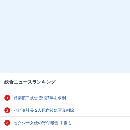
総合ニュースランキング
斉藤慎二被告 懲役7年を求刑
1
ハビタ社長 2人死亡後に写真削除
2
セクシー女優の寄付報告 中傷も
3