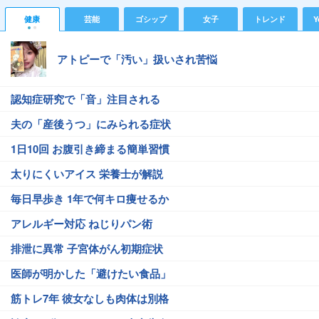
健康
芸能
ゴシップ
女子
トレンド
Y
アトピーで「汚い」扱いされ苦悩
認知症研究で「音」注目される
夫の「産後うつ」にみられる症状
1日10回 お腹引き締まる簡単習慣
太りにくいアイス 栄養士が解説
毎日早歩き 1年で何キロ痩せるか
アレルギー対応 ねじりパン術
排泄に異常 子宮体がん初期症状
医師が明かした「避けたい食品」
筋トレ7年 彼女なしも肉体は別格