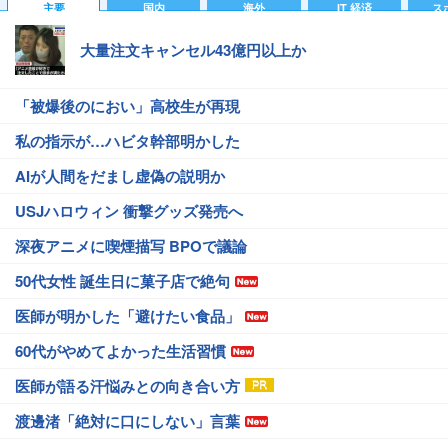
主要
国内
海外
IT 経済
ス
大量注文キャンセル43億円以上か
「被爆後のにおい」高校生が再現
私の指示が…ハビタ幹部明かした
AIが人間をだまし虚偽の説明か
USJハロウィン 衝撃グッズ発売へ
深夜アニメに喫煙描写 BPOで議論
50代女性 誕生日に菓子店で絶句
医師が明かした「避けたい食品」
60代がやめてよかった生活習慣
医師が語る汗悩みとの向き合い方
渡邊渚「絶対に口にしない」言葉