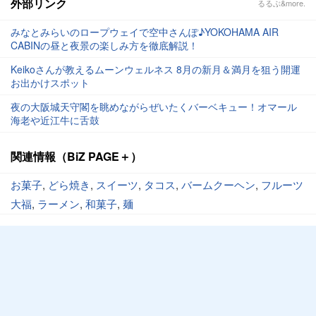
外部リンク
るるぶ&more.
みなとみらいのロープウェイで空中さんぽ♪YOKOHAMA AIR
CABINの昼と夜景の楽しみ方を徹底解説！
Keikoさんが教えるムーンウェルネス 8月の新月＆満月を狙う開運
お出かけスポット
夜の大阪城天守閣を眺めながらぜいたくバーベキュー！オマール
海老や近江牛に舌鼓
関連情報（BiZ PAGE＋）
お菓子
,
どら焼き
,
スイーツ
,
タコス
,
バームクーヘン
,
フルーツ
大福
,
ラーメン
,
和菓子
,
麺