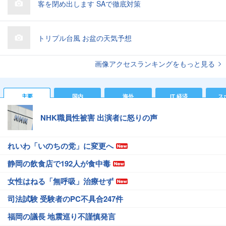
客を閉め出します SAで徹底対策
トリプル台風 お盆の天気予想
画像アクセスランキングをもっと見る
主要
国内
海外
IT 経済
ス
NHK職員性被害 出演者に怒りの声
れいわ「いのちの党」に変更へ
静岡の飲食店で192人が食中毒
女性はねる「無呼吸」治療せず
司法試験 受験者のPC不具合247件
福岡の議長 地震巡り不謹慎発言