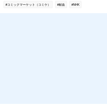
#コミックマーケット（コミケ）
#献血
#NHK
#X（Twitter）で話題