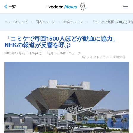
一覧
>
>
>
「コミケで毎回1500人が
ニューストップ
国内ニュース
社会ニュース
「コミケで毎回1500人ほどが献血に協力」
NHKの報道が反響を呼ぶ
2020年12月27日 17時47分
写真：J-CASTニュース
by ライブドアニュース編集部