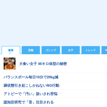
健康
芸能
ゴシップ
女子
トレンド
Y
大食い女子 46キロ体型の秘密
バランスボール毎日10分で20kg減
躁状態引き起こしかねないNG行動
アトピーで「汚い」扱いされ苦悩
認知症研究で「音」注目される