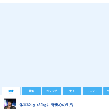
健康
芸能
ゴシップ
女子
トレンド
Y
体重62kg→82kgに 寺田心の生活