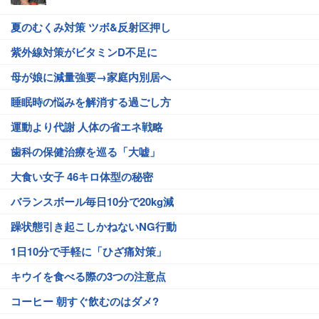
夏のむくみ対策 ツボ&反射区押し
紫外線対策がビタミンD不足に
母が娘に減量強要→家庭内別居へ
睡眠時の悩みを解消する過ごし方
運動より代謝 人体の省エネ戦略
歯科の保健治療を巡る「大嘘」
大食い女子 46キロ体型の秘密
バランスボール毎日10分で20kg減
躁状態引き起こしかねないNG行動
1日10分で手軽に「ひざ痛対策」
キウイを食べる際の3つの注意点
コーヒー 朝すぐ飲むのはダメ?