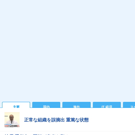
主要
国内
海外
IT 経済
ス
正常な組織を誤摘出 重篤な状態