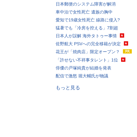
日本郵便のシステム障害が解消
車中泊で女性死亡 遺族の胸中
愛知で19歳女性死亡 線路に侵入?
猛暑でも「冷房を控える」7割超
日本人が誤解 海外タトゥー事情
佐野航大 PSVへの完全移籍が決定
花王が「焼肉店」限定オープン？
「許せない不祥事タレント」1位
俳優の戸塚純貴が結婚を発表
配信で激怒 堀大輔氏が物議
もっと見る