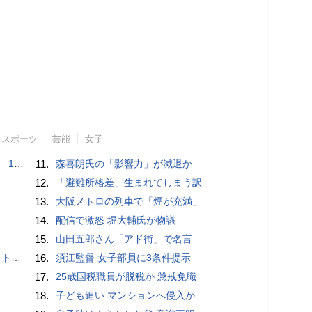
スポーツ
芸能
女子
で誘い出し
11.
森喜朗氏の「影響力」が減退か
12.
「避難所格差」生まれてしまう訳
13.
大阪メトロの列車で「煙が充満」
14.
配信で激怒 堀大輔氏が物議
15.
山田五郎さん「アド街」で名言
岡山県警
16.
須江監督 女子部員に3条件提示
17.
25歳国税職員が脱税か 懲戒免職
18.
子ども追い マンションへ侵入か