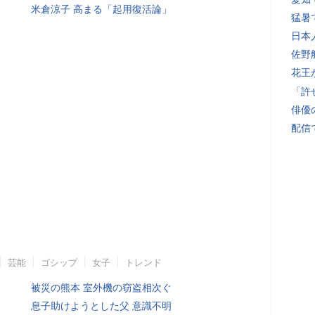
米倉涼子 高まる「起用復活論」
猛暑
日本
佐野
花王
「許
俳優
配信
芸能
ゴシップ
女子
トレンド
被災の熊本 室外機の窃盗相次ぐ
息子助けようとした父 意識不明