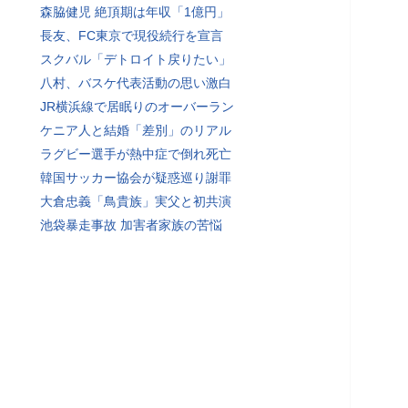
森脇健児 絶頂期は年収「1億円」
長友、FC東京で現役続行を宣言
スクバル「デトロイト戻りたい」
八村、バスケ代表活動の思い激白
JR横浜線で居眠りのオーバーラン
ケニア人と結婚「差別」のリアル
ラグビー選手が熱中症で倒れ死亡
韓国サッカー協会が疑惑巡り謝罪
大倉忠義「鳥貴族」実父と初共演
池袋暴走事故 加害者家族の苦悩