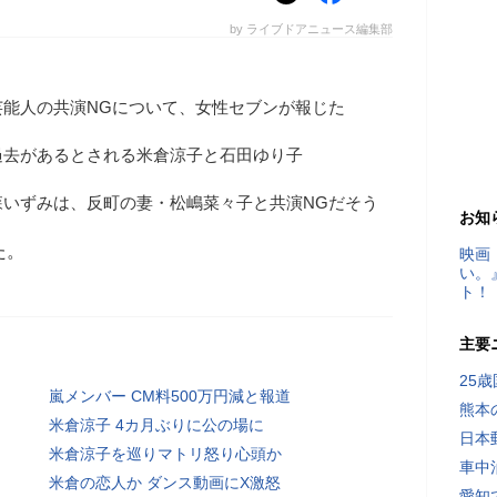
by ライブドアニュース編集部
芸能人の共演NGについて、女性セブンが報じた
過去があるとされる米倉涼子と石田ゆり子
森いずみは、反町の妻・松嶋菜々子と共演NGだそう
お知
た。
映画
い。
ト！
主要
25
嵐メンバー CM料500万円減と報道
熊本
米倉涼子 4カ月ぶりに公の場に
日本
米倉涼子を巡りマトリ怒り心頭か
車中
米倉の恋人か ダンス動画にX激怒
愛知