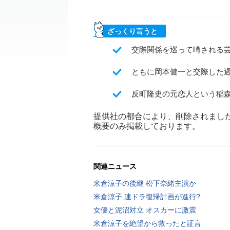
ざっくり言うと
交際関係を巡って噂される
ともに岡本健一と交際した
反町隆史の元恋人という稲
提供社の都合により、削除されまし
概要のみ掲載しております。
関連ニュース
米倉涼子の後継 松下奈緒主演か
米倉涼子 連ドラ復帰計画が進行?
女優と泥沼対立 オスカーに激震
米倉涼子を絶望から救ったと証言