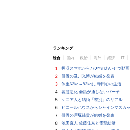
ランキング
総合
国内
政治
海外
経済
IT
1.
押収スマホから770本のわいせつ動画 15歳少女に酒と薬飲ませ性的暴行か 54歳男を再逮捕 「薬もありますよ」とSNS
2.
俳優の及川光博が結婚を発表
3.
体重62kg→82kgに 寺田心の生活
4.
容態悪化 会話が通じないパー子
5.
ケニア人と結婚「差別」のリアル
6.
ビニールハウスからシャインマスカット約200房を盗んだ疑い ネットで販売か 無職の男（42）逮捕 
7.
俳優の戸塚純貴が結婚を発表
8.
池田直人 佐藤佳奈と電撃結婚