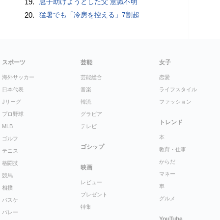
19.
息子助けようとした父 意識不明
20.
猛暑でも「冷房を控える」7割超
スポーツ
芸能
女子
海外サッカー
芸能総合
恋愛
日本代表
音楽
ライフスタイル
Jリーグ
韓流
ファッション
プロ野球
グラビア
トレンド
MLB
テレビ
本
ゴルフ
ゴシップ
教育・仕事
テニス
からだ
格闘技
映画
マネー
競馬
レビュー
車
相撲
プレゼント
グルメ
バスケ
特集
バレー
YouTube