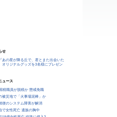
らせ
『あの星が降る丘で、君とまた出会いた
』オリジナルグッズを3名様にプレゼン
ニュース
歳国税職員が脱税か 懲戒免職
の被災地で「火事場泥棒」か
郵便のシステム障害が解消
泊で女性死亡 遺族の胸中
で19歳女性死亡 線路に侵入?