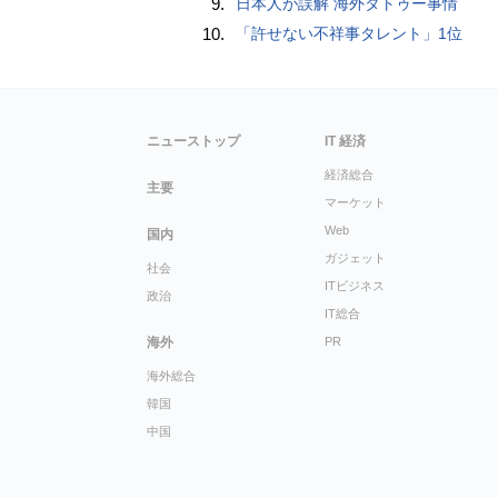
9.
日本人が誤解 海外タトゥー事情
10.
「許せない不祥事タレント」1位
ニューストップ
IT 経済
経済総合
主要
マーケット
Web
国内
ガジェット
社会
ITビジネス
政治
IT総合
海外
PR
海外総合
韓国
中国