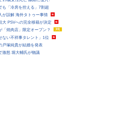
でも「冷房を控える」7割超
人が誤解 海外タトゥー事情
航大 PSVへの完全移籍が決定
が「焼肉店」限定オープン？
せない不祥事タレント」1位
の戸塚純貴が結婚を発表
で激怒 堀大輔氏が物議