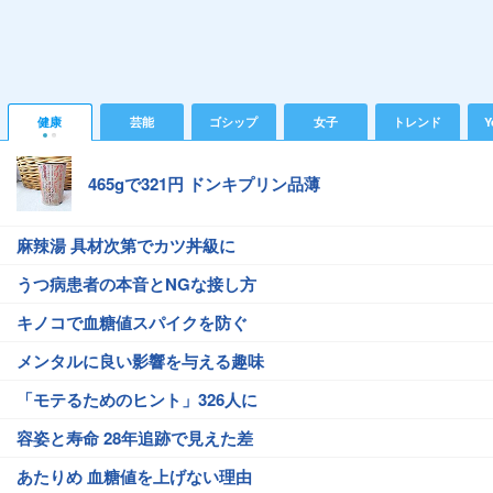
健康
芸能
ゴシップ
女子
トレンド
Y
465gで321円 ドンキプリン品薄
麻辣湯 具材次第でカツ丼級に
うつ病患者の本音とNGな接し方
キノコで血糖値スパイクを防ぐ
メンタルに良い影響を与える趣味
「モテるためのヒント」326人に
容姿と寿命 28年追跡で見えた差
あたりめ 血糖値を上げない理由