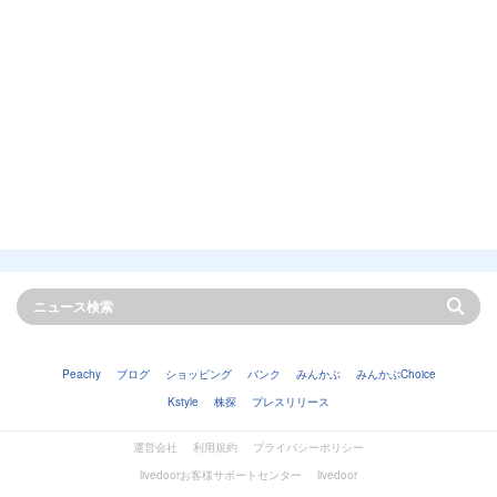
Peachy
ブログ
ショッピング
バンク
みんかぶ
みんかぶChoice
Kstyle
株探
プレスリリース
運営会社
利用規約
プライバシーポリシー
livedoorお客様サポートセンター
livedoor