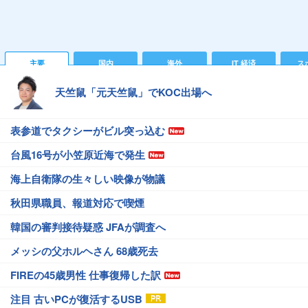
主要
国内
海外
IT 経済
ス
天竺鼠「元天竺鼠」でKOC出場へ
表参道でタクシーがビル突っ込む
台風16号が小笠原近海で発生
海上自衛隊の生々しい映像が物議
秋田県職員、報道対応で喫煙
韓国の審判接待疑惑 JFAが調査へ
メッシの父ホルヘさん 68歳死去
FIREの45歳男性 仕事復帰した訳
注目 古いPCが復活するUSB