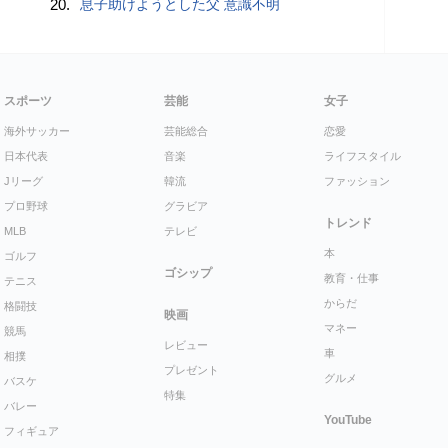
20.
息子助けようとした父 意識不明
スポーツ
芸能
女子
海外サッカー
芸能総合
恋愛
日本代表
音楽
ライフスタイル
Jリーグ
韓流
ファッション
プロ野球
グラビア
トレンド
MLB
テレビ
本
ゴルフ
ゴシップ
教育・仕事
テニス
からだ
格闘技
映画
マネー
競馬
レビュー
車
相撲
プレゼント
グルメ
バスケ
特集
バレー
YouTube
フィギュア