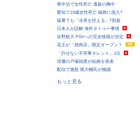
車中泊で女性死亡 遺族の胸中
愛知で19歳女性死亡 線路に侵入?
猛暑でも「冷房を控える」7割超
日本人が誤解 海外タトゥー事情
佐野航大 PSVへの完全移籍が決定
花王が「焼肉店」限定オープン？
「許せない不祥事タレント」1位
俳優の戸塚純貴が結婚を発表
配信で激怒 堀大輔氏が物議
もっと見る