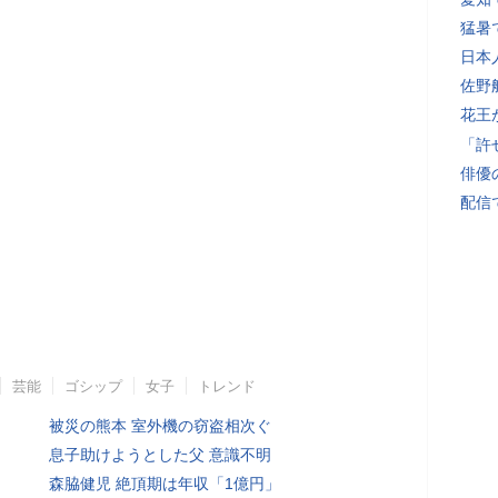
猛暑
日本
佐野
花王
「許
俳優
配信
芸能
ゴシップ
女子
トレンド
被災の熊本 室外機の窃盗相次ぐ
息子助けようとした父 意識不明
森脇健児 絶頂期は年収「1億円」