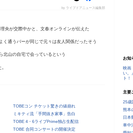
by ライブドアニュース編集部
光と内田理央が交際中かと、文春オンラインが伝えた
はよく通うバーが同じで元々は友人関係だったそう
ら北山の自宅で会っているという
お知
た。
映画
い。
ト！
主要
25
TOBEコン チケット驚きの値崩れ
熊本
ミキティ流「手間抜き家事」告白
日本
TOBE 4・6ライブPrime独占生配信
車中
TOBE 合同コンサートの開催決定
愛知