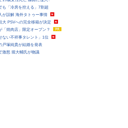
でも「冷房を控える」7割超
人が誤解 海外タトゥー事情
航大 PSVへの完全移籍が決定
が「焼肉店」限定オープン？
せない不祥事タレント」1位
の戸塚純貴が結婚を発表
で激怒 堀大輔氏が物議