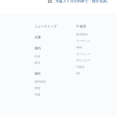
10.
大阪メトロの列車で「煙が充満」
ニューストップ
IT 経済
経済総合
主要
マーケット
Web
国内
ガジェット
社会
ITビジネス
政治
IT総合
海外
PR
海外総合
韓国
中国