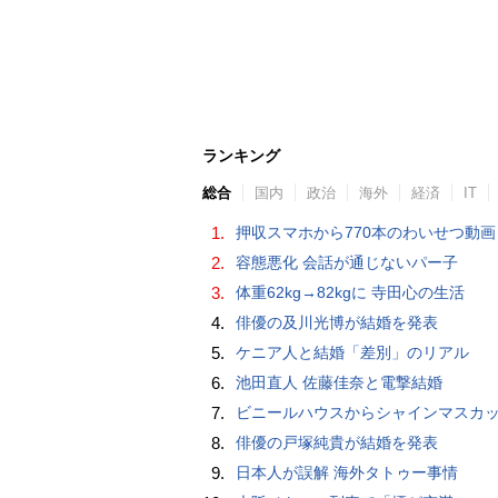
ランキング
総合
国内
政治
海外
経済
IT
1.
押収スマホから770本のわいせつ動画 15歳少女に酒と薬飲ませ性的暴行か 54歳男を再逮捕 「薬もありますよ」とSNS
2.
容態悪化 会話が通じないパー子
3.
体重62kg→82kgに 寺田心の生活
4.
俳優の及川光博が結婚を発表
5.
ケニア人と結婚「差別」のリアル
6.
池田直人 佐藤佳奈と電撃結婚
7.
ビニールハウスからシャインマスカット約200房を盗んだ疑い ネットで販売か 無職の男（42）逮捕 
8.
俳優の戸塚純貴が結婚を発表
9.
日本人が誤解 海外タトゥー事情