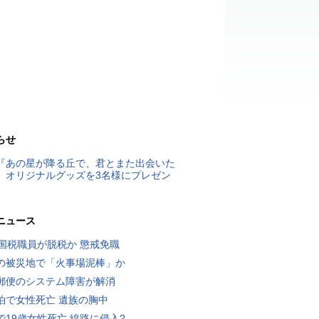
らせ
『あの星が降る丘で、君とまた出会いた
』オリジナルグッズを3名様にプレゼン
ニュース
歳国税職員が脱税か 懲戒免職
の被災地で「火事場泥棒」か
郵便のシステム障害が解消
泊で女性死亡 遺族の胸中
で19歳女性死亡 線路に侵入?