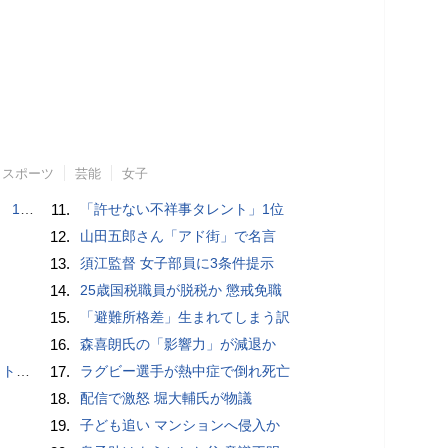
スポーツ
芸能
女子
で誘い出し
11.
「許せない不祥事タレント」1位
12.
山田五郎さん「アド街」で名言
13.
須江監督 女子部員に3条件提示
14.
25歳国税職員が脱税か 懲戒免職
15.
「避難所格差」生まれてしまう訳
16.
森喜朗氏の「影響力」が減退か
岡山県警
17.
ラグビー選手が熱中症で倒れ死亡
18.
配信で激怒 堀大輔氏が物議
19.
子ども追い マンションへ侵入か