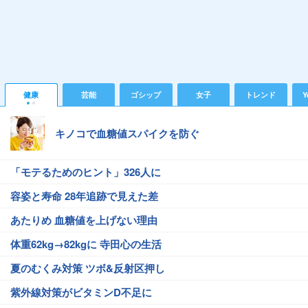
健康
芸能
ゴシップ
女子
トレンド
Y
キノコで血糖値スパイクを防ぐ
「モテるためのヒント」326人に
容姿と寿命 28年追跡で見えた差
あたりめ 血糖値を上げない理由
体重62kg→82kgに 寺田心の生活
夏のむくみ対策 ツボ&反射区押し
紫外線対策がビタミンD不足に