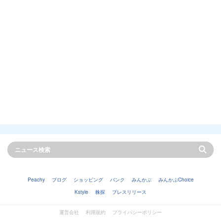
Peachy
ブログ
ショッピング
バンク
みんかぶ
みんかぶChoice
Kstyle
株探
プレスリリース
運営会社
利用規約
プライバシーポリシー