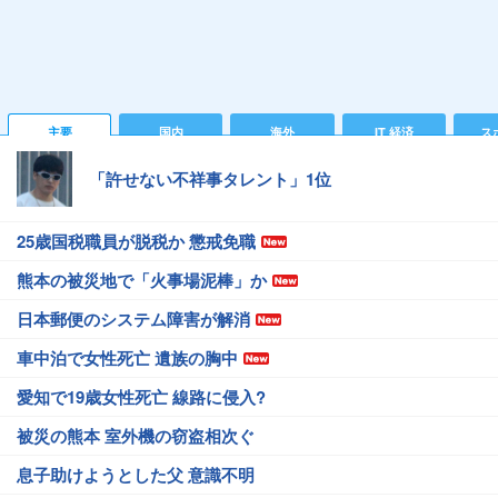
主要
国内
海外
IT 経済
ス
「許せない不祥事タレント」1位
25歳国税職員が脱税か 懲戒免職
熊本の被災地で「火事場泥棒」か
日本郵便のシステム障害が解消
車中泊で女性死亡 遺族の胸中
愛知で19歳女性死亡 線路に侵入?
被災の熊本 室外機の窃盗相次ぐ
息子助けようとした父 意識不明