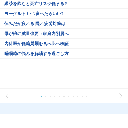
緑茶を飲むと死亡リスク低まる?
ヨーグルト いつ食べたらいい?
休みだが疲れる 隠れ疲労対策は
母が娘に減量強要→家庭内別居へ
内科医が低糖質麺を食べ比べ検証
睡眠時の悩みを解消する過ごし方