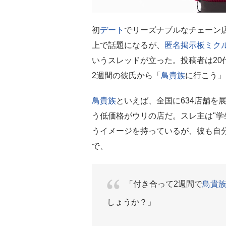
初
デート
でリーズナブルなチェーン
上で話題になるが、
匿名掲示板ミク
いうスレッドが立った。投稿者は20
2週間の彼氏から「
鳥貴族
に行こう」
鳥貴族
といえば、全国に634店舗を
う低価格がウリの店だ。スレ主は"学
うイメージを持っているが、彼も自分
で、
「付き合って2週間で
鳥貴
しょうか？」