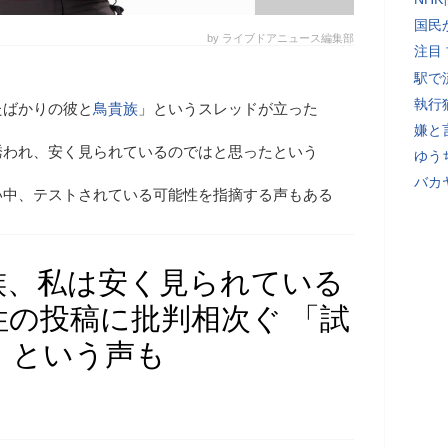
国民
by ライブドアニュース編集部
注目
駅で
執行
たばかりの彼と
鳥貴族
」というスレッドが立った
嫌と
誘われ、安く見られているのではと思ったという
ゆう
バカ
い中、テストされている可能性を指摘する声もある
族、私は安く見られている
性の投稿に批判相次ぐ 「試
」という声も