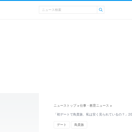
ニューストップ
仕事・教育ニュース
>
>
「初デートで鳥貴族、私は安く見られているの？」2
デート
鳥貴族