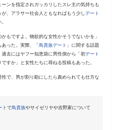
ェーンを指定されガッカリしたスレ主の気持ちも
うが、アラサー社会人ともなればもう少し
デート
い。
のかもですよ。物欲的な女性かそうでないかを」
もあった。実際、「
鳥貴族
デート
」に関する話題
、過去にはヤフー知恵袋に男性側から「初
デート
りですか」と女性たちに尋ねる投稿もあった。
男性で、男が割り勘にしたら責められても仕方な
ート
で
鳥貴族
やサイゼリヤや吉野家について