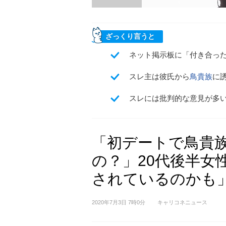
ざっくり言うと
ネット掲示板に「付き合っ
スレ主は彼氏から
鳥貴族
に
スレには批判的な意見が多
「初デートで鳥貴
の？」20代後半女
されているのかも
2020年7月3日 7時0分
キャリコネニュース