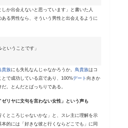
としか出会えないと思っています」と書いた人
のある男性なら、そういう男性と出会えるように
、
ルということです」
鳥貴族
にも失礼なんじゃなかろうか。
鳥貴族
はコ
とで成功している店であり、100%
デート
向きか
けだ。とんだとばっちりである。
イゼリヤに文句を言わない女性」という声も
行くところじゃないかな」と、スレ主に理解を示
基本的には「好きな彼と行くならどこでも」に同