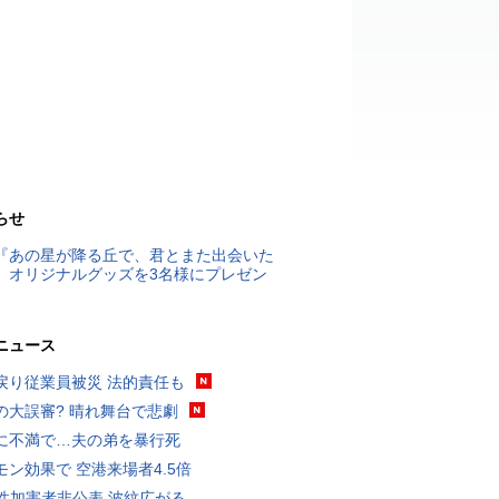
らせ
『あの星が降る丘で、君とまた出会いた
』オリジナルグッズを3名様にプレゼン
ニュース
戻り従業員被災 法的責任も
の大誤審? 晴れ舞台で悲劇
に不満で…夫の弟を暴行死
モン効果で 空港来場者4.5倍
K性加害者非公表 波紋広がる