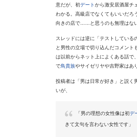
意だが、初
デート
から激安居酒屋チ
わかる。高級店でなくてもいいだろ
向きの店で……と思うのも無理はな
スレッドには逆に「テストしている
と男性の立場で切り込んだコメント
は以前からネット上によくある話で
で
鳥貴族
やサイゼリヤや吉野家はあ
投稿者は「男は日常が好き」と説く
いが、
「男の理想の女性像は初
デ
きて文句を言わない女性です」