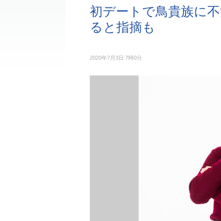
初デートで鳥貴族に不
ると指摘も
2020年7月3日 7時0分