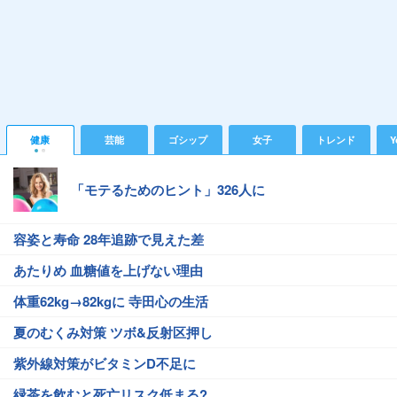
健康
芸能
ゴシップ
女子
トレンド
Y
「モテるためのヒント」326人に
容姿と寿命 28年追跡で見えた差
あたりめ 血糖値を上げない理由
体重62kg→82kgに 寺田心の生活
夏のむくみ対策 ツボ&反射区押し
紫外線対策がビタミンD不足に
緑茶を飲むと死亡リスク低まる?