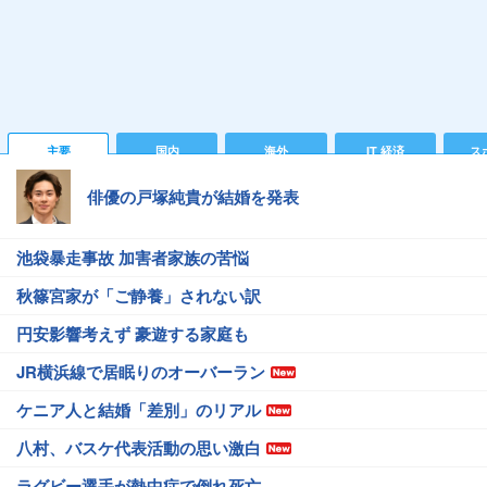
主要
国内
海外
IT 経済
ス
俳優の戸塚純貴が結婚を発表
池袋暴走事故 加害者家族の苦悩
秋篠宮家が「ご静養」されない訳
円安影響考えず 豪遊する家庭も
JR横浜線で居眠りのオーバーラン
ケニア人と結婚「差別」のリアル
八村、バスケ代表活動の思い激白
ラグビー選手が熱中症で倒れ死亡