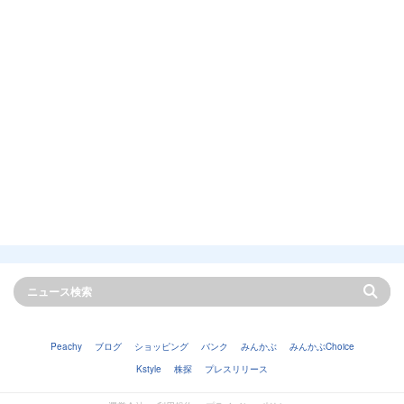
Peachy
ブログ
ショッピング
バンク
みんかぶ
みんかぶChoice
Kstyle
株探
プレスリリース