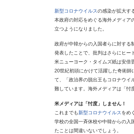
新型コロナウイルス
の感染が拡大す
本政府の対応をめぐる海外メディア
立つようになりました。
政府が中韓からの入国者らに対する
発表したことで、批判はさらにヒー
米ニューヨーク・タイムズ紙は安倍
20世紀初頭にかけて活躍した奇術師
て、「政治界の脱出王もコロナウイ
難しています。海外メディアは「忖
米メディアは「忖度」しません！
これまでも
新型コロナウイルス
をめ
学校の全国一斉休校や中韓からの入
たことは間違いないでしょう。