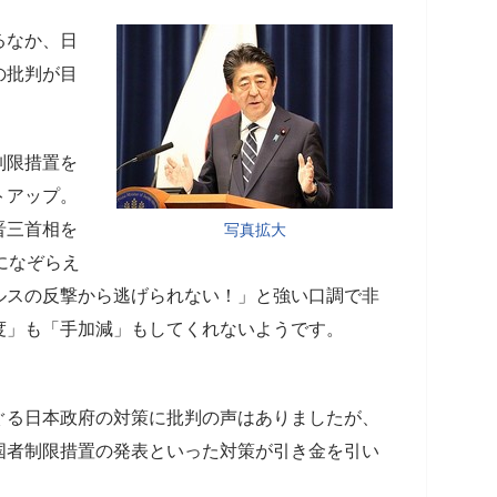
るなか、日
の批判が目
制限措置を
トアップ。
晋三首相を
写真拡大
になぞらえ
ルスの反撃から逃げられない！」と強い口調で非
度」も「手加減」もしてくれないようです。
ぐる日本政府の対策に批判の声はありましたが、
国者制限措置の発表といった対策が引き金を引い