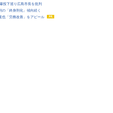
原爆投下巡り広島市長を批判
刑の「終身刑化」傾向続く
竜也「労務改善」をアピール