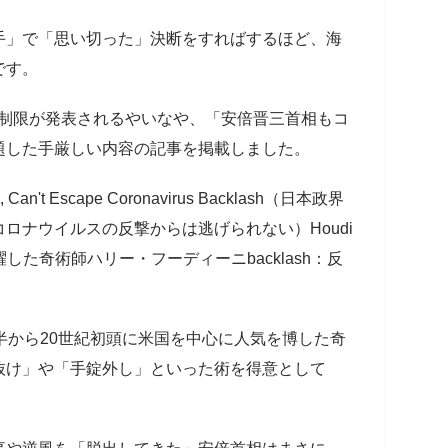
手」で「思い切った」決断をすればするほど、海
です。
国制限が発表されるやいなや、「安倍晋三首相もコ
題した手厳しい内容の記事を掲載しました。
dini, Can't Escape Coronavirus Backlash（日本政界
ロナウイルスの反撃からは逃げられない）Houdi
躍した奇術師ハリー・フーディーニbacklash：反
半から20世紀初頭に米国を中心に人気を博した奇
抜け」や「手錠外し」といった術を得意として
。