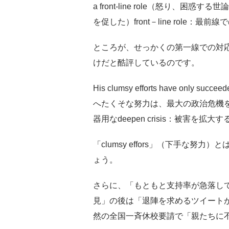
a front-line role（怒り、
を促した）front－line role：
ところが、せっかくの第一線での対
けだと酷評しているのです。
His clumsy efforts have only succeed
へたくそな努力は、最大の政治危機を
器用なdeepen crisis：被害を拡大す
「clumsy effors」（下手な
ょう。
さらに、「もともと支持率が急落し
見」の後は「退陣を求めるツイートが
然の全国一斉休校要請で「親たちに