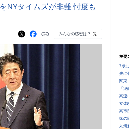
をNYタイムズが非難 忖度も
みんなの感想は？
主要
7歳
夫に
関東
「泥
高速
立体
高市
家の
九州