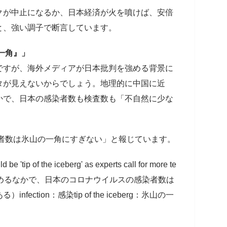
クが中止になるか、日本経済が火を噴けば、安倍
と、強い調子で断言しています。
一角』」
ですが、海外メディアが日本批判を強める背景に
タが見えないからでしょう。地理的に中国に近
かで、日本の感染者数も検査数も「不自然に少な
染者数は氷山の一角にすぎない」と報じています。
d be 'tip of the iceberg' as experts call for more te
を求めるなかで、日本のコロナウイルスの感染者数は
ction：感染tip of the iceberg：氷山の一