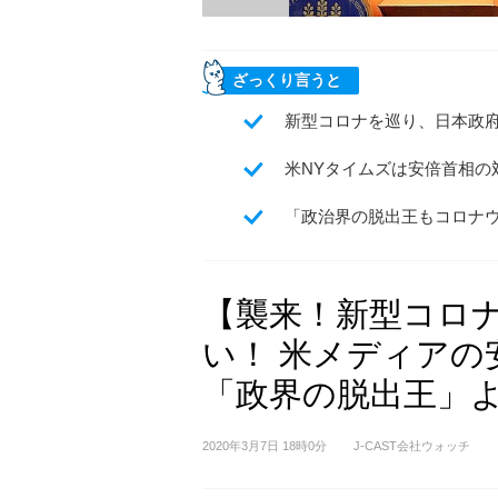
ざっくり言うと
新型コロナを巡り、日本政
米NYタイムズは安倍首相の
「政治界の脱出王もコロナ
【襲来！新型コロ
い！ 米メディアの
「政界の脱出王」
2020年3月7日 18時0分
J-CAST会社ウォッチ