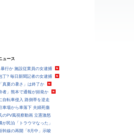
ニュース
に暴行か 施設従業員の女逮捕
包丁? 毎日新聞記者の女逮捕
「真夏の暑さ」は終了か
酔者」熊本で通報が頻発か
に自転車侵入 路側帯を逆走
駐車場から車落下 夫婦死傷
氏のPV風視察動画 立憲激怒
隣が民泊「トラウマなった」
新幹線の再開「8月中」示唆