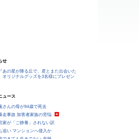
らせ
『あの星が降る丘で、君とまた出会いた
』オリジナルグッズを3名様にプレゼン
ニュース
薫さんの母が94歳で死去
暴走事故 加害者家族の苦悩
宮家が「ご静養」されない訳
も追い マンションへ侵入か
線できても生きてない 辛辣