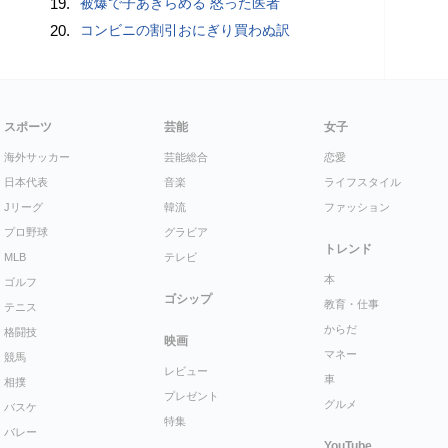
19.
被爆で子あきらめる 怒った医者
20.
コンビニの割引おにぎり買わぬ訳
スポーツ
芸能
女子
海外サッカー
芸能総合
恋愛
日本代表
音楽
ライフスタイル
Jリーグ
韓流
ファッション
プロ野球
グラビア
トレンド
MLB
テレビ
本
ゴルフ
ゴシップ
教育・仕事
テニス
からだ
格闘技
映画
マネー
競馬
レビュー
車
相撲
プレゼント
グルメ
バスケ
特集
バレー
YouTube