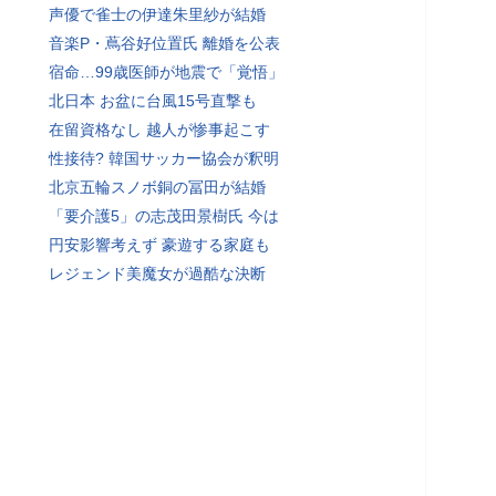
声優で雀士の伊達朱里紗が結婚
音楽P・蔦谷好位置氏 離婚を公表
宿命…99歳医師が地震で「覚悟」
北日本 お盆に台風15号直撃も
在留資格なし 越人が惨事起こす
性接待? 韓国サッカー協会が釈明
北京五輪スノボ銅の冨田が結婚
「要介護5」の志茂田景樹氏 今は
円安影響考えず 豪遊する家庭も
レジェンド美魔女が過酷な決断