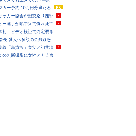
タカー予約 10万円分当たる
サッカー協会が疑惑巡り謝罪
ビー選手が熱中症で倒れ死亡
園初、ビデオ検証で判定覆る
FA会長 愛人へ多額の金銭疑惑
忠義「鳥貴族」実父と初共演
での無断撮影に女性アナ苦言