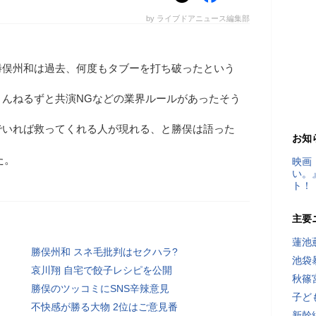
by ライブドアニュース編集部
勝俣州和は過去、何度もタブーを打ち破ったという
とんねるずと共演NGなどの業界ルールがあったそう
でいれば救ってくれる人が現れる、と勝俣は語った
お知
た。
映画
い。
ト！
主要
蓮池
勝俣州和 スネ毛批判はセクハラ?
池袋
哀川翔 自宅で餃子レシピを公開
秋篠
勝俣のツッコミにSNS辛辣意見
子ど
不快感が勝る大物 2位はご意見番
新幹