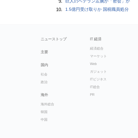
9.
巨人のベテラン左腕が「密会」か
10.
1.5億円受け取りか 国税職員処分
ニューストップ
IT 経済
経済総合
主要
マーケット
Web
国内
ガジェット
社会
ITビジネス
政治
IT総合
海外
PR
海外総合
韓国
中国