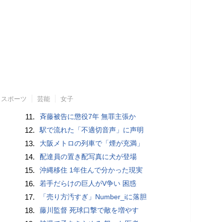
スポーツ
芸能
女子
11.
斉藤被告に懲役7年 無罪主張か
12.
駅で流れた「不適切音声」に声明
13.
大阪メトロの列車で「煙が充満」
14.
配達員の置き配写真に犬が登場
15.
沖縄移住 1年住んで分かった現実
16.
若手だらけの巨人がV争い 困惑
17.
「売り方汚すぎ」Number_iに落胆
18.
藤川監督 死球口撃で敵を増やす