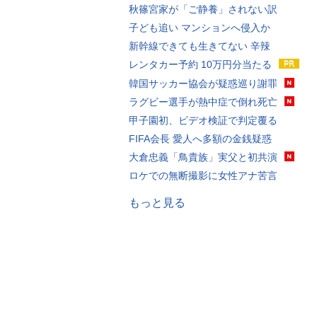
秋篠宮家が「ご静養」されない訳
子ども追い マンションへ侵入か
新幹線できても生きてない 辛辣
レンタカー予約 10万円分当たる
韓国サッカー協会が疑惑巡り謝罪
ラグビー選手が熱中症で倒れ死亡
甲子園初、ビデオ検証で判定覆る
FIFA会長 愛人へ多額の金銭疑惑
大倉忠義「鳥貴族」実父と初共演
ロケでの無断撮影に女性アナ苦言
もっと見る