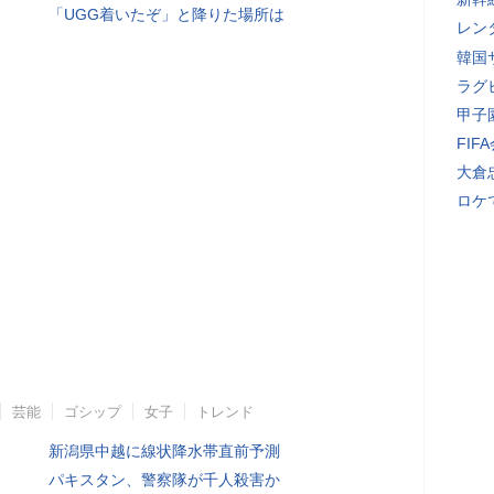
「UGG着いたぞ」と降りた場所は
レン
韓国
ラグ
甲子
FI
大倉
ロケ
芸能
ゴシップ
女子
トレンド
新潟県中越に線状降水帯直前予測
パキスタン、警察隊が千人殺害か