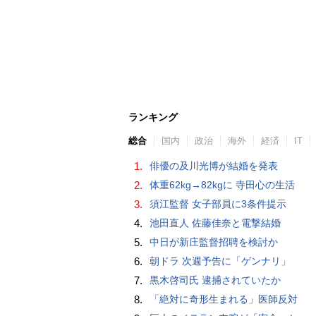
ランキング
総合
国内
政治
海外
経済
IT
1.
俳優の及川光博が結婚を発表
2.
体重62kg→82kgに 寺田心の生活
3.
須江監督 女子部員に3条件提示
4.
池田直人 佐藤佳奈と電撃結婚
5.
中日が新庄監督招聘を検討か
6.
朝ドラ 次週予告に「ゲンナリ」
7.
黒木啓司氏 逮捕されていたか
8.
「絶対に奇形生まれる」医師反対