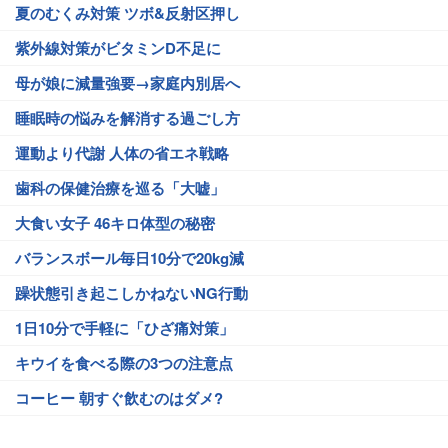
夏のむくみ対策 ツボ&反射区押し
紫外線対策がビタミンD不足に
母が娘に減量強要→家庭内別居へ
睡眠時の悩みを解消する過ごし方
運動より代謝 人体の省エネ戦略
歯科の保健治療を巡る「大嘘」
大食い女子 46キロ体型の秘密
バランスボール毎日10分で20kg減
躁状態引き起こしかねないNG行動
1日10分で手軽に「ひざ痛対策」
キウイを食べる際の3つの注意点
コーヒー 朝すぐ飲むのはダメ?