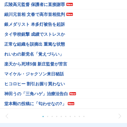
広陵高元監督 保護者に直接謝罪
細川元首相 文春で高市首相批判
銀メダリスト 本多灯被告を起訴
タイ学校銃撃 成績でストレスか
正常な組織を誤摘出 重篤な状態
れいわの新党名「覚えづらい」
楽天から死球5個 新庄監督が苦言
マイケル・ジャクソン来日秘話
ヒコロヒー 割引お握り買わない
神田うの「三角ハゲ」治療法告白
堂本剛の投稿に「匂わせなの?」