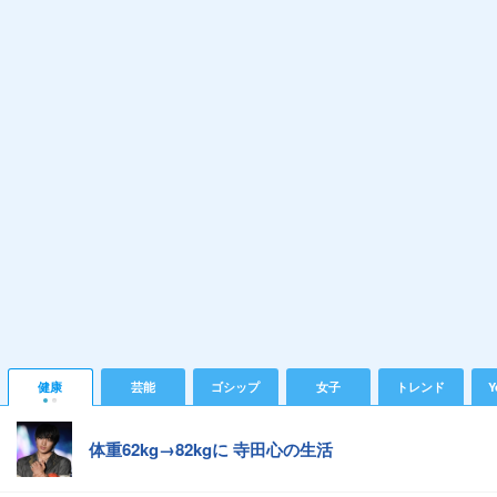
健康
芸能
ゴシップ
女子
トレンド
Y
体重62kg→82kgに 寺田心の生活