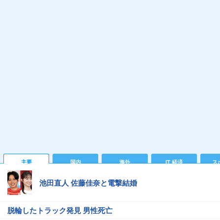
主要
国内
海外
IT 経済
ス
池田直人 佐藤佳奈と電撃結婚
脱輪したトラック発見 男性死亡