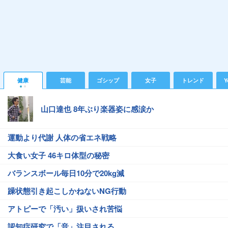
健康
芸能
ゴシップ
女子
トレンド
Y
山口達也 8年ぶり楽器姿に感涙か
運動より代謝 人体の省エネ戦略
大食い女子 46キロ体型の秘密
バランスボール毎日10分で20kg減
躁状態引き起こしかねないNG行動
アトピーで「汚い」扱いされ苦悩
認知症研究で「音」注目される