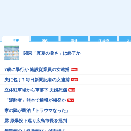
主要
国内
海外
IT 経済
ス
関東「真夏の暑さ」は終了か
7歳に暴行か 施設従業員の女逮捕
夫に包丁? 毎日新聞記者の女逮捕
立体駐車場から車落下 夫婦死傷
「泥酔者」熊本で通報が頻発か
家の隣が民泊「トラウマなった」
露 原爆投下巡り広島市長を批判
無期刑の「終身刑化」傾向続く