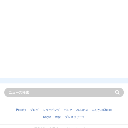
Peachy
ブログ
ショッピング
バンク
みんかぶ
みんかぶChoice
Kstyle
株探
プレスリリース