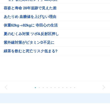
容姿と寿命 28年追跡で見えた差
あたりめ 血糖値を上げない理由
体重62kg→82kgに 寺田心の生活
夏のむくみ対策 ツボ&反射区押し
紫外線対策がビタミンD不足に
緑茶を飲むと死亡リスク低まる?