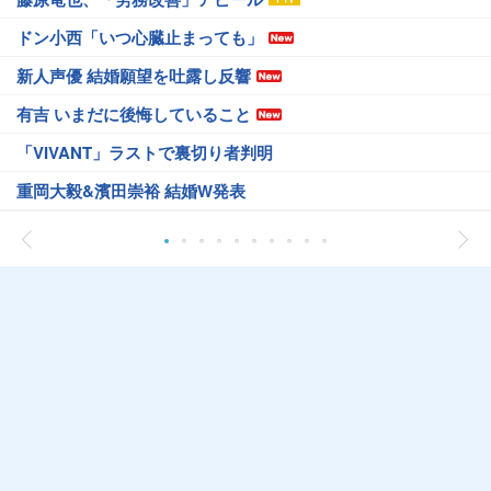
ドン小西「いつ心臓止まっても」
新人声優 結婚願望を吐露し反響
有吉 いまだに後悔していること
「VIVANT」ラストで裏切り者判明
重岡大毅&濱田崇裕 結婚W発表