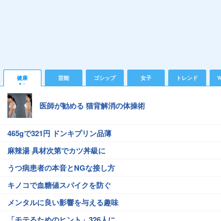
健康
芸能
ゴシップ
女子
トレンド
Y
医師が勧める 猫背解消の体操術
465gで321円 ドンキプリン品薄
麻辣湯 具材次第でカツ丼級に
うつ病患者の本音とNGな接し方
キノコで血糖値スパイクを防ぐ
メンタルに良い影響を与える趣味
「モテるためのヒント」326人に