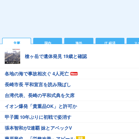
主要
国内
海外
IT 経済
ス
槍ヶ岳で遺体発見 19歳と確認
各地の海で事故相次ぐ 4人死亡
長崎市長 平和宣言を読み飛ばし
台湾代表、長崎の平和式典を欠席
イオン爆発「貴重品OK」と許可か
甲子園 10年ぶりに初戦で姿消す
張本智和が2連覇 妹とアベックV
藤原竜也、「労務改善」アピール