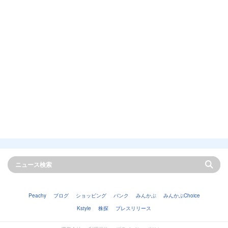
Peachy
ブログ
ショッピング
バンク
みんかぶ
みんかぶChoice
Kstyle
株探
プレスリリース