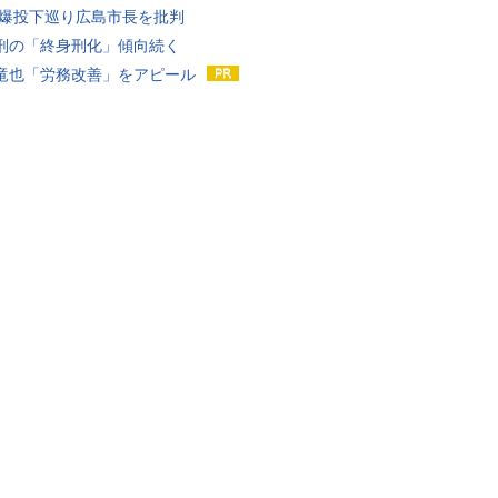
原爆投下巡り広島市長を批判
刑の「終身刑化」傾向続く
竜也「労務改善」をアピール