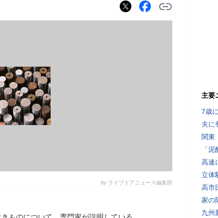
主要
7歳
夫に
関東
「泥
高速
立体
by ライブドアニュース編集部
高市
家の
九州
べきものについて、専門家が説明している