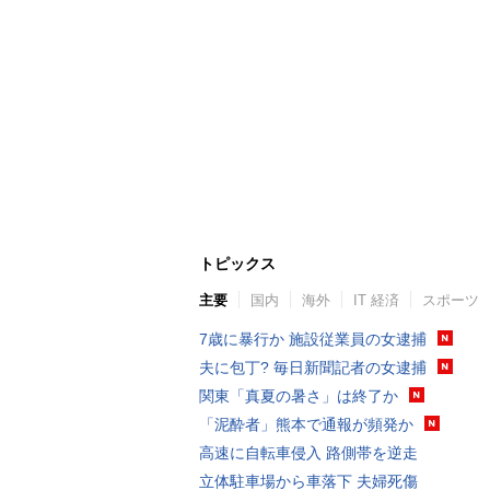
トピックス
主要
国内
海外
IT 経済
スポーツ
7歳に暴行か 施設従業員の女逮捕
夫に包丁? 毎日新聞記者の女逮捕
関東「真夏の暑さ」は終了か
「泥酔者」熊本で通報が頻発か
高速に自転車侵入 路側帯を逆走
立体駐車場から車落下 夫婦死傷