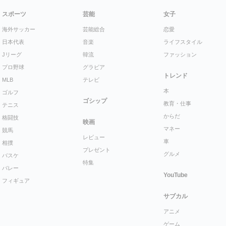
スポーツ
芸能
女子
海外サッカー
芸能総合
恋愛
日本代表
音楽
ライフスタイル
Jリーグ
韓流
ファッション
プロ野球
グラビア
トレンド
MLB
テレビ
本
ゴルフ
ゴシップ
教育・仕事
テニス
からだ
格闘技
映画
マネー
競馬
レビュー
車
相撲
プレゼント
グルメ
バスケ
特集
バレー
YouTube
フィギュア
サブカル
アニメ
ゲーム