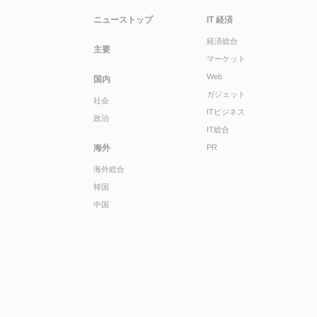
ニューストップ
IT 経済
経済総合
主要
マーケット
Web
国内
ガジェット
社会
ITビジネス
政治
IT総合
海外
PR
海外総合
韓国
中国