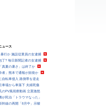
ニュース
に暴行か 施設従業員の女逮捕
包丁? 毎日新聞記者の女逮捕
「真夏の暑さ」は終了か
酔者」熊本で通報が頻発か
に自転車侵入 路側帯を逆走
駐車場から車落下 夫婦死傷
氏のPV風視察動画 立憲激怒
隣が民泊「トラウマなった」
新幹線の再開「8月中」示唆