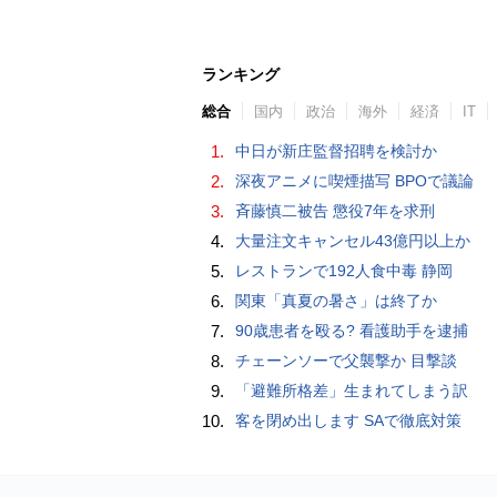
ランキング
総合
国内
政治
海外
経済
IT
1.
中日が新庄監督招聘を検討か
2.
深夜アニメに喫煙描写 BPOで議論
3.
斉藤慎二被告 懲役7年を求刑
4.
大量注文キャンセル43億円以上か
5.
レストランで192人食中毒 静岡
6.
関東「真夏の暑さ」は終了か
7.
90歳患者を殴る? 看護助手を逮捕
8.
チェーンソーで父襲撃か 目撃談
9.
「避難所格差」生まれてしまう訳
10.
客を閉め出します SAで徹底対策