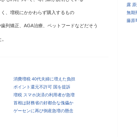
露 
くく、増税にかかわらず購入するもの
無期
藤原
歯列矯正、AGA治療、ペットフードなどだそう
た。
消費増税 40代夫婦に増えた負担
ポイント還元不許可 国を提訴
増税 スマホ決済の利用者が急増
首相は財務省の好都合な傀儡か
ゲーセンに再び倒産急増の懸念