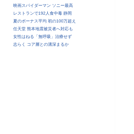
映画スパイダーマン ソニー最高
レストランで192人食中毒 静岡
夏のボーナス平均 初の100万超え
任天堂 熊本地震被災者へ対応も
女性はねる「無呼吸」治療せず
志らく コア層との溝深まるか