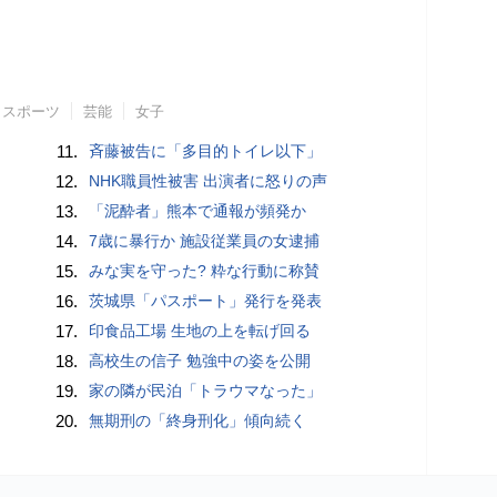
スポーツ
芸能
女子
11.
斉藤被告に「多目的トイレ以下」
12.
NHK職員性被害 出演者に怒りの声
13.
「泥酔者」熊本で通報が頻発か
14.
7歳に暴行か 施設従業員の女逮捕
15.
みな実を守った? 粋な行動に称賛
16.
茨城県「パスポート」発行を発表
17.
印食品工場 生地の上を転げ回る
18.
高校生の信子 勉強中の姿を公開
19.
家の隣が民泊「トラウマなった」
20.
無期刑の「終身刑化」傾向続く