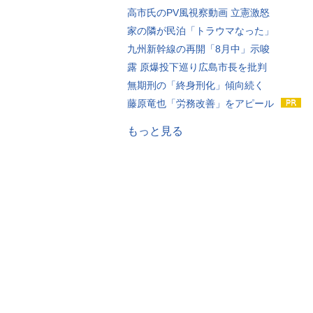
高市氏のPV風視察動画 立憲激怒
家の隣が民泊「トラウマなった」
九州新幹線の再開「8月中」示唆
露 原爆投下巡り広島市長を批判
無期刑の「終身刑化」傾向続く
藤原竜也「労務改善」をアピール
もっと見る