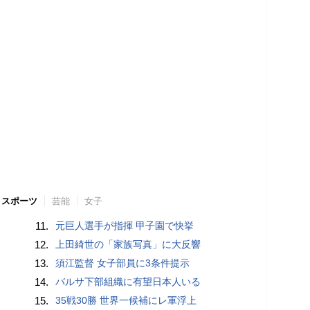
スポーツ
芸能
女子
11.
元巨人選手が指揮 甲子園で快挙
12.
上田綺世の「家族写真」に大反響
13.
須江監督 女子部員に3条件提示
14.
バルサ下部組織に有望日本人いる
15.
35戦30勝 世界一候補にレ軍浮上