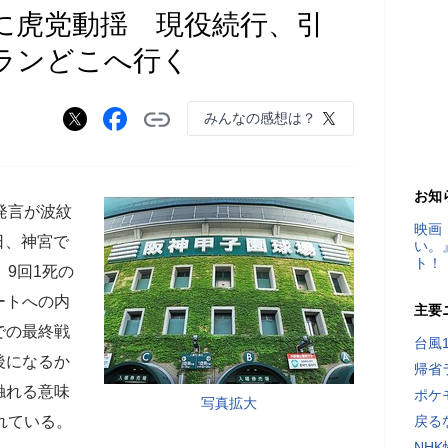
に虎党動揺 現役続行、引
テランどこへ行く
みんなの感想は？
お知
発言が波紋
映画
日、神宮で
い。
ト！
。9回1死の
ートへの内
主要
での最終戦
台風
後になるか
帰省
触れる意味
ポケ
写真拡大
れている。
戻る
NH