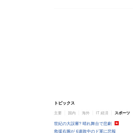
トピックス
主要
国内
海外
IT 経済
スポーツ
世紀の大誤審? 晴れ舞台で悲劇
救援右腕が 6連敗中のド軍に悲報