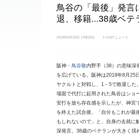
鳥谷の「最後」発言
退、移籍...38歳ベ
2019年8月26日 17時26分
J-CASTニュース
阪神・
鳥谷敬
内野手（38）の意味深
を広げている。阪神は2019年8月25
ヤクルトと対戦し、1－5で敗退した
場面で代打に起用された鳥谷はショ
安打を放ち存在感を示したが、神宮
を終えた試合後、「自分もこれが最
もしれないので」と、自身の去就に
深発言。38歳のベテランが大きく揺