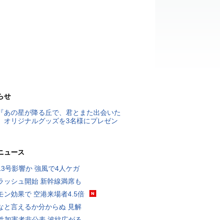
らせ
『あの星が降る丘で、君とまた出会いた
』オリジナルグッズを3名様にプレゼン
ニュース
13号影響か 強風で4人ケガ
ラッシュ開始 新幹線満席も
モン効果で 空港来場者4.5倍
なと言えるか分からぬ 見解
K性加害者非公表 波紋広がる