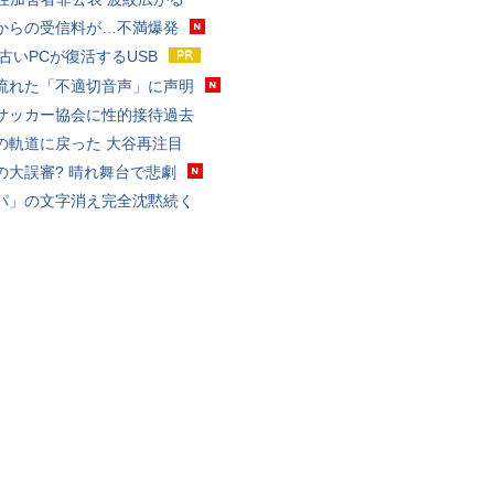
からの受信料が…不満爆発
 古いPCが復活するUSB
流れた「不適切音声」に声明
サッカー協会に性的接待過去
の軌道に戻った 大谷再注目
の大誤審? 晴れ舞台で悲劇
パ」の文字消え完全沈黙続く