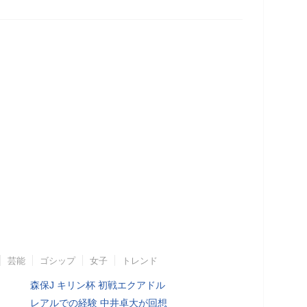
芸能
ゴシップ
女子
トレンド
森保J キリン杯 初戦エクアドル
レアルでの経験 中井卓大が回想