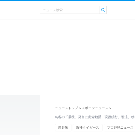
ニューストップ
スポーツニュース
>
>
鳥谷の「最後」発言に虎党動揺 現役続行、引退、移籍.
鳥谷敬
阪神タイガース
プロ野球ニュース