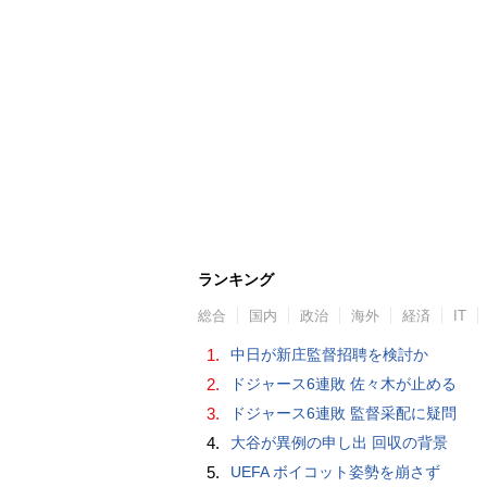
ランキング
総合
国内
政治
海外
経済
IT
1.
中日が新庄監督招聘を検討か
2.
ドジャース6連敗 佐々木が止める
3.
ドジャース6連敗 監督采配に疑問
4.
大谷が異例の申し出 回収の背景
5.
UEFA ボイコット姿勢を崩さず