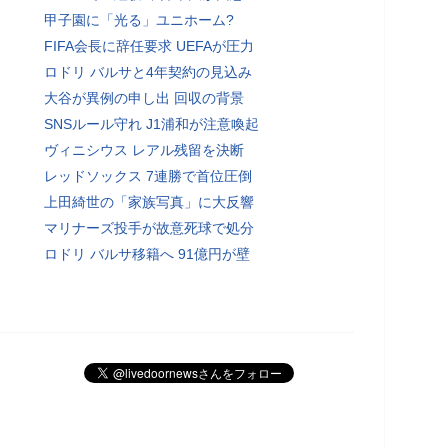
甲子園に「光る」ユニホーム?
FIFA会長に辞任要求 UEFAが圧力
ロドリ バルサと4年契約の見込み
大谷が異例の申し出 回収の背景
SNSルール守れ J1浦和が注意喚起
ヴィニシウス レアル残留を決断
レッドソックス 7連勝で首位圧倒
上田綺世の「家族写真」に大反響
マリナーズ投手が故意死球で処分
ロドリ バルサ移籍へ 91億円が壁