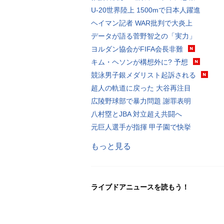
U-20世界陸上 1500mで日本人躍進
ヘイマン記者 WAR批判で大炎上
データが語る菅野智之の「実力」
ヨルダン協会がFIFA会長非難
キム・ヘソンが構想外に? 予想
競泳男子銀メダリスト起訴される
超人の軌道に戻った 大谷再注目
広陵野球部で暴力問題 謝罪表明
八村塁とJBA 対立超え共闘へ
元巨人選手が指揮 甲子園で快挙
もっと見る
ライブドアニュースを読もう！