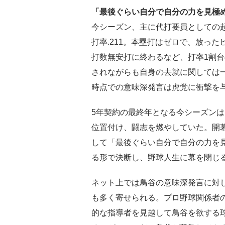
「最後ぐらい自分で自分の力を見極
今シーズン、主に代打要員としての起
打率.211。本塁打はゼロで、放った
打数無安打に終わるなど、打率1割
されながらも自身の去就に関しては一
時点での意味深発言は虎党に衝撃を
5年契約の最終年となる今シーズン
位置付け、闘志を燃やしていた。開
して「最後ぐらい自分で自分の力を
る形で決断し、野球人生に幕を閉じ
ネット上では鳥谷の意味深発言に対
も多く寄せられる。プロ野球関係者
的な指導者を見越して鳥谷を欲する