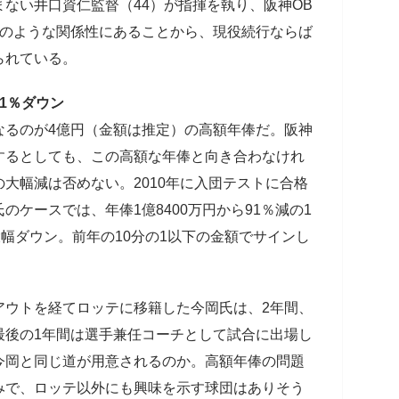
ない井口資仁監督（44）が指揮を執り、阪神OB
このような関係性にあることから、現役続行ならば
られている。
1％ダウン
なるのが4億円（金額は推定）の高額年俸だ。阪神
するとしても、この高額な年俸と向き合わなけれ
大幅減は否めない。2010年に入団テストに合格
ケースでは、年俸1億8400万円から91％減の1
大幅ダウン。前年の10分の1以下の金額でサインし
アウトを経てロッテに移籍した今岡氏は、2年間、
最後の1年間は選手兼任コーチとして試合に出場し
今岡と同じ道が用意されるのか。高額年俸の問題
みで、ロッテ以外にも興味を示す球団はありそう