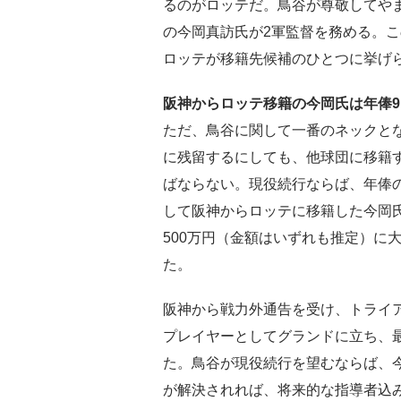
るのがロッテだ。鳥谷が尊敬してやま
の今岡真訪氏が2軍監督を務める。
ロッテが移籍先候補のひとつに挙げ
阪神からロッテ移籍の今岡氏は年俸9
ただ、鳥谷に関して一番のネックと
に残留するにしても、他球団に移籍
ばならない。現役続行ならば、年俸の
して阪神からロッテに移籍した今岡氏の
500万円（金額はいずれも推定）に
た。
阪神から戦力外通告を受け、トライ
プレイヤーとしてグランドに立ち、
た。鳥谷が現役続行を望むならば、
が解決されれば、将来的な指導者込