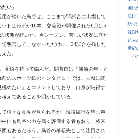
めたい」
国民
注目
用が続いた鳥谷は、ここまで55試合に出場して
駅で
ヒットはわずか16本。交流戦が開催された6月は5
韓国
台の状態が続いた。今シーズン、苦しい状況に立た
超人
切明言してこなかっただけに、24試合を残した
世紀
与えた。
「パ
は、覚悟を持って臨んだ。開幕前は「勝負の年」と
幕前のスポーツ紙のインタビューでは、去就に関
見極めたい」とコメントしており、自身が納得す
る考えであることを明かしている。
して様々な意見が見られるが、現役続行を望む声
の中にも鳥谷の力を高く評価する者もおり、将来
球団もあるだろう。鳥谷の移籍先として注目され