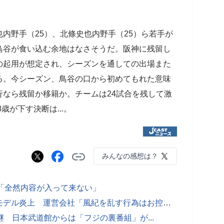
内野手（25）、北條史也内野手（25）ら若手が
鳥谷が食い込む余地はなさそうだ。阪神に残留し
の起用が想定され、シーズンを通しての出場また
る。今シーズン、鳥谷の口から初めてもれた意味
なら残留か移籍か。チームは24試合を残して激
歳が下す決断は...。
みんなの感想は？
「全然内容が入って来ない」
ディズニーホテルで迷惑行為→人気モデル炎上 運営会社「風紀を乱す行為はお控え頂きたい」
 日本武道館からは「フジの裏番組」が...