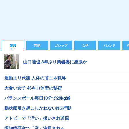
健康
芸能
ゴシップ
女子
トレンド
Y
山口達也 8年ぶり楽器姿に感涙か
運動より代謝 人体の省エネ戦略
大食い女子 46キロ体型の秘密
バランスボール毎日10分で20kg減
躁状態引き起こしかねないNG行動
アトピーで「汚い」扱いされ苦悩
認知症研究で「音」注目される