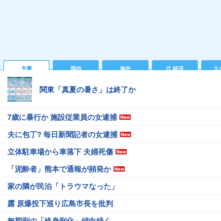
主要
国内
海外
IT 経済
ス
関東「真夏の暑さ」は終了か
7歳に暴行か 施設従業員の女逮捕
夫に包丁? 毎日新聞記者の女逮捕
立体駐車場から車落下 夫婦死傷
「泥酔者」熊本で通報が頻発か
家の隣が民泊「トラウマなった」
露 原爆投下巡り広島市長を批判
無期刑の「終身刑化」傾向続く