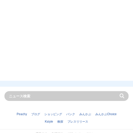
Peachy
ブログ
ショッピング
バンク
みんかぶ
みんかぶChoice
Kstyle
株探
プレスリリース