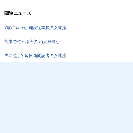
関連ニュース
7歳に暴行か 施設従業員の女逮捕
熊本で竹やぶ火災 消火難航か
夫に包丁? 毎日新聞記者の女逮捕