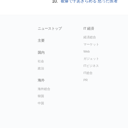
10.
被爆で子あきらめる 怒った医者
ニューストップ
IT 経済
経済総合
主要
マーケット
Web
国内
ガジェット
社会
ITビジネス
政治
IT総合
海外
PR
海外総合
韓国
中国