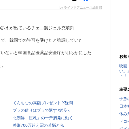
by ライブドアニュース編集部
の訴えが出ているチェコ製ジェル充填剤
トで、韓国での許可を受けたと強調していた
ていないと韓国食品医薬品安全庁が明らかにした
お知
た。
映画
い。
ト！
主要
子孫
てんちむの高額プレゼント X疑問
日本
ブラの借りはブラで返す 復活へ
休み
北朝鮮「巨乳」の一斉摘発に動く
ドコ
整形700万超え沼の苦悩と光
ダイ