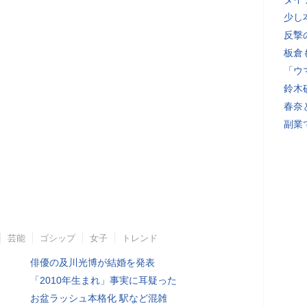
少し
反撃
板倉
「ウ
鈴木
春奈
副業
芸能
ゴシップ
女子
トレンド
俳優の及川光博が結婚を発表
「2010年生まれ」事実に耳疑った
お盆ラッシュ本格化 駅など混雑