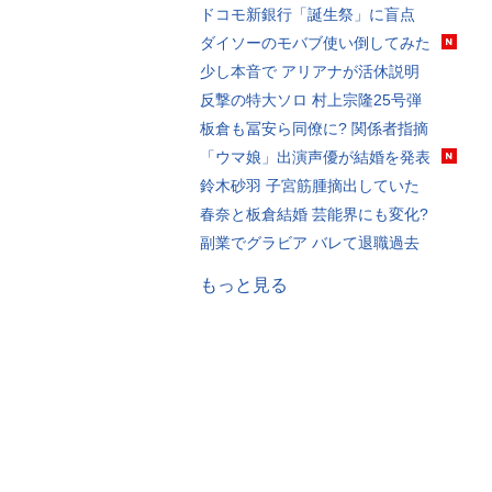
ドコモ新銀行「誕生祭」に盲点
ダイソーのモバブ使い倒してみた
少し本音で アリアナが活休説明
反撃の特大ソロ 村上宗隆25号弾
板倉も冨安ら同僚に? 関係者指摘
「ウマ娘」出演声優が結婚を発表
鈴木砂羽 子宮筋腫摘出していた
春奈と板倉結婚 芸能界にも変化?
副業でグラビア バレて退職過去
もっと見る