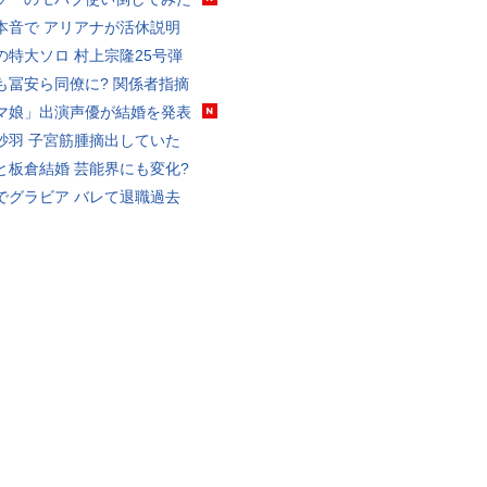
本音で アリアナが活休説明
の特大ソロ 村上宗隆25号弾
も冨安ら同僚に? 関係者指摘
マ娘」出演声優が結婚を発表
砂羽 子宮筋腫摘出していた
と板倉結婚 芸能界にも変化?
でグラビア バレて退職過去