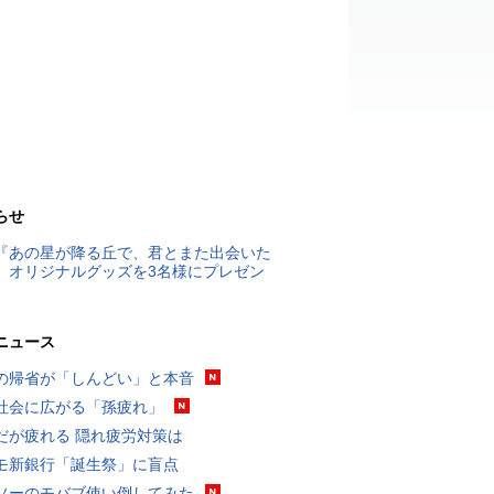
らせ
『あの星が降る丘で、君とまた出会いた
』オリジナルグッズを3名様にプレゼン
ニュース
の帰省が「しんどい」と本音
社会に広がる「孫疲れ」
だが疲れる 隠れ疲労対策は
モ新銀行「誕生祭」に盲点
ソーのモバブ使い倒してみた