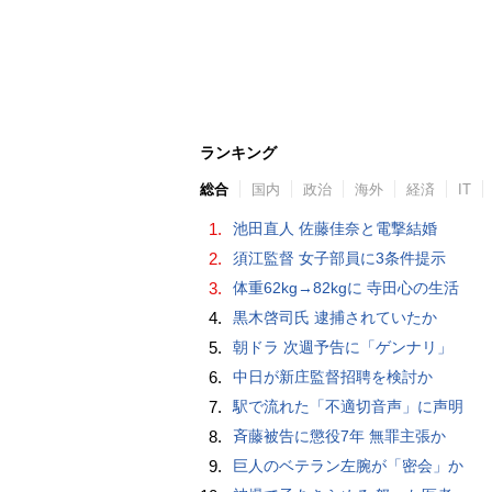
ランキング
総合
国内
政治
海外
経済
IT
1.
池田直人 佐藤佳奈と電撃結婚
2.
須江監督 女子部員に3条件提示
3.
体重62kg→82kgに 寺田心の生活
4.
黒木啓司氏 逮捕されていたか
5.
朝ドラ 次週予告に「ゲンナリ」
6.
中日が新庄監督招聘を検討か
7.
駅で流れた「不適切音声」に声明
8.
斉藤被告に懲役7年 無罪主張か
9.
巨人のベテラン左腕が「密会」か