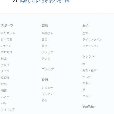
20.
結婚してる? さかなクンが回答
スポーツ
芸能
女子
海外サッカー
芸能総合
恋愛
日本代表
音楽
ライフスタイル
Jリーグ
韓流
ファッション
プロ野球
グラビア
トレンド
MLB
テレビ
本
ゴルフ
ゴシップ
教育・仕事
テニス
からだ
格闘技
映画
マネー
競馬
レビュー
車
相撲
プレゼント
グルメ
バスケ
特集
バレー
YouTube
フィギュア