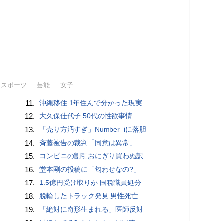
スポーツ
芸能
女子
11.
沖縄移住 1年住んで分かった現実
12.
大久保佳代子 50代の性欲事情
13.
「売り方汚すぎ」Number_iに落胆
14.
斉藤被告の裁判「同意は異常」
15.
コンビニの割引おにぎり買わぬ訳
16.
堂本剛の投稿に「匂わせなの?」
17.
1.5億円受け取りか 国税職員処分
18.
脱輪したトラック発見 男性死亡
19.
「絶対に奇形生まれる」医師反対