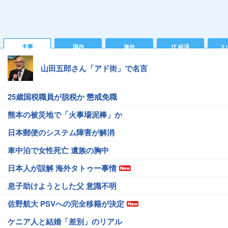
主要
国内
海外
IT 経済
ス
山田五郎さん「アド街」で名言
25歳国税職員が脱税か 懲戒免職
熊本の被災地で「火事場泥棒」か
日本郵便のシステム障害が解消
車中泊で女性死亡 遺族の胸中
日本人が誤解 海外タトゥー事情
息子助けようとした父 意識不明
佐野航大 PSVへの完全移籍が決定
ケニア人と結婚「差別」のリアル