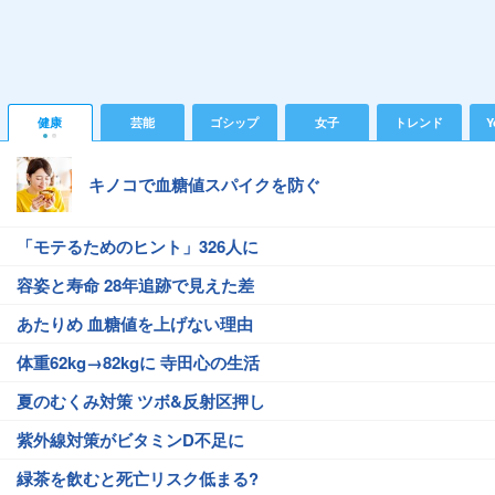
健康
芸能
ゴシップ
女子
トレンド
Y
キノコで血糖値スパイクを防ぐ
「モテるためのヒント」326人に
容姿と寿命 28年追跡で見えた差
あたりめ 血糖値を上げない理由
体重62kg→82kgに 寺田心の生活
夏のむくみ対策 ツボ&反射区押し
紫外線対策がビタミンD不足に
緑茶を飲むと死亡リスク低まる?