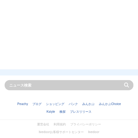
Peachy
ブログ
ショッピング
バンク
みんかぶ
みんかぶChoice
Kstyle
株探
プレスリリース
運営会社
利用規約
プライバシーポリシー
livedoorお客様サポートセンター
livedoor