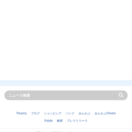
Peachy
ブログ
ショッピング
バンク
みんかぶ
みんかぶChoice
Kstyle
株探
プレスリリース