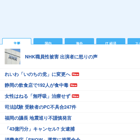
主要
国内
海外
IT 経済
ス
NHK職員性被害 出演者に怒りの声
れいわ「いのちの党」に変更へ
静岡の飲食店で192人が食中毒
女性はねる「無呼吸」治療せず
司法試験 受験者のPC不具合247件
福岡の議長 地震巡り不謹慎発言
「43億円分」キャンセル? 女逮捕
消費者庁「SNOW」運営に措置命令