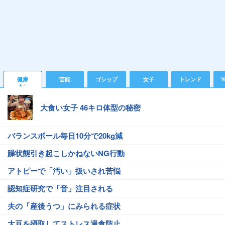
健康
芸能
ゴシップ
女子
トレンド
Y
大食い女子 46キロ体型の秘密
バランスボール毎日10分で20kg減
躁状態引き起こしかねないNG行動
アトピーで「汚い」扱いされ苦悩
認知症研究で「音」注目される
夫の「産後うつ」にみられる症状
大豆を摂取してストレス過食防止