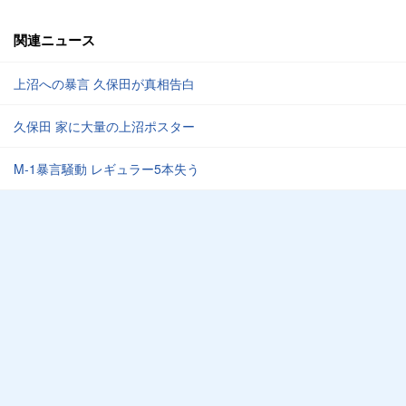
関連ニュース
上沼への暴言 久保田が真相告白
久保田 家に大量の上沼ポスター
M-1暴言騒動 レギュラー5本失う