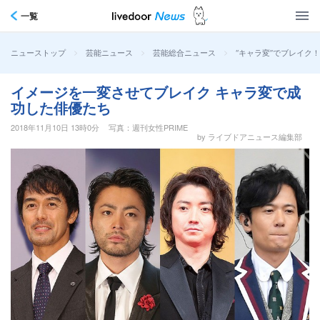
一覧
>
>
>
“キャラ変”でブレイク
ニューストップ
芸能ニュース
芸能総合ニュース
イメージを一変させてブレイク キャラ変で成
功した俳優たち
2018年11月10日 13時0分
写真：週刊女性PRIME
by ライブドアニュース編集部