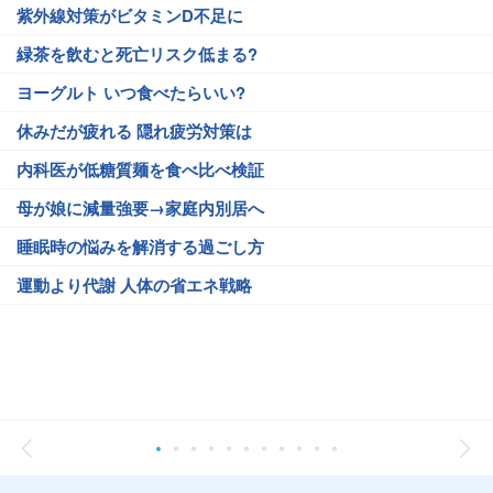
紫外線対策がビタミンD不足に
緑茶を飲むと死亡リスク低まる?
ヨーグルト いつ食べたらいい?
休みだが疲れる 隠れ疲労対策は
内科医が低糖質麺を食べ比べ検証
母が娘に減量強要→家庭内別居へ
睡眠時の悩みを解消する過ごし方
運動より代謝 人体の省エネ戦略