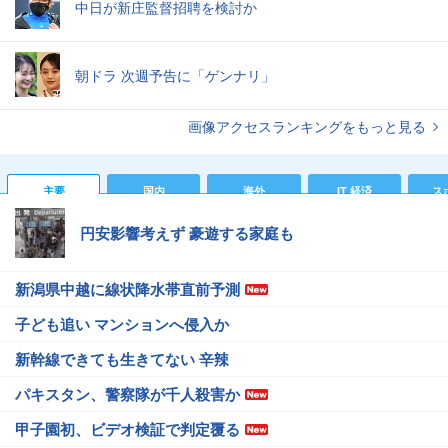
中日が新庄監督招聘を検討か
朝ドラ 次週予告に「ゲンナリ」
画像アクセスランキングをもっと見る
主要
国内
海外
IT 経済
ス
円安影響考えず 豪遊する家庭も
新潟県中越に線状降水帯直前予測
子ども追い マンションへ侵入か
新幹線できても生きてない 辛辣
パキスタン、警察隊が千人殺害か
甲子園初、ビデオ検証で判定覆る