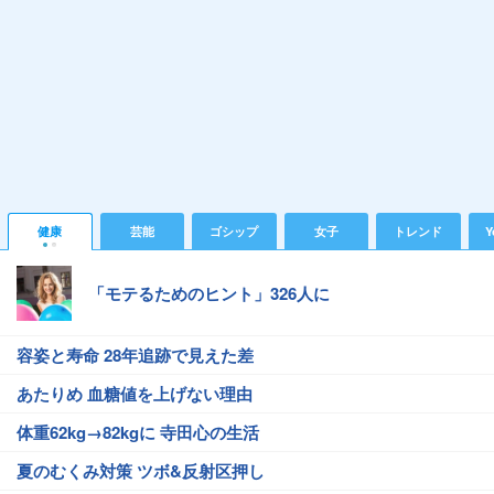
健康
芸能
ゴシップ
女子
トレンド
Y
「モテるためのヒント」326人に
容姿と寿命 28年追跡で見えた差
あたりめ 血糖値を上げない理由
体重62kg→82kgに 寺田心の生活
夏のむくみ対策 ツボ&反射区押し