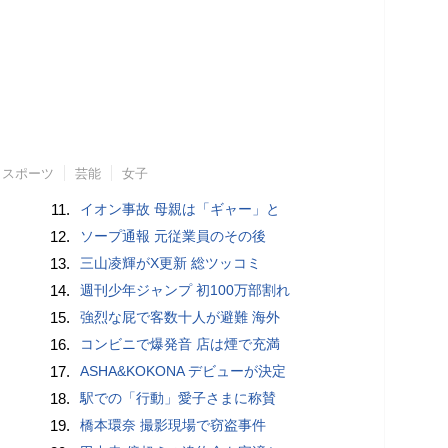
スポーツ
芸能
女子
11.
イオン事故 母親は「ギャー」と
12.
ソープ通報 元従業員のその後
13.
三山凌輝がX更新 総ツッコミ
14.
週刊少年ジャンプ 初100万部割れ
15.
強烈な屁で客数十人が避難 海外
16.
コンビニで爆発音 店は煙で充満
17.
ASHA&KOKONA デビューが決定
18.
駅での「行動」愛子さまに称賛
19.
橋本環奈 撮影現場で窃盗事件