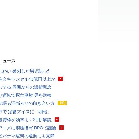
ニュース
こわい 参列した男児語った
注文キャンセル43億円以上か
ってる 周囲からの誤解懸念
り運転で死亡事故 男を送検
が語る汗悩みとの向き合い方
げで 定番アイスに「明暗」
投資枠を効率よく利用 解説
アニメに喫煙描写 BPOで議論
でパナマ運河の通航にも支障