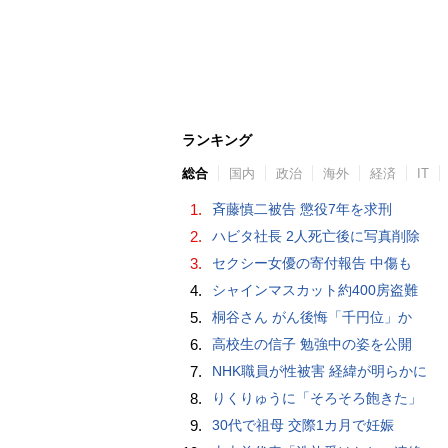
ランキング
総合
国内
政治
海外
経済
IT
1.
斉藤慎二被告 懲役7年を求刑
2.
ハビタ社長 2人死亡後に写真削除
3.
セクシー女優の寄付報告 中傷も
4.
シャインマスカット約400房盗難
5.
桐谷さん がん後悔「千円位」か
6.
高校生の信子 勉強中の姿を公開
7.
NHK職員が性被害 経緯が明らかに
8.
りくりゅうに「そろそろ飽きた」
9.
30代で祖母 交際1カ月で妊娠