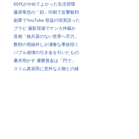
60代がやめてよかった生活習慣
藤原竜也の「顔」印刷で反響殺到
副業でYouTube 収益の現実語った
ブラピ 撮影現場でケンカ仲裁か
首相「核兵器のない世界へ尽力」
数秒の視線外しが凄惨な事故招く
バブル崩壊の引き金を引いたもの
桑木明かす 優勝賞金は「円で」
スリム真栄田に意外な人物との縁