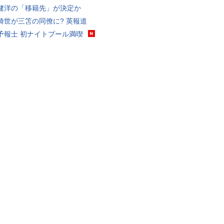
健洋の「移籍先」が決定か
綺世が三笘の同僚に? 英報道
予報士 初ナイトプール満喫