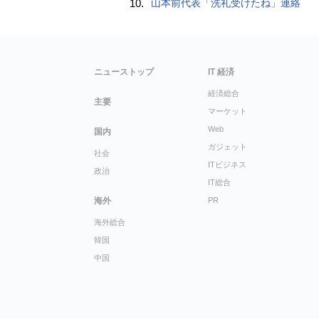
10.
山本前代表「洗礼受けたね」連絡
ニューストップ
IT 経済
経済総合
主要
マーケット
Web
国内
ガジェット
社会
ITビジネス
政治
IT総合
海外
PR
海外総合
韓国
中国