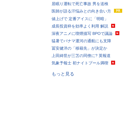
居眠り運転で死亡事故 男を送検
医師が語る汗悩みとの向き合い方
値上げで 定番アイスに「明暗」
成長投資枠を効率よく利用 解説
深夜アニメに喫煙描写 BPOで議論
猛暑でパナマ運河の通航にも支障
冨安健洋の「移籍先」が決定か
上田綺世が三笘の同僚に? 英報道
気象予報士 初ナイトプール満喫
もっと見る