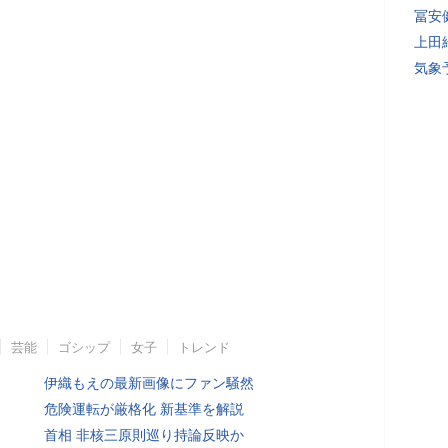
冨安
上田
気象
芸能
ゴシップ
女子
トレンド
伊織もえの最新画像にファン騒然
危険運転が厳格化 新基準を解説
首相 非核三原則巡り持論反映か