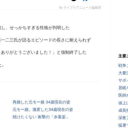
by ライブドアニュース編集部
演し、せっかちすぎる性格が判明した
藤一二三氏が語るエピソードの長さに耐えられず
。ありがとうございました！」と強制終了した
主要
た。
戦争
大量
サボ
居眠
医師
再婚した元モー娘 34歳現在の姿
値上
元モー娘。激変した34歳現在の姿
成長
焼けたくない 衝撃の「水着姿」
深夜
猛暑