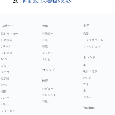
20.
田中圭 億超えの違約金を完済か
スポーツ
芸能
女子
海外サッカー
芸能総合
恋愛
日本代表
音楽
ライフスタイル
Jリーグ
韓流
ファッション
プロ野球
グラビア
トレンド
MLB
テレビ
本
ゴルフ
ゴシップ
教育・仕事
テニス
からだ
格闘技
映画
マネー
競馬
レビュー
車
相撲
プレゼント
グルメ
バスケ
特集
バレー
YouTube
フィギュア