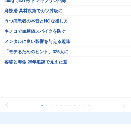
465gで321円 ドンキプリン品薄
麻辣湯 具材次第でカツ丼級に
うつ病患者の本音とNGな接し方
キノコで血糖値スパイクを防ぐ
メンタルに良い影響を与える趣味
「モテるためのヒント」326人に
容姿と寿命 28年追跡で見えた差