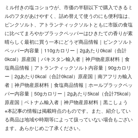
ミル付きの塩コショウが、市価の半額以下で購入できるミ
ルのフタがあけやすく、詰め替えて使うのにも便利塩は、
ピンクソルト、アトランティックソルトともに市販の食塩
に比べてまろやかブラックペッパーはひきたての香りが素
晴らしく最初に買う一本にどうぞ商品情報｜ピンクソルト
ペッパー内容量｜110gカロリー｜2gあたり0kcal（合計
0kcal）原産国｜パキスタン輸入者｜神戸物産原材料｜食
塩商品情報｜アトランティックソルト内容量｜90gカロリ
ー｜2gあたり0kcal（合計0kcal）原産国｜南アフリカ輸入
者｜神戸物産原材料｜食塩商品情報｜ホールブラックペッ
パー内容量｜50gカロリー｜2gあたり5kcal（合計75kcal）
原産国｜ベトナム輸入者｜神戸物産原材料｜黒こしょう
※本記事の情報は掲載時点のものです。また、紹介してい
る商品は地域や時期等によって扱っていない場合もござい
ます。あらかじめご了承ください。