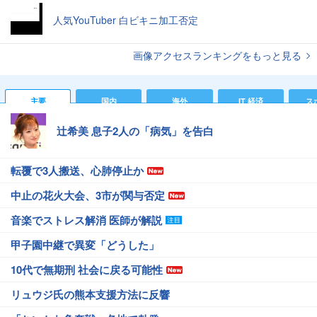
人気YouTuber 白ビキニ加工否定
画像アクセスランキングをもっと見る
主要
国内
海外
IT 経済
ス
辻希美 息子2人の「病気」を告白
転覆で3人搬送、心肺停止か
中止の花火大会、3市が関与否定
音楽でストレス解消 医師が解説
甲子園中継で異変「どうした」
10代で無期刑 社会に戻る可能性
リュウジ氏の熊本支援方法に反響