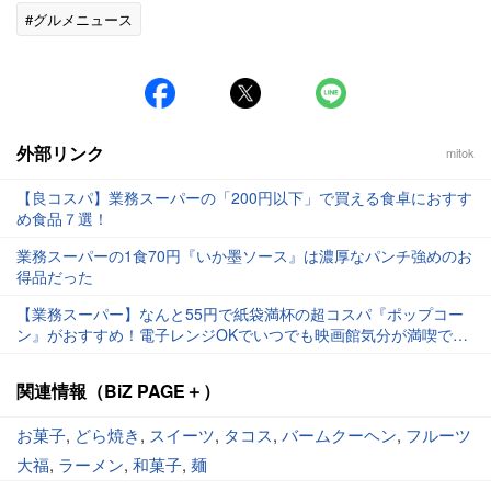
#グルメニュース
外部リンク
mitok
【良コスパ】業務スーパーの「200円以下」で買える食卓におすす
め食品７選！
業務スーパーの1食70円『いか墨ソース』は濃厚なパンチ強めのお
得品だった
【業務スーパー】なんと55円で紙袋満杯の超コスパ『ポップコー
ン』がおすすめ！電子レンジOKでいつでも映画館気分が満喫でき
るぞ！
関連情報（BiZ PAGE＋）
お菓子
,
どら焼き
,
スイーツ
,
タコス
,
バームクーヘン
,
フルーツ
大福
,
ラーメン
,
和菓子
,
麺