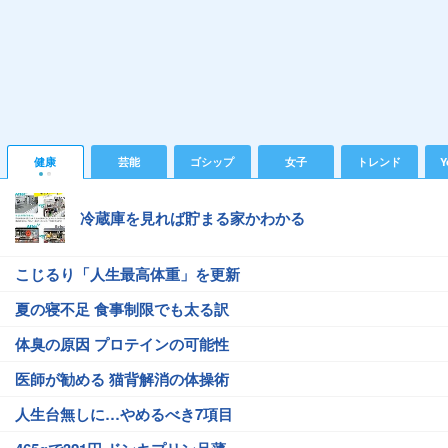
健康
芸能
ゴシップ
女子
トレンド
Y
冷蔵庫を見れば貯まる家かわかる
こじるり「人生最高体重」を更新
夏の寝不足 食事制限でも太る訳
体臭の原因 プロテインの可能性
医師が勧める 猫背解消の体操術
人生台無しに…やめるべき7項目