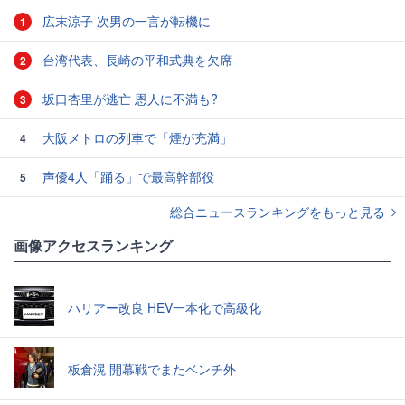
広末涼子 次男の一言が転機に
1
台湾代表、長崎の平和式典を欠席
2
坂口杏里が逃亡 恩人に不満も?
3
大阪メトロの列車で「煙が充満」
4
声優4人「踊る」で最高幹部役
5
総合ニュースランキングをもっと見る
画像アクセスランキング
ハリアー改良 HEV一本化で高級化
板倉滉 開幕戦でまたベンチ外