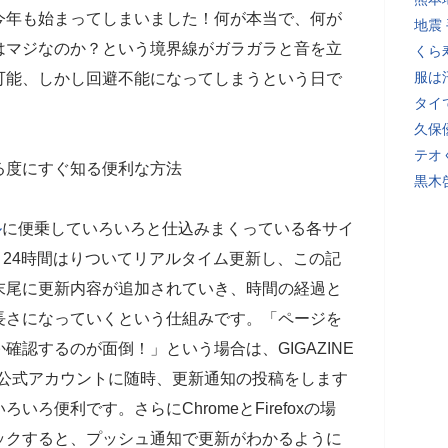
今年も始まってしまいました！何が本当で、何が
地震
はマジなのか？という境界線がガラガラと音を立
くら
服は
可能、しかし回避不能になってしまうという日で
タイ
久保
テオ
る度にすぐ知る便利な方法
黒木
ル
に便乗していろいろと仕込みまくっている各サイ
通り24時間はりついてリアルタイム更新し、この記
末尾に更新内容が追加されていき、時間の経過と
長さになっていくという仕組みです。「ページを
認するのが面倒！」という場合は、GIGAZINE
ebook公式アカウントに随時、更新通知の投稿をします
ろ便利です。さらにChromeとFirefoxの場
ックすると、プッシュ通知で更新がわかるように