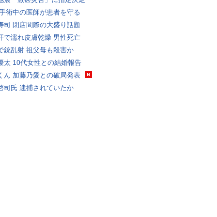
 手術中の医師が患者を守る
寿司 閉店間際の大盛り話題
汗で濡れ皮膚乾燥 男性死亡
で銃乱射 祖父母も殺害か
優太 10代女性との結婚報告
くん 加藤乃愛との破局発表
啓司氏 逮捕されていたか