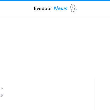
ス
>
年版