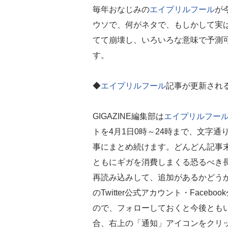
毎年おなじみの
エイプリルフール
が
ウソで、何がネタで、もしかして実
てて崩壊し、いろいろな意味で予測
す。
◆
エイプリルフール
記事が更新され
GIGAZINE編集部は
エイプリルフー
トを4月1日0時～24時まで、文字
事にまとめ続けます。どんどん記事
ともにギガを消費しまくる恐るべき
再読み込みして、追加があるかどうか確
のTwitter公式アカウント・Fac
ので、フォローしておくと今後ともいろい
合、右上の「通知」アイコンをクリ