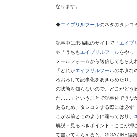
なります。
◆
エイプリルフール
のネタのタレコ
記事中に未掲載のサイトで「
エイプ
や「うちも
エイプリルフール
をやっ
メールフォームから送信してもらえ
「どれが
エイプリルフール
のネタな
ろおろして記事化をあきらめたり、
の状態を知らないので、どこがどう
た……」ということで記事化できな
あるため、タレコミする際には必ず
こが以前とこのように違っており、
解説・見るべきポイント・ここが押さ
て書いてもらえると、GIGAZINE