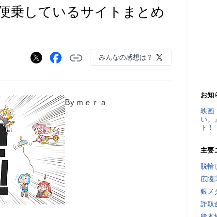
便乗しているサイトまとめ
みんなの感想は？
お知
By ｍｅｒａ
映画
い。
ト！
主要
脱輪
広陵
銀メ
詐取
熊本