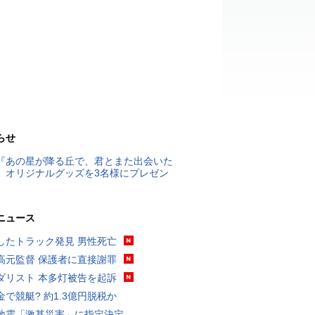
らせ
『あの星が降る丘で、君とまた出会いた
』オリジナルグッズを3名様にプレゼン
ニュース
したトラック発見 男性死亡
高元監督 保護者に直接謝罪
ダリスト 本多灯被告を起訴
金で競艇? 約1.3億円脱税か
地震「激甚災害」に指定決定