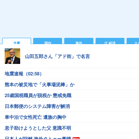
主要
国内
海外
IT 経済
ス
山田五郎さん「アド街」で名言
地震速報（02:58）
熊本の被災地で「火事場泥棒」か
25歳国税職員が脱税か 懲戒免職
日本郵便のシステム障害が解消
車中泊で女性死亡 遺族の胸中
息子助けようとした父 意識不明
日本人が誤解 海外タトゥー事情