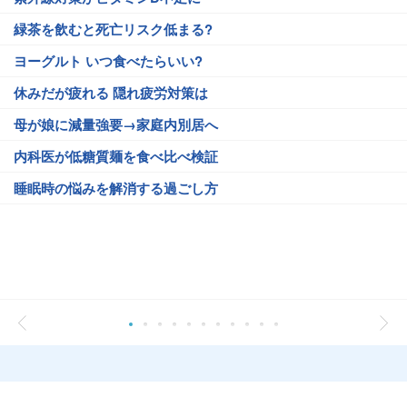
緑茶を飲むと死亡リスク低まる?
ヨーグルト いつ食べたらいい?
休みだが疲れる 隠れ疲労対策は
母が娘に減量強要→家庭内別居へ
内科医が低糖質麺を食べ比べ検証
睡眠時の悩みを解消する過ごし方