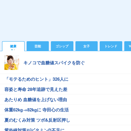
健康
芸能
ゴシップ
女子
トレンド
Y
キノコで血糖値スパイクを防ぐ
「モテるためのヒント」326人に
容姿と寿命 28年追跡で見えた差
あたりめ 血糖値を上げない理由
体重62kg→82kgに 寺田心の生活
夏のむくみ対策 ツボ&反射区押し
紫外線対策がビタミンD不足に