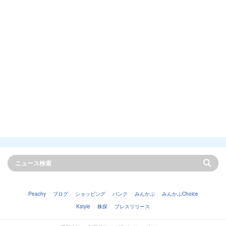
Peachy
ブログ
ショッピング
バンク
みんかぶ
みんかぶChoice
Kstyle
株探
プレスリリース