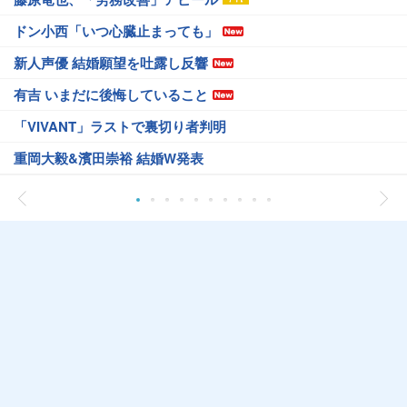
ドン小西「いつ心臓止まっても」
新人声優 結婚願望を吐露し反響
有吉 いまだに後悔していること
「VIVANT」ラストで裏切り者判明
重岡大毅&濱田崇裕 結婚W発表