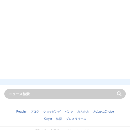
Peachy
ブログ
ショッピング
バンク
みんかぶ
みんかぶChoice
Kstyle
株探
プレスリリース