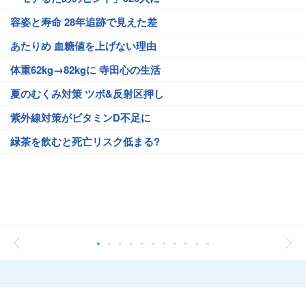
容姿と寿命 28年追跡で見えた差
あたりめ 血糖値を上げない理由
体重62kg→82kgに 寺田心の生活
夏のむくみ対策 ツボ&反射区押し
紫外線対策がビタミンD不足に
緑茶を飲むと死亡リスク低まる?