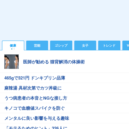
健康
芸能
ゴシップ
女子
トレンド
Y
医師が勧める 猫背解消の体操術
465gで321円 ドンキプリン品薄
麻辣湯 具材次第でカツ丼級に
うつ病患者の本音とNGな接し方
キノコで血糖値スパイクを防ぐ
メンタルに良い影響を与える趣味
「モテるためのヒント」326人に