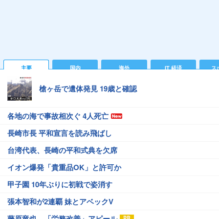
主要
国内
海外
IT 経済
ス
槍ヶ岳で遺体発見 19歳と確認
各地の海で事故相次ぐ 4人死亡
長崎市長 平和宣言を読み飛ばし
台湾代表、長崎の平和式典を欠席
イオン爆発「貴重品OK」と許可か
甲子園 10年ぶりに初戦で姿消す
張本智和が2連覇 妹とアベックV
藤原竜也、「労務改善」アピール