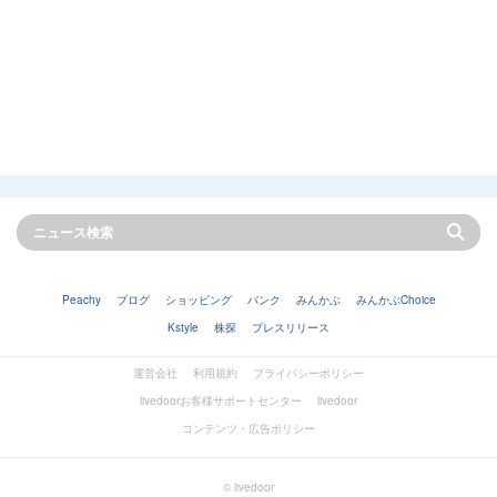
Peachy
ブログ
ショッピング
バンク
みんかぶ
みんかぶChoice
Kstyle
株探
プレスリリース
運営会社
利用規約
プライバシーポリシー
livedoorお客様サポートセンター
livedoor
コンテンツ・広告ポリシー
© livedoor