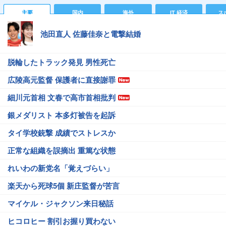
主要
国内
海外
IT 経済
ス
池田直人 佐藤佳奈と電撃結婚
脱輪したトラック発見 男性死亡
広陵高元監督 保護者に直接謝罪
細川元首相 文春で高市首相批判
銀メダリスト 本多灯被告を起訴
タイ学校銃撃 成績でストレスか
正常な組織を誤摘出 重篤な状態
れいわの新党名「覚えづらい」
楽天から死球5個 新庄監督が苦言
マイケル・ジャクソン来日秘話
ヒコロヒー 割引お握り買わない