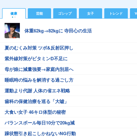
健康
芸能
ゴシップ
女子
トレンド
Y
体重62kg→82kgに 寺田心の生活
夏のむくみ対策 ツボ&反射区押し
紫外線対策がビタミンD不足に
母が娘に減量強要→家庭内別居へ
睡眠時の悩みを解消する過ごし方
運動より代謝 人体の省エネ戦略
歯科の保健治療を巡る「大嘘」
大食い女子 46キロ体型の秘密
バランスボール毎日10分で20kg減
躁状態引き起こしかねないNG行動