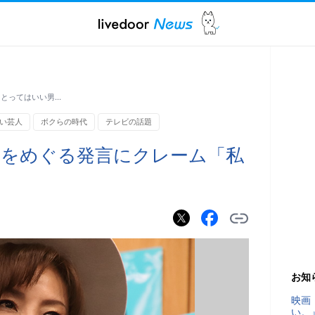
にとってはいい男…
い芸人
ボクらの時代
テレビの話題
功をめぐる発言にクレーム「私
お知
映画
い。