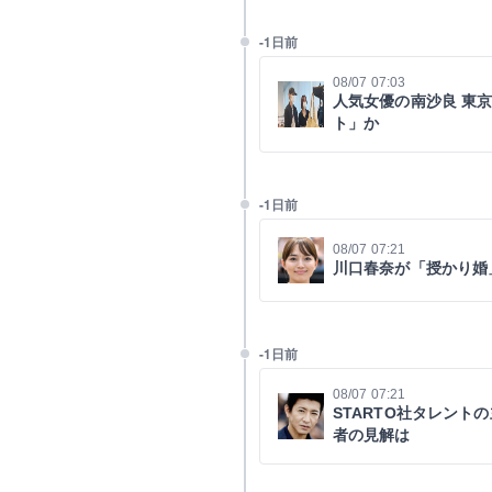
-1日前
08/07 07:03
人気女優の南沙良 東
ト」か
-1日前
08/07 07:21
川口春奈が「授かり婚
-1日前
08/07 07:21
STARTO社タレント
者の見解は