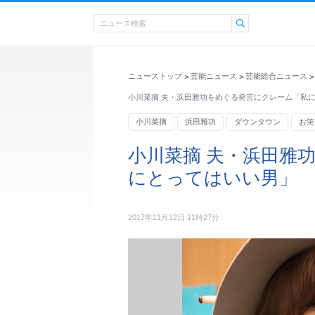
ニューストップ
芸能ニュース
芸能総合ニュース
>
>
>
小川菜摘 夫・浜田雅功をめぐる発言にクレーム「私
小川菜摘
浜田雅功
ダウンタウン
お笑
エンタメ・芸能ニュース
小川菜摘 夫・浜田雅
にとってはいい男」
2017年11月12日 11時27分