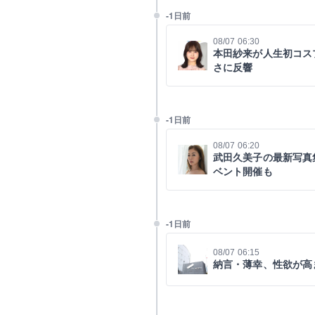
-1日前
08/07 06:30
本田紗来が人生初コス
さに反響
-1日前
08/07 06:20
武田久美子の最新写真集
ベント開催も
-1日前
08/07 06:15
納言・薄幸、性欲が高