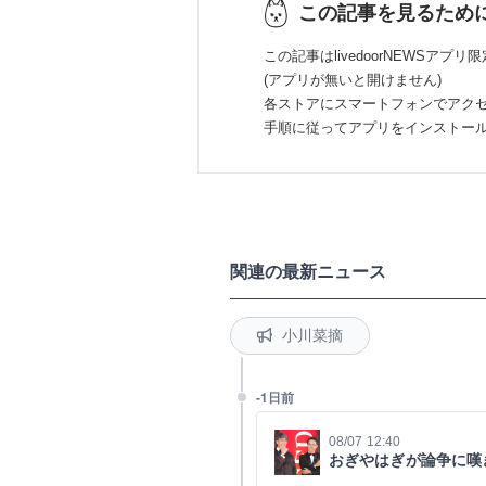
この記事を見るため
この記事はlivedoorNEWSアプリ
(アプリが無いと開けません)
各ストアにスマートフォンでアク
手順に従ってアプリをインストー
関連の最新ニュース
小川菜摘
-1日前
08/07 12:40
おぎやはぎが論争に嘆