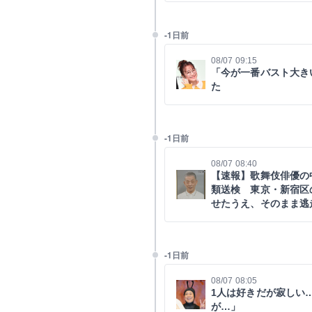
-1日前
08/07 09:15
「今が一番バスト大き
た
-1日前
08/07 08:40
【速報】歌舞伎俳優の
類送検 東京・新宿区
せたうえ、そのまま逃
-1日前
08/07 08:05
1人は好きだが寂しい
が…」