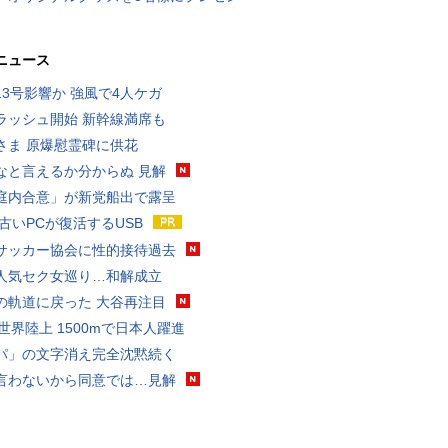
ニュース
13号影響か 強風で4人ケガ
ラッシュ開始 新幹線満席も
さま 原爆慰霊碑に供花
なと言えるか分からぬ 見解
庭内合意」が新党船出で露呈
 古いPCが復活するUSB
サッカー協会に性的接待過去
人気セク女巡り…和解成立
の軌道に戻った 大谷再注目
0世界陸上 1500mで日本人躍進
パ」の文字消え完全沈黙続く
言わないから同意では…見解