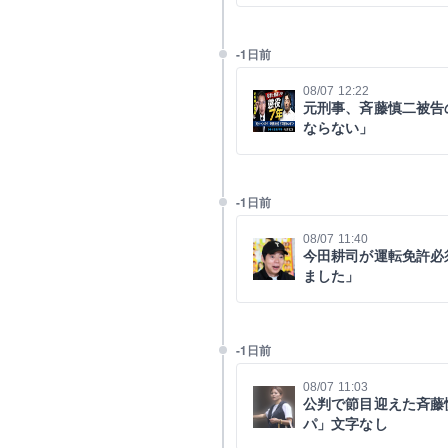
-1日前
08/07 12:22
元刑事、斉藤慎二被告
ならない」
-1日前
08/07 11:40
今田耕司が運転免許必
ました」
-1日前
08/07 11:03
公判で節目迎えた斉藤
パ」文字なし