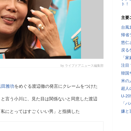
ト！
主要
台風
帰省
悠仁
戻る
「家
注目
by ライブドアニュース編集部
韓国
米の
浜田雅功
をめぐる渡辺徹の発言にクレームをつけた
超人
U-2
」と言う小川に、見た目は関係ないと同意した渡辺
「パ
「私にとってはすごくいい男」と指摘した
嫌と