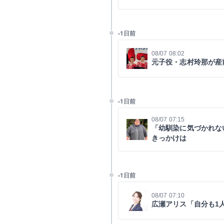
-1日前
08/07 08:02
元子役・志村玲那が産
-1日前
08/07 07:15
「幼馴染に気づかれな
きっかけは
-1日前
08/07 07:10
広瀬アリス「自分も1