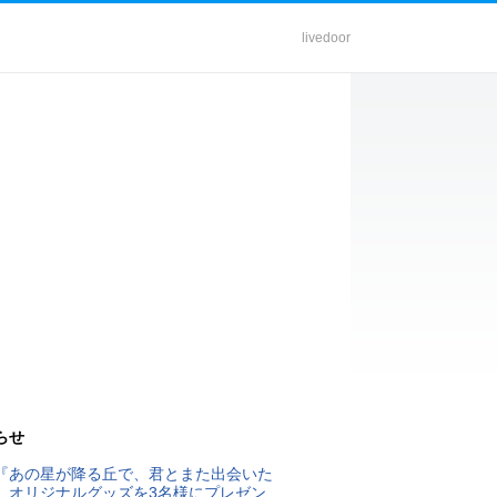
livedoor
らせ
『あの星が降る丘で、君とまた出会いた
』オリジナルグッズを3名様にプレゼン