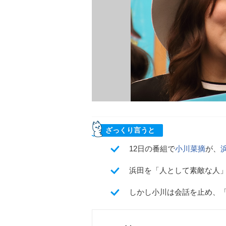
ざっくり言うと
12日の番組で
小川菜摘
が、
浜田を「人として素敵な人
しかし小川は会話を止め、