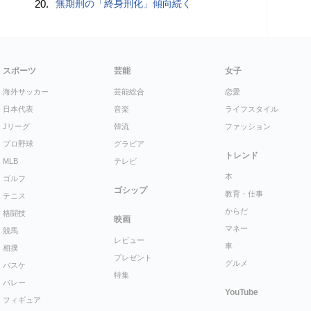
20.
無期刑の「終身刑化」傾向続く
スポーツ
芸能
女子
海外サッカー
芸能総合
恋愛
日本代表
音楽
ライフスタイル
Jリーグ
韓流
ファッション
プロ野球
グラビア
トレンド
MLB
テレビ
本
ゴルフ
ゴシップ
教育・仕事
テニス
からだ
格闘技
映画
マネー
競馬
レビュー
車
相撲
プレゼント
グルメ
バスケ
特集
バレー
YouTube
フィギュア