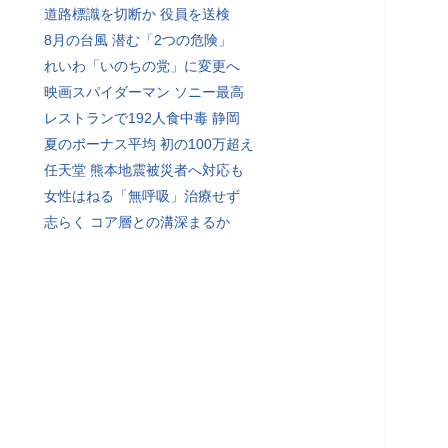
道路標識を切断か 役員を送検
8月の台風 潜む「2つの危険」
れいわ「いのちの党」に変更へ
映画スパイダーマン ソニー最高
レストランで192人食中毒 静岡
夏のボーナス平均 初の100万超え
任天堂 熊本地震被災者へ対応も
女性はねる「無呼吸」治療せず
志らく コア層との溝深まるか