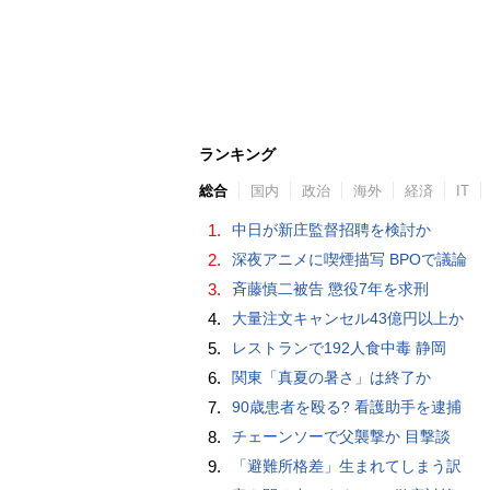
ランキング
総合
国内
政治
海外
経済
IT
1.
中日が新庄監督招聘を検討か
2.
深夜アニメに喫煙描写 BPOで議論
3.
斉藤慎二被告 懲役7年を求刑
4.
大量注文キャンセル43億円以上か
5.
レストランで192人食中毒 静岡
6.
関東「真夏の暑さ」は終了か
7.
90歳患者を殴る? 看護助手を逮捕
8.
チェーンソーで父襲撃か 目撃談
9.
「避難所格差」生まれてしまう訳