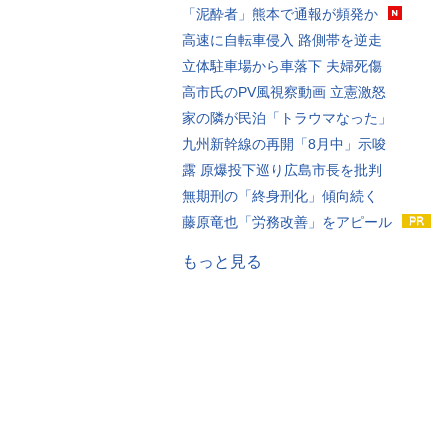
「泥酔者」熊本で通報が頻発か
高速に自転車侵入 路側帯を逆走
立体駐車場から車落下 夫婦死傷
高市氏のPV風視察動画 立憲激怒
家の隣が民泊「トラウマなった」
九州新幹線の再開「8月中」示唆
露 原爆投下巡り広島市長を批判
無期刑の「終身刑化」傾向続く
藤原竜也「労務改善」をアピール
もっと見る