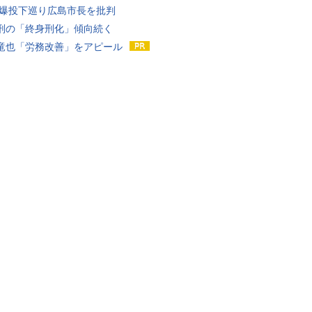
原爆投下巡り広島市長を批判
刑の「終身刑化」傾向続く
竜也「労務改善」をアピール