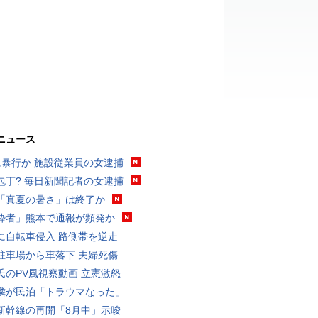
ニュース
に暴行か 施設従業員の女逮捕
包丁? 毎日新聞記者の女逮捕
「真夏の暑さ」は終了か
酔者」熊本で通報が頻発か
に自転車侵入 路側帯を逆走
駐車場から車落下 夫婦死傷
氏のPV風視察動画 立憲激怒
隣が民泊「トラウマなった」
新幹線の再開「8月中」示唆