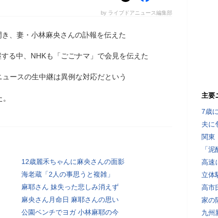
by ライブドアニュース編集部
開き、妻・小林麻央さんの訃報を伝えた
する中、NHKも「ごごナマ」で会見を伝えた
ニュースの生中継は異例な対応だという
主要
た。
7歳
夫に
関東
「泥
12歳麗禾ちゃんに麻央さんの面影
高速
海老蔵「2人の事思うと複雑」
立体
麻耶さん 妹失った悲しみ消えず
高市
麻央さん月命日 麻耶さんの思い
家の
公園ベンチでヨガ 小林麻耶の今
九州