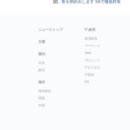
10.
客を閉め出します SAで徹底対策
ニューストップ
IT 経済
経済総合
主要
マーケット
Web
国内
ガジェット
社会
ITビジネス
政治
IT総合
海外
PR
海外総合
韓国
中国