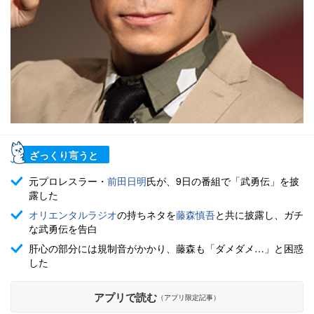
ざっくり言うと
元プロレスラー・
前田日明
氏が、9日の番組で「武勇伝」を披
露した
オリエンタルラジオ
の持ちネタを
藤森慎吾
と共に披露し、ガチ
な武勇伝を告白
肝心の部分には規制音がかかり、藤森も「ダメダメ…」と困惑
した
アプリで読む
（アプリ限定記事）