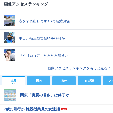
画像アクセスランキング
客を閉め出します SAで徹底対策
中日が新庄監督招聘を検討か
りくりゅうに「そろそろ飽きた」
画像アクセスランキングをもっと見る
主要
国内
海外
IT 経済
ス
関東「真夏の暑さ」は終了か
7歳に暴行か 施設従業員の女逮捕