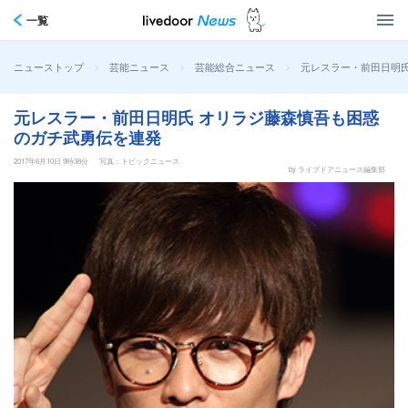
一覧
>
>
>
元レスラー・前田日明
ニューストップ
芸能ニュース
芸能総合ニュース
元レスラー・前田日明氏 オリラジ藤森慎吾も困惑
のガチ武勇伝を連発
2017年6月10日 9時38分
写真：トピックニュース
by ライブドアニュース編集部