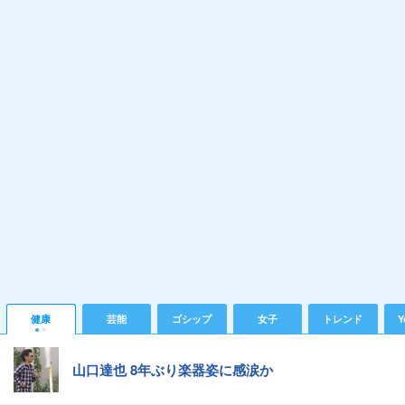
健康
芸能
ゴシップ
女子
トレンド
Y
山口達也 8年ぶり楽器姿に感涙か