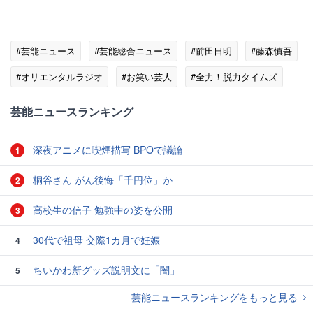
#芸能ニュース
#芸能総合ニュース
#前田日明
#藤森慎吾
#オリエンタルラジオ
#お笑い芸人
#全力！脱力タイムズ
芸能ニュースランキング
深夜アニメに喫煙描写 BPOで議論
1
桐谷さん がん後悔「千円位」か
2
高校生の信子 勉強中の姿を公開
3
30代で祖母 交際1カ月で妊娠
4
ちいかわ新グッズ説明文に「闇」
5
芸能ニュースランキングをもっと見る