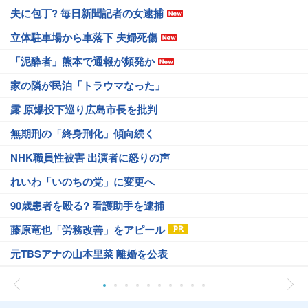
夫に包丁? 毎日新聞記者の女逮捕
立体駐車場から車落下 夫婦死傷
「泥酔者」熊本で通報が頻発か
家の隣が民泊「トラウマなった」
露 原爆投下巡り広島市長を批判
無期刑の「終身刑化」傾向続く
NHK職員性被害 出演者に怒りの声
れいわ「いのちの党」に変更へ
90歳患者を殴る? 看護助手を逮捕
藤原竜也「労務改善」をアピール
元TBSアナの山本里菜 離婚を公表