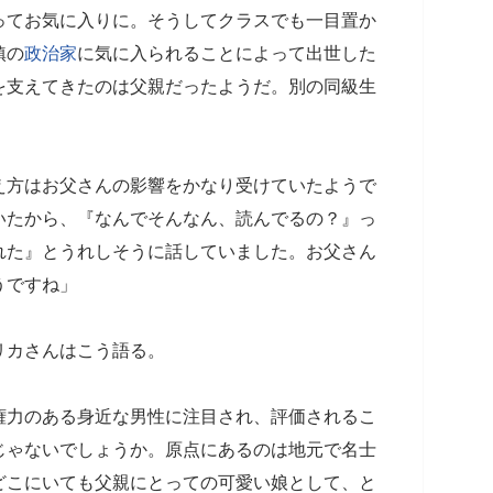
ってお気に入りに。そうしてクラスでも一目置か
鎮の
政治家
に気に入られることによって出世した
を支えてきたのは父親だったようだ。別の同級生
え方はお父さんの影響をかなり受けていたようで
いたから、『なんでそんなん、読んでるの？』っ
れた』とうれしそうに話していました。お父さん
うですね」
リカさんはこう語る。
権力のある身近な男性に注目され、評価されるこ
じゃないでしょうか。原点にあるのは地元で名士
どこにいても父親にとっての可愛い娘として、と