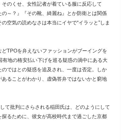
。そのくせ、女性記者が着ている服に反応して
たの～？』『その靴、綺麗ね』とか防衛とは関係
の空気の読めなさは本当にイヤで“イラッと”しま
どTPOを弁えないファッションがブーイングを
。国有地の格安払い下げを巡る疑惑の渦中にある大
たのではとの疑惑を追及され、一度は否定。しか
があることがわかり、虚偽答弁ではないかと窮地
として批判にさらされる稲田氏は、どのようにして
を探るために、彼女が高校時代まで過ごした京都