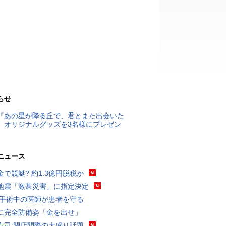
らせ
『あの星が降る丘で、君とまた出会いた
』オリジナルグッズを3名様にプレゼン
ニュース
金で競艇? 約1.3億円脱税か
地震「激甚災害」に指定決定
 手術中の医師が患者を守る
に完全防備姿「金を出せ」
寿司 閉店間際の大盛り話題