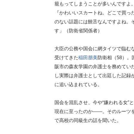
籠もってしまうことが多いんですよ
『かわいいスカートね。どこで買っ
のない話題には饒舌なんですよね。そ
す」（防衛省関係者）
大臣の公務や国会に網タイツで臨むな
受けてきた
稲田朋美
防衛相（58）
阪市の森友学園の弁護士を務めてい
し実際は弁護士として出廷した記録
に追い込まれている。
国会を混乱させ、今や“嫌われる女”
現在に至ったのか――。そのルーツ
で高校の同級生の話を聞いた。