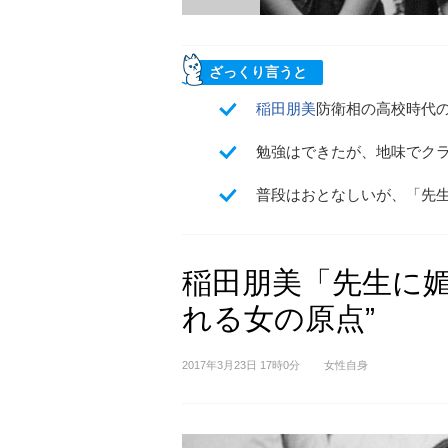
ざっくり言うと
稲田朋美
防衛相の高校時代
勉強はできたが、地味でク
普段はおとなしいが、「先
稲田朋美「先生に媚
れる女の原点”
2017年3月23日 17時0分
女性自身