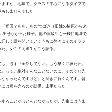
いますが、地味で、クラスの中心になるタイプで
像もしませんでした」
、「稲田？ああ、あの“つばき（旧姓の椿原から来
思い出せなかった様子。他の同級生も一様に地味で
し詳しく話を聞いていくうちに徐々にそのイラッ
れた。女性の同級生がこう語る。
ても、必ず『全然してない。もう早くに寝たわ。
ね』って、絶対そんなことないのに。そのくせ先
らなかったんですけど』と聞きに行くんです。普
かには媚を売るのが結構、上手だった」
をすることがほとんどなかったが、先生にはうま