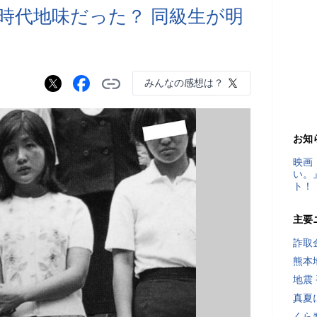
時代地味だった？ 同級生が明
みんなの感想は？
お知
映画
い。
ト！
主要
詐取
熊本
地震
真夏
くら