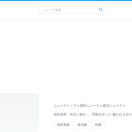
ニューストップ
国内ニュース
政治ニュース
>
>
>
稲田朋美「先生に媚を…」同級生語った“嫌われる女の
稲田朋美
政治家
性格