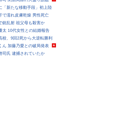
に「新たな移動手段」初上陸
汗で濡れ皮膚乾燥 男性死亡
で銃乱射 祖父母も殺害か
優太 10代女性との結婚報告
高校、9回2死から大逆転勝利
くん 加藤乃愛との破局発表
啓司氏 逮捕されていたか