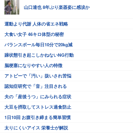
山口達也 8年ぶり楽器姿に感涙か
運動より代謝 人体の省エネ戦略
大食い女子 46キロ体型の秘密
バランスボール毎日10分で20kg減
躁状態引き起こしかねないNG行動
脳梗塞になりやすい人の特徴
アトピーで「汚い」扱いされ苦悩
認知症研究で「音」注目される
夫の「産後うつ」にみられる症状
大豆を摂取してストレス過食防止
1日10回 お腹引き締まる簡単習慣
太りにくいアイス 栄養士が解説