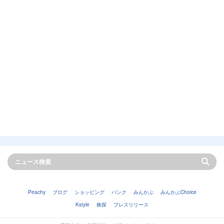
Peachy
ブログ
ショッピング
バンク
みんかぶ
みんかぶChoice
Kstyle
株探
プレスリリース