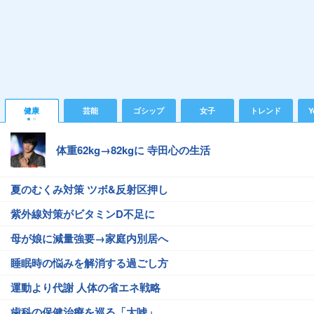
健康
芸能
ゴシップ
女子
トレンド
Y
体重62kg→82kgに 寺田心の生活
夏のむくみ対策 ツボ&反射区押し
紫外線対策がビタミンD不足に
母が娘に減量強要→家庭内別居へ
睡眠時の悩みを解消する過ごし方
運動より代謝 人体の省エネ戦略
歯科の保健治療を巡る「大嘘」