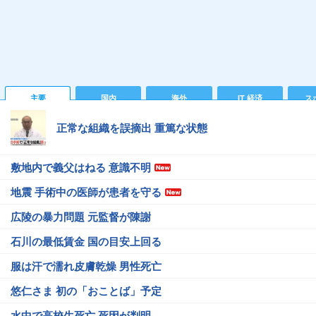
主要
国内
海外
IT 経済
ス
正常な組織を誤摘出 重篤な状態
敷地内で義父はねる 意識不明
地震 手術中の医師が患者を守る
広陵の暴力問題 元監督が陳謝
石川の最低賃金 国の目安上回る
服は汗で濡れ皮膚乾燥 男性死亡
悠仁さま 初の「おことば」予定
水中で高校生死亡 死因が判明