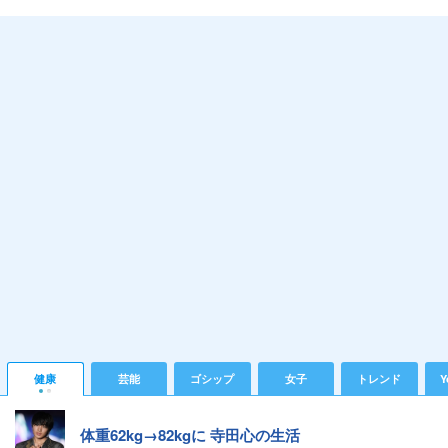
健康
芸能
ゴシップ
女子
トレンド
Y
体重62kg→82kgに 寺田心の生活