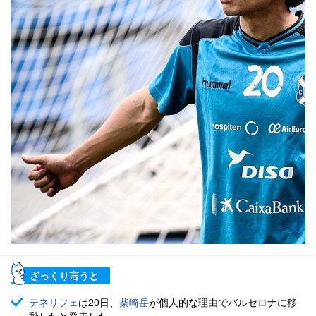
ざっくり言うと
テネリフェ
は20日、
柴崎岳
が個人的な理由でバルセロナに移
動したと発表した