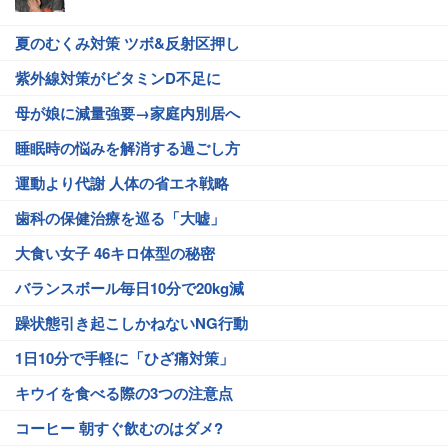
夏のむくみ対策 ツボ&反射区押し
紫外線対策がビタミンD不足に
母が娘に減量強要→家庭内別居へ
睡眠時の悩みを解消する過ごし方
運動より代謝 人体の省エネ戦略
歯科の保健治療を巡る「大嘘」
大食い女子 46キロ体型の秘密
バランスボール毎日10分で20kg減
躁状態引き起こしかねないNG行動
1日10分で手軽に「ひざ痛対策」
キウイを食べる際の3つの注意点
コーヒー 朝すぐ飲むのはダメ?