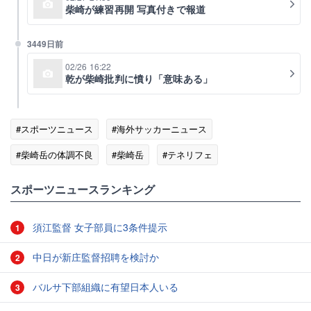
柴崎が練習再開 写真付きで報道
3449日前
02/26 16:22
乾が柴崎批判に憤り「意味ある」
#スポーツニュース
#海外サッカーニュース
#柴崎岳の体調不良
#柴崎岳
#テネリフェ
#海外サッカー日本人選手
スポーツニュースランキング
須江監督 女子部員に3条件提示
1
中日が新庄監督招聘を検討か
2
バルサ下部組織に有望日本人いる
3