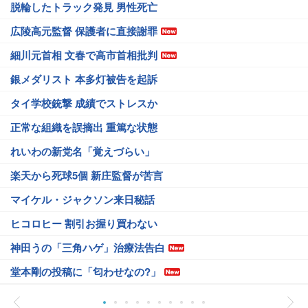
脱輪したトラック発見 男性死亡
広陵高元監督 保護者に直接謝罪
細川元首相 文春で高市首相批判
銀メダリスト 本多灯被告を起訴
タイ学校銃撃 成績でストレスか
正常な組織を誤摘出 重篤な状態
れいわの新党名「覚えづらい」
楽天から死球5個 新庄監督が苦言
マイケル・ジャクソン来日秘話
ヒコロヒー 割引お握り買わない
神田うの「三角ハゲ」治療法告白
堂本剛の投稿に「匂わせなの?」