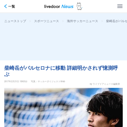
一覧
>
>
>
柴崎岳がバル
ニューストップ
スポーツニュース
海外サッカーニュース
柴崎岳がバルセロナに移動 詳細明かされず憶測呼
ぶ
2017年2月21日 15時5分
写真：サッカーダイジェストWeb
by ライブドアニュース編集部