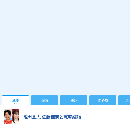
主要
国内
海外
IT 経済
ス
池田直人 佐藤佳奈と電撃結婚