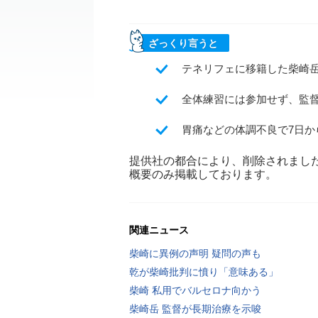
ざっくり言うと
テネリフェに移籍した柴崎岳
全体練習には参加せず、監
胃痛などの体調不良で7日か
提供社の都合により、削除されまし
概要のみ掲載しております。
関連ニュース
柴崎に異例の声明 疑問の声も
乾が柴崎批判に憤り「意味ある」
柴崎 私用でバルセロナ向かう
柴崎岳 監督が長期治療を示唆