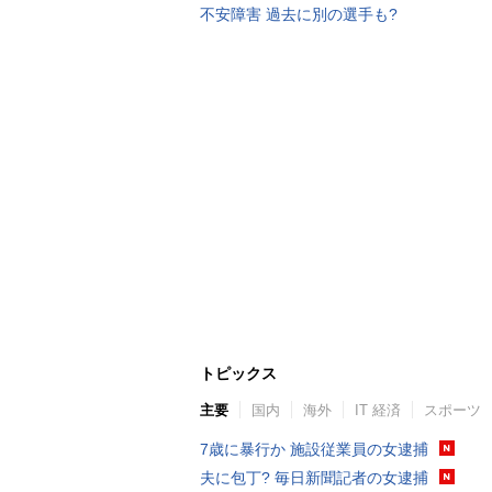
不安障害 過去に別の選手も?
トピックス
主要
国内
海外
IT 経済
スポーツ
7歳に暴行か 施設従業員の女逮捕
夫に包丁? 毎日新聞記者の女逮捕