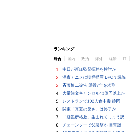
ランキング
総合
国内
政治
海外
経済
IT
1.
中日が新庄監督招聘を検討か
2.
深夜アニメに喫煙描写 BPOで議論
3.
斉藤慎二被告 懲役7年を求刑
4.
大量注文キャンセル43億円以上か
5.
レストランで192人食中毒 静岡
6.
関東「真夏の暑さ」は終了か
7.
「避難所格差」生まれてしまう訳
8.
チェーンソーで父襲撃か 目撃談