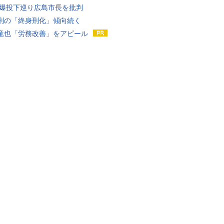
原爆投下巡り広島市長を批判
刑の「終身刑化」傾向続く
竜也「労務改善」をアピール