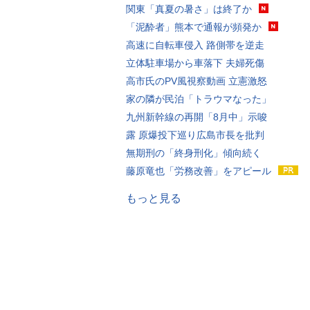
関東「真夏の暑さ」は終了か
「泥酔者」熊本で通報が頻発か
高速に自転車侵入 路側帯を逆走
立体駐車場から車落下 夫婦死傷
高市氏のPV風視察動画 立憲激怒
家の隣が民泊「トラウマなった」
九州新幹線の再開「8月中」示唆
露 原爆投下巡り広島市長を批判
無期刑の「終身刑化」傾向続く
藤原竜也「労務改善」をアピール
もっと見る