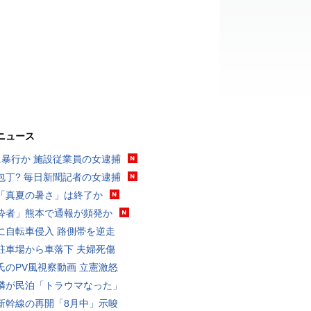
ニュース
に暴行か 施設従業員の女逮捕
包丁? 毎日新聞記者の女逮捕
「真夏の暑さ」は終了か
酔者」熊本で通報が頻発か
に自転車侵入 路側帯を逆走
駐車場から車落下 夫婦死傷
氏のPV風視察動画 立憲激怒
隣が民泊「トラウマなった」
新幹線の再開「8月中」示唆