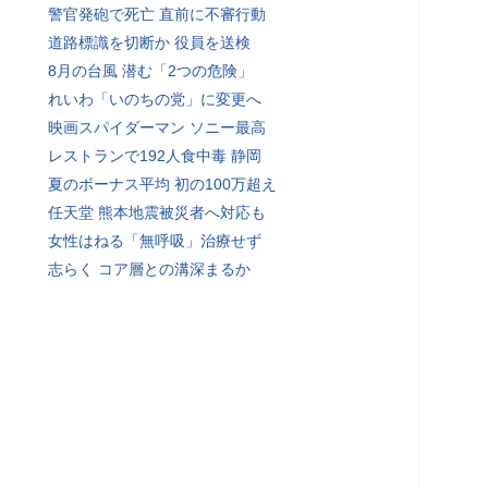
警官発砲で死亡 直前に不審行動
道路標識を切断か 役員を送検
8月の台風 潜む「2つの危険」
れいわ「いのちの党」に変更へ
映画スパイダーマン ソニー最高
レストランで192人食中毒 静岡
夏のボーナス平均 初の100万超え
任天堂 熊本地震被災者へ対応も
女性はねる「無呼吸」治療せず
志らく コア層との溝深まるか