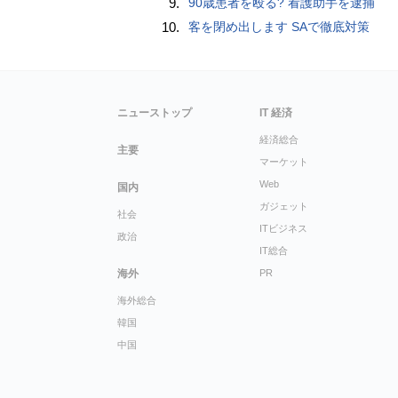
9.
90歳患者を殴る? 看護助手を逮捕
10.
客を閉め出します SAで徹底対策
ニューストップ
IT 経済
経済総合
主要
マーケット
Web
国内
ガジェット
社会
ITビジネス
政治
IT総合
海外
PR
海外総合
韓国
中国