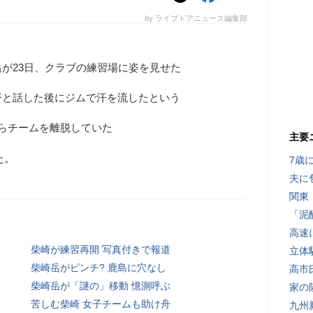
by ライブドアニュース編集部
が23日、クラブの練習場に姿を見せた
督と話した後にジムで汗を流したという
らチームを離脱していた
主要
た。
7歳
夫に
関東
「泥
高速
柴崎が練習再開 写真付きで報道
立体
柴崎岳がピンチ? 鹿島に穴なし
高市
柴崎岳が「謎の」移動 憶測呼ぶ
家の
苦しむ柴崎 女子チームも助け舟
九州