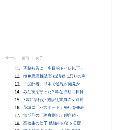
スポーツ
芸能
女子
11.
斉藤被告に「多目的トイレ以下」
12.
NHK職員性被害 出演者に怒りの声
13.
「泥酔者」熊本で通報が頻発か
14.
みな実を守った? 粋な行動に称賛
15.
7歳に暴行か 施設従業員の女逮捕
16.
茨城県「パスポート」発行を発表
17.
無期刑の「終身刑化」傾向続く
18.
高校生の信子 勉強中の姿を公開