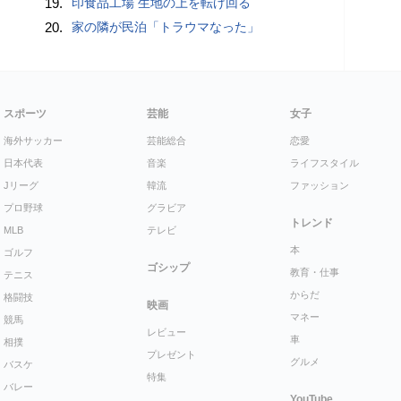
19.
印食品工場 生地の上を転げ回る
20.
家の隣が民泊「トラウマなった」
スポーツ
芸能
女子
海外サッカー
芸能総合
恋愛
日本代表
音楽
ライフスタイル
Jリーグ
韓流
ファッション
プロ野球
グラビア
トレンド
MLB
テレビ
本
ゴルフ
ゴシップ
教育・仕事
テニス
からだ
格闘技
映画
マネー
競馬
レビュー
車
相撲
プレゼント
グルメ
バスケ
特集
バレー
YouTube