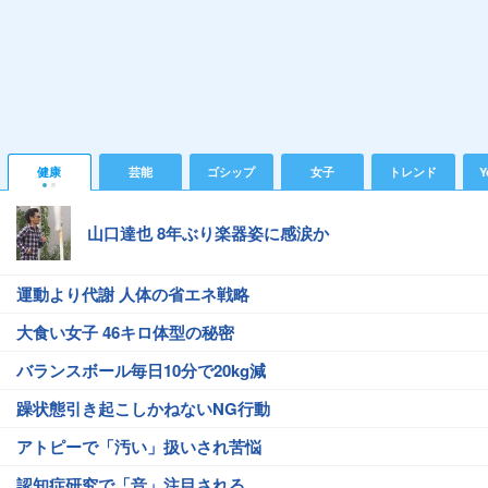
健康
芸能
ゴシップ
女子
トレンド
Y
山口達也 8年ぶり楽器姿に感涙か
運動より代謝 人体の省エネ戦略
大食い女子 46キロ体型の秘密
バランスボール毎日10分で20kg減
躁状態引き起こしかねないNG行動
アトピーで「汚い」扱いされ苦悩
認知症研究で「音」注目される