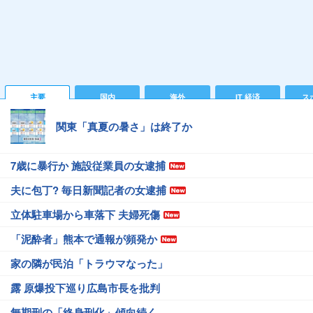
主要
国内
海外
IT 経済
ス
関東「真夏の暑さ」は終了か
7歳に暴行か 施設従業員の女逮捕
夫に包丁? 毎日新聞記者の女逮捕
立体駐車場から車落下 夫婦死傷
「泥酔者」熊本で通報が頻発か
家の隣が民泊「トラウマなった」
露 原爆投下巡り広島市長を批判
無期刑の「終身刑化」傾向続く