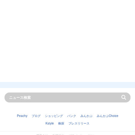
Peachy
ブログ
ショッピング
バンク
みんかぶ
みんかぶChoice
Kstyle
株探
プレスリリース