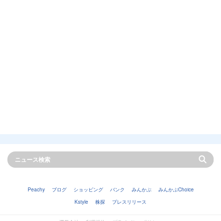
Peachy
ブログ
ショッピング
バンク
みんかぶ
みんかぶChoice
Kstyle
株探
プレスリリース