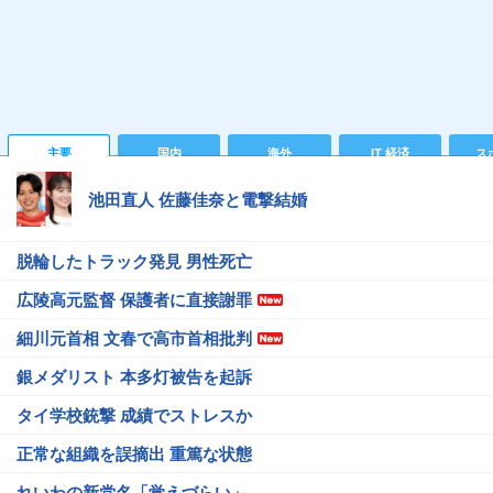
主要
国内
海外
IT 経済
ス
池田直人 佐藤佳奈と電撃結婚
脱輪したトラック発見 男性死亡
広陵高元監督 保護者に直接謝罪
細川元首相 文春で高市首相批判
銀メダリスト 本多灯被告を起訴
タイ学校銃撃 成績でストレスか
正常な組織を誤摘出 重篤な状態
れいわの新党名「覚えづらい」