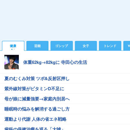
健康
芸能
ゴシップ
女子
トレンド
Y
体重62kg→82kgに 寺田心の生活
夏のむくみ対策 ツボ&反射区押し
紫外線対策がビタミンD不足に
母が娘に減量強要→家庭内別居へ
睡眠時の悩みを解消する過ごし方
運動より代謝 人体の省エネ戦略
歯科の保健治療を巡る「大嘘」