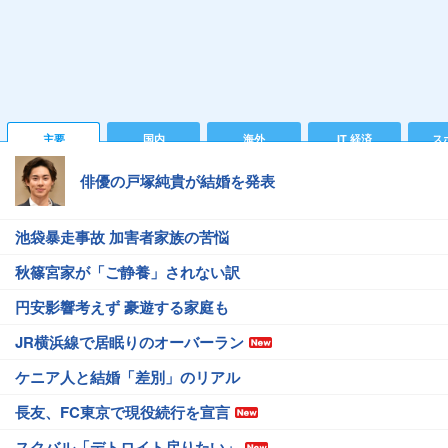
主要
国内
海外
IT 経済
ス
俳優の戸塚純貴が結婚を発表
池袋暴走事故 加害者家族の苦悩
秋篠宮家が「ご静養」されない訳
円安影響考えず 豪遊する家庭も
JR横浜線で居眠りのオーバーラン
ケニア人と結婚「差別」のリアル
長友、FC東京で現役続行を宣言
スクバル「デトロイト戻りたい」