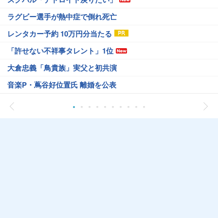
ラグビー選手が熱中症で倒れ死亡
レンタカー予約 10万円分当たる
「許せない不祥事タレント」1位
大倉忠義「鳥貴族」実父と初共演
音楽P・蔦谷好位置氏 離婚を公表