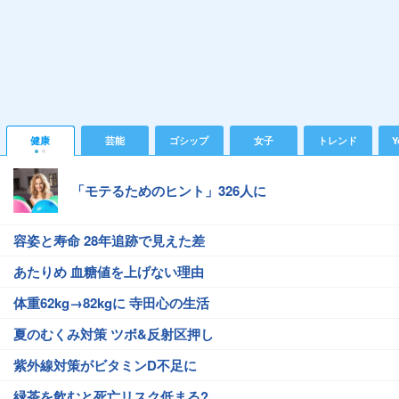
健康
芸能
ゴシップ
女子
トレンド
Y
「モテるためのヒント」326人に
容姿と寿命 28年追跡で見えた差
あたりめ 血糖値を上げない理由
体重62kg→82kgに 寺田心の生活
夏のむくみ対策 ツボ&反射区押し
紫外線対策がビタミンD不足に
緑茶を飲むと死亡リスク低まる?