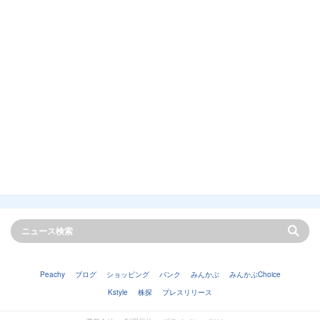
Peachy
ブログ
ショッピング
バンク
みんかぶ
みんかぶChoice
Kstyle
株探
プレスリリース