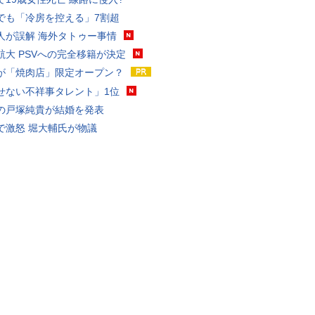
でも「冷房を控える」7割超
人が誤解 海外タトゥー事情
航大 PSVへの完全移籍が決定
が「焼肉店」限定オープン？
せない不祥事タレント」1位
の戸塚純貴が結婚を発表
で激怒 堀大輔氏が物議