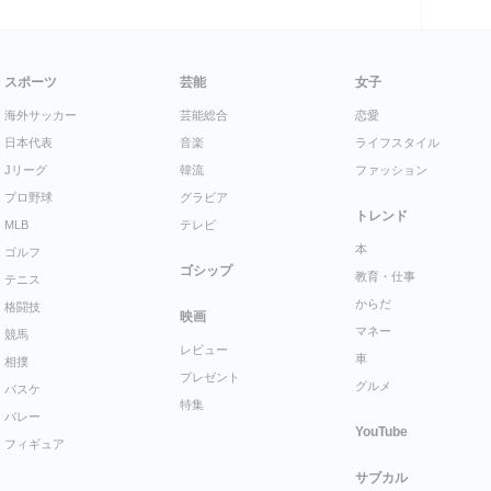
スポーツ
芸能
女子
海外サッカー
芸能総合
恋愛
日本代表
音楽
ライフスタイル
Jリーグ
韓流
ファッション
プロ野球
グラビア
トレンド
MLB
テレビ
本
ゴルフ
ゴシップ
教育・仕事
テニス
からだ
格闘技
映画
マネー
競馬
レビュー
車
相撲
プレゼント
グルメ
バスケ
特集
バレー
YouTube
フィギュア
サブカル