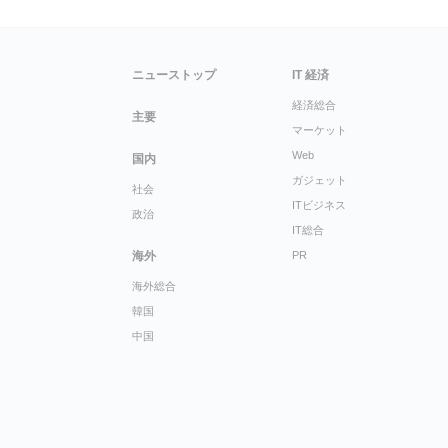
ニューストップ
IT 経済
経済総合
主要
マーケット
Web
国内
ガジェット
社会
ITビジネス
政治
IT総合
海外
PR
海外総合
韓国
中国