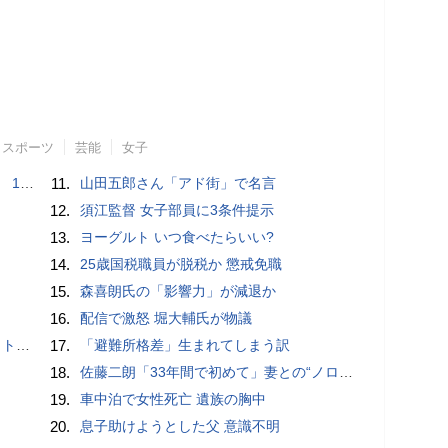
スポーツ
芸能
女子
で誘い出し
11.
山田五郎さん「アド街」で名言
12.
須江監督 女子部員に3条件提示
13.
ヨーグルト いつ食べたらいい?
14.
25歳国税職員が脱税か 懲戒免職
15.
森喜朗氏の「影響力」が減退か
16.
配信で激怒 堀大輔氏が物議
岡山県警
17.
「避難所格差」生まれてしまう訳
18.
佐藤二朗「33年間で初めて」妻との“ノロケ砲”に反響続々「威力抜群」「奥様かっこいい」
19.
車中泊で女性死亡 遺族の胸中
20.
息子助けようとした父 意識不明