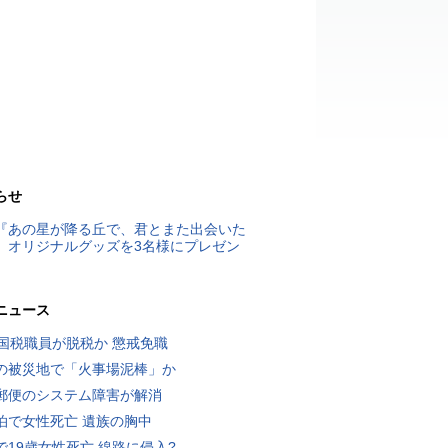
らせ
『あの星が降る丘で、君とまた出会いた
』オリジナルグッズを3名様にプレゼン
ニュース
歳国税職員が脱税か 懲戒免職
の被災地で「火事場泥棒」か
郵便のシステム障害が解消
泊で女性死亡 遺族の胸中
で19歳女性死亡 線路に侵入?