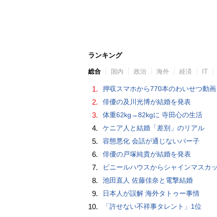
ランキング
総合
国内
政治
海外
経済
IT
1.
押収スマホから770本のわいせつ動画 15歳少女に酒と薬飲ませ性的暴行か 54歳男を再逮捕 「薬もありますよ」とSNS
2.
俳優の及川光博が結婚を発表
3.
体重62kg→82kgに 寺田心の生活
4.
ケニア人と結婚「差別」のリアル
5.
容態悪化 会話が通じないパー子
6.
俳優の戸塚純貴が結婚を発表
7.
ビニールハウスからシャインマスカット約200房を盗んだ疑い ネットで販売か 無職の男（42）逮捕 
8.
池田直人 佐藤佳奈と電撃結婚
9.
日本人が誤解 海外タトゥー事情
10.
「許せない不祥事タレント」1位