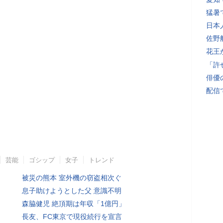
猛暑
日本
佐野
花王
「許
俳優
配信
芸能
ゴシップ
女子
トレンド
被災の熊本 室外機の窃盗相次ぐ
息子助けようとした父 意識不明
森脇健児 絶頂期は年収「1億円」
長友、FC東京で現役続行を宣言