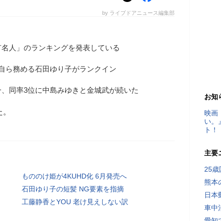
by ライブドアニュース編集部
有名人」のランキングを発表している
自ら務める石田ゆり子がランクイン
一、同率3位に中島みゆきと金城武が続いた
お知
た。
映画
い。
ト！
主要
25
もののけ姫が4KUHD化 6月発売へ
熊本
石田ゆり子の短髪 NG要素を指摘
日本
工藤静香とYOU 老け見えしない訳
車中
愛知