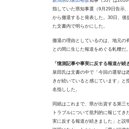
新潟県
の
泉田裕彦
知事（53）は201
指していた県知事選（9月29日告示、
から撤退すると発表した。30日、後
た文書内で明らかにした。
撤退の理由としているのは、地元の
との間に生じた報道をめぐる軋轢だ
「憶測記事や事実に反する報道が続
泉田氏は文書の中で「今回の選挙は
きが続いていると感じています」と
名指しした。
同紙はこれまで、県が出資する第三
トラブルについて批判的に報じてき
実に反する報道が続きました」と説