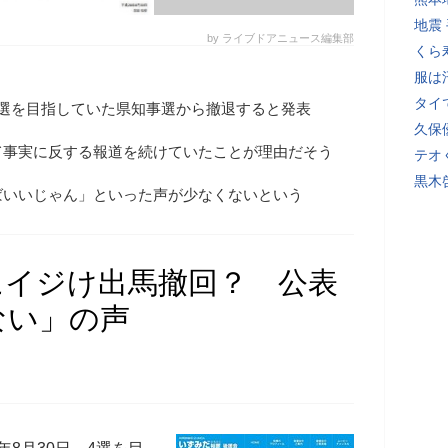
地震
by ライブドアニュース編集部
くら
服は
タイ
4選を目指していた県知事選から撤退すると発表
久保
て事実に反する報道を続けていたことが理由だそう
テオ
黒木
ばいいじゃん」といった声が少なくないという
にイジけ出馬撤回？ 公表
ない」の声