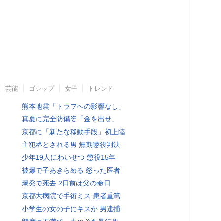
芸能
ゴシップ
女子
トレンド
熊本地震「トラフへの影響なし」
真夏に完全防備姿「金を出せ」
京都に「新たな移動手段」初上陸
主犯格とされる男 無期懲役判決
少年19人にわいせつ 懲役15年
被爆で子あきらめる 怒った医者
爆発で死去 2日前は父の命日
京都大病院で手術ミス 患者重篤
小学生の女の子にキスか 男逮捕