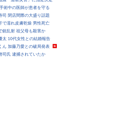
 手術中の医師が患者を守る
寿司 閉店間際の大盛り話題
汗で濡れ皮膚乾燥 男性死亡
で銃乱射 祖父母も殺害か
優太 10代女性との結婚報告
くん 加藤乃愛との破局発表
啓司氏 逮捕されていたか