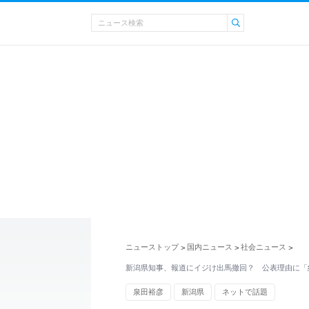
ニューストップ
国内ニュース
社会ニュース
>
>
>
新潟県知事、報道にイジけ出馬撤回？ 公表理由に「
泉田裕彦
新潟県
ネットで話題