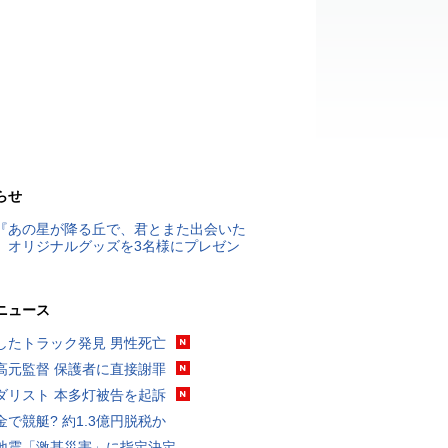
らせ
『あの星が降る丘で、君とまた出会いた
』オリジナルグッズを3名様にプレゼン
ニュース
したトラック発見 男性死亡
高元監督 保護者に直接謝罪
ダリスト 本多灯被告を起訴
金で競艇? 約1.3億円脱税か
地震「激甚災害」に指定決定