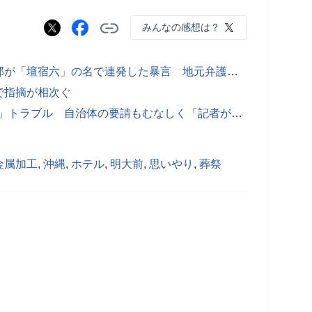
みんなの感想は？
「死ね」「うぜーよ！」新潟日報幹部が「壇宿六」の名で連発した暴言 地元弁護士批判してネットでバレて謝罪
で指摘が相次ぐ
マスコミが報じない「被災者VS記者」トラブル 自治体の要請もむなしく「記者が勝手に...」
金属加工
,
沖縄
,
ホテル
,
明大前
,
思いやり
,
葬祭