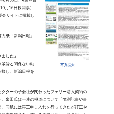
6年8月30日、4選を目
10月16日投開票）
援会サイトに掲載し
有力紙「新潟日報」
。
きました」
政策論と関係ない動
写真拡大
指摘し、新潟日報を
セクターの子会社が関わったフェリー購入契約の
た。泉田氏は一連の報道について「憶測記事や事
明。同紙には再三申し入れを行ってきたが訂正や