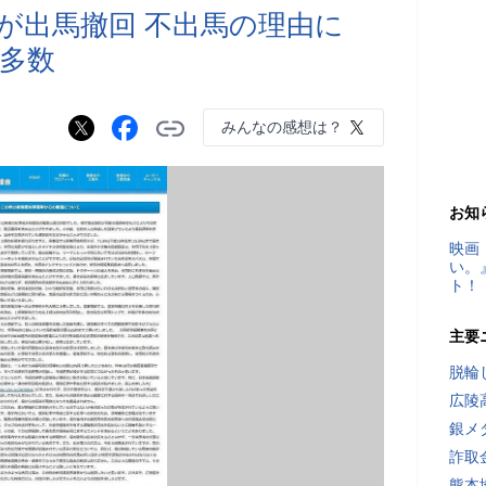
が出馬撤回 不出馬の理由に
多数
みんなの感想は？
お知
映画
い。
ト！
主要
脱輪
広陵
銀メ
詐取
熊本