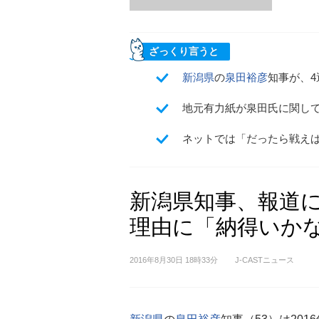
ざっくり言うと
新潟県
の
泉田裕彦
知事が、
地元有力紙が泉田氏に関し
ネットでは「だったら戦え
新潟県知事、報道
理由に「納得いか
2016年8月30日 18時33分
J-CASTニュース