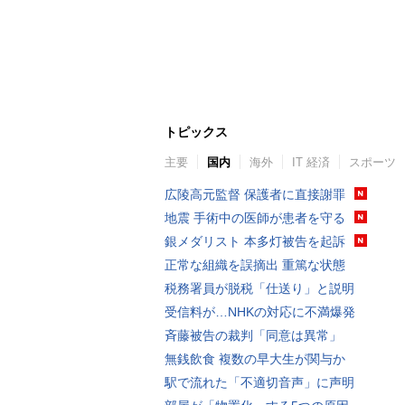
トピックス
主要
国内
海外
IT 経済
スポーツ
広陵高元監督 保護者に直接謝罪
地震 手術中の医師が患者を守る
銀メダリスト 本多灯被告を起訴
正常な組織を誤摘出 重篤な状態
税務署員が脱税「仕送り」と説明
受信料が…NHKの対応に不満爆発
斉藤被告の裁判「同意は異常」
無銭飲食 複数の早大生が関与か
駅で流れた「不適切音声」に声明