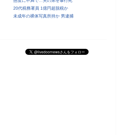
態度に不満で…夫の弟を暴行死
20代税務署員 1億円超脱税か
未成年の裸体写真所持か 男逮捕