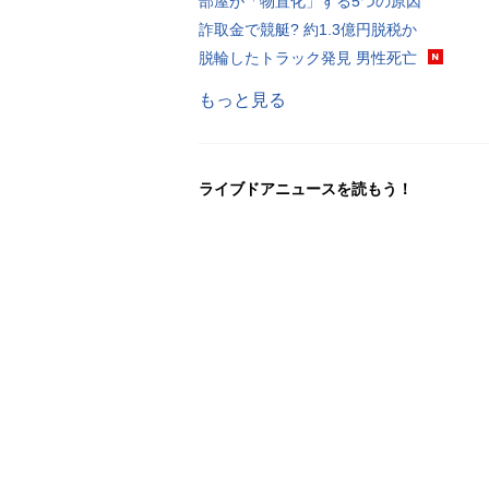
部屋が「物置化」する5つの原因
詐取金で競艇? 約1.3億円脱税か
脱輪したトラック発見 男性死亡
もっと見る
ライブドアニュースを読もう！