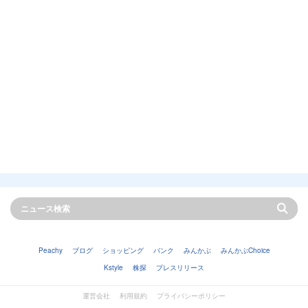
Peachy
ブログ
ショッピング
バンク
みんかぶ
みんかぶChoice
Kstyle
株探
プレスリリース
運営会社
利用規約
プライバシーポリシー