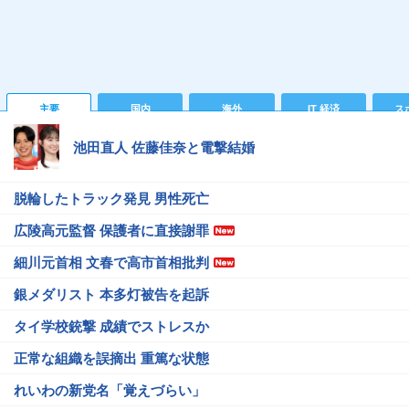
主要
国内
海外
IT 経済
ス
池田直人 佐藤佳奈と電撃結婚
脱輪したトラック発見 男性死亡
広陵高元監督 保護者に直接謝罪
細川元首相 文春で高市首相批判
銀メダリスト 本多灯被告を起訴
タイ学校銃撃 成績でストレスか
正常な組織を誤摘出 重篤な状態
れいわの新党名「覚えづらい」