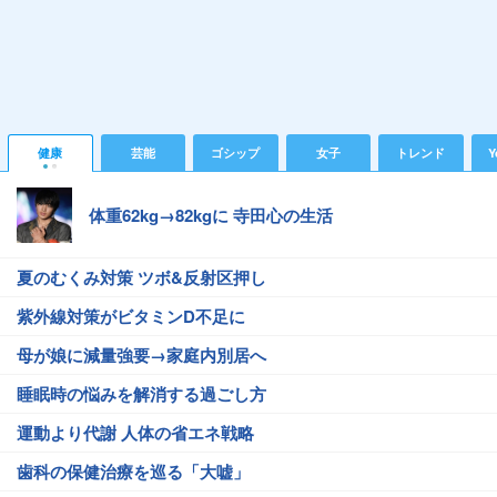
健康
芸能
ゴシップ
女子
トレンド
Y
体重62kg→82kgに 寺田心の生活
夏のむくみ対策 ツボ&反射区押し
紫外線対策がビタミンD不足に
母が娘に減量強要→家庭内別居へ
睡眠時の悩みを解消する過ごし方
運動より代謝 人体の省エネ戦略
歯科の保健治療を巡る「大嘘」