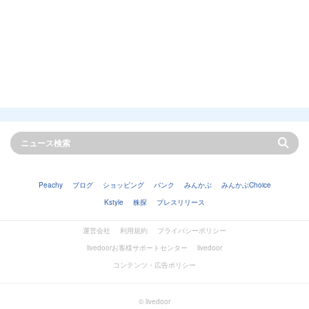
Peachy
ブログ
ショッピング
バンク
みんかぶ
みんかぶChoice
Kstyle
株探
プレスリリース
運営会社
利用規約
プライバシーポリシー
livedoorお客様サポートセンター
livedoor
コンテンツ・広告ポリシー
© livedoor