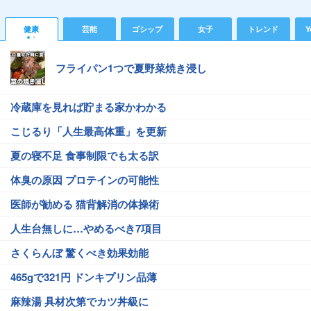
健康
芸能
ゴシップ
女子
トレンド
Y
フライパン1つで夏野菜焼き浸し
冷蔵庫を見れば貯まる家かわかる
こじるり「人生最高体重」を更新
夏の寝不足 食事制限でも太る訳
体臭の原因 プロテインの可能性
医師が勧める 猫背解消の体操術
人生台無しに…やめるべき7項目
さくらんぼ 驚くべき効果効能
465gで321円 ドンキプリン品薄
麻辣湯 具材次第でカツ丼級に