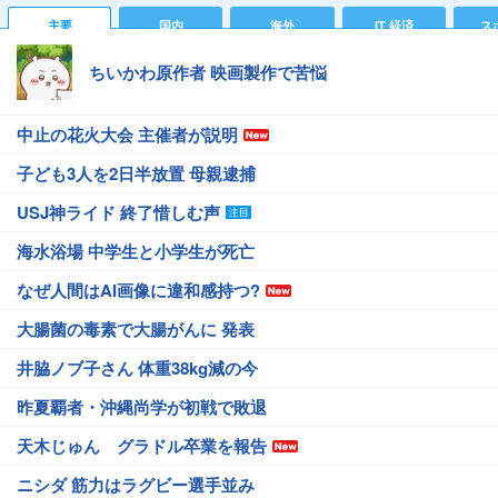
主要
国内
海外
IT 経済
ス
ちいかわ原作者 映画製作で苦悩
中止の花火大会 主催者が説明
子ども3人を2日半放置 母親逮捕
USJ神ライド 終了惜しむ声
海水浴場 中学生と小学生が死亡
なぜ人間はAI画像に違和感持つ?
大腸菌の毒素で大腸がんに 発表
井脇ノブ子さん 体重38kg減の今
昨夏覇者・沖縄尚学が初戦で敗退
天木じゅん グラドル卒業を報告
ニシダ 筋力はラグビー選手並み