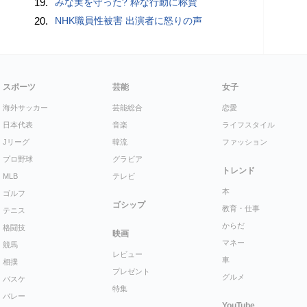
19.
みな実を守った? 粋な行動に称賛
20.
NHK職員性被害 出演者に怒りの声
スポーツ
芸能
女子
海外サッカー
芸能総合
恋愛
日本代表
音楽
ライフスタイル
Jリーグ
韓流
ファッション
プロ野球
グラビア
トレンド
MLB
テレビ
本
ゴルフ
ゴシップ
教育・仕事
テニス
からだ
格闘技
映画
マネー
競馬
レビュー
車
相撲
プレゼント
グルメ
バスケ
特集
バレー
YouTube