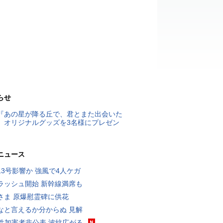
らせ
『あの星が降る丘で、君とまた出会いた
』オリジナルグッズを3名様にプレゼン
ニュース
13号影響か 強風で4人ケガ
ラッシュ開始 新幹線満席も
さま 原爆慰霊碑に供花
なと言えるか分からぬ 見解
K性加害者非公表 波紋広がる