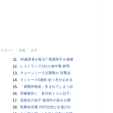
スポーツ
芸能
女子
11.
90歳患者を殴る? 看護助手を逮捕
12.
レストランで192人食中毒 静岡
13.
チェーンソーで父襲撃か 目撃談
14.
ドジャース6連敗 佐々木が止める
15.
「避難所格差」生まれてしまう訳
16.
斉藤被告に「多目的トイレ以下」
17.
高校生の信子 勉強中の姿を公開
18.
歌舞伎俳優 20代女性ひき逃げか