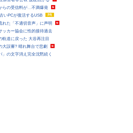
からの受信料が…不満爆発
 古いPCが復活するUSB
流れた「不適切音声」に声明
サッカー協会に性的接待過去
の軌道に戻った 大谷再注目
の大誤審? 晴れ舞台で悲劇
パ」の文字消え完全沈黙続く