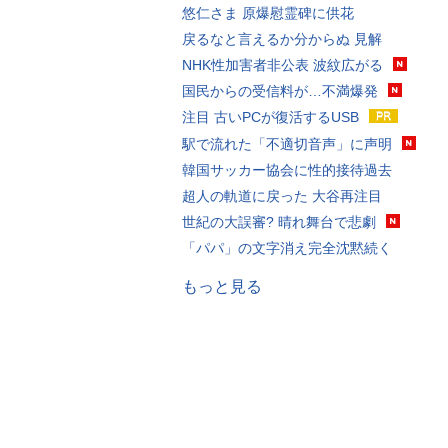
悠仁さま 原爆慰霊碑に供花
戻るなと言えるか分からぬ 見解
NHK性加害者非公表 波紋広がる
国民からの受信料が…不満爆発
注目 古いPCが復活するUSB
駅で流れた「不適切音声」に声明
韓国サッカー協会に性的接待過去
超人の軌道に戻った 大谷再注目
世紀の大誤審? 晴れ舞台で悲劇
「パパ」の文字消え完全沈黙続く
もっと見る