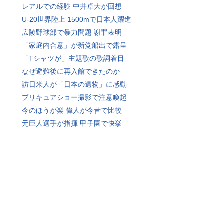
レアルでの経験 中井卓大が回想
U-20世界陸上 1500mで日本人躍進
広陵野球部で暴力問題 謝罪表明
「家庭内合意」が新党船出で露呈
「Tシャツが」主題歌の歌詞着目
なぜ避難後に再入館できたのか
訪日米人が「日本の遺物」に感動
プリキュアショー撮影で注意喚起
今のほうが楽 偉人が今昔で比較
元巨人選手が指揮 甲子園で快挙