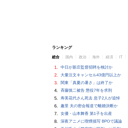
ランキング
総合
国内
政治
海外
経済
IT
1.
中日が新庄監督招聘を検討か
2.
大量注文キャンセル43億円以上か
3.
関東「真夏の暑さ」は終了か
4.
斉藤慎二被告 懲役7年を求刑
5.
寿美花代さん死去 息子2人が追悼
6.
趣里 夫の密会報道で離婚決断か
7.
女優・山本舞香 第1子を出産
8.
深夜アニメに喫煙描写 BPOで議論