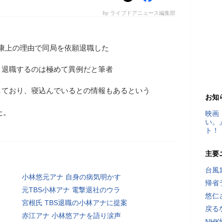
by ライブドアニュース編集部
健康上の理由で同局を依願退職した
、退職するのは極めて異例だと筆者
しており、寝込んでいるとの情報もあるという
お知
た。
映画
い。
ト！
主要
台風
小林悠元アナ 自身の病気明かす
帰省
元TBS小林アナ 電撃退社のウラ
悠仁
宮根氏 TBS退職の小林アナに提案
戻る
赤江アナ 小林悠アナを語り涙声
NH