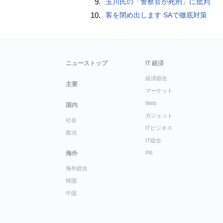
9.
玉川氏の「警察官が死刑」に批判
10.
客を閉め出します SAで徹底対策
ニューストップ
IT 経済
経済総合
主要
マーケット
Web
国内
ガジェット
社会
ITビジネス
政治
IT総合
海外
PR
海外総合
韓国
中国