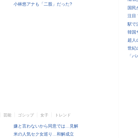
小林悠アナも「二股」だった?
国民
注目
駅で
韓国
超人
世紀
「パ
芸能
ゴシップ
女子
トレンド
嫌と言わないから同意では…見解
米の人気セク女巡り…和解成立