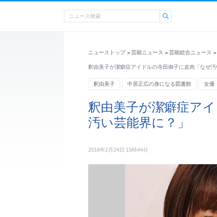
ニューストップ
芸能ニュース
芸能総合ニュース
>
>
>
釈由美子が潔癖症アイドルの寺田御子に皮肉「なぜ汚
釈由美子
中居正広の身になる図書館
女優
釈由美子が潔癖症アイ
汚い芸能界に？」
2016年2月24日 15時44分