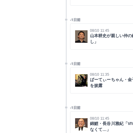
-1日前
08/10 11:45
山本耕史が親しい仲の
し」
-1日前
08/10 11:35
ぱーてぃーちゃん・金
を披露
-1日前
08/10 11:45
錦鯉・長谷川雅紀「VI
なくて…」