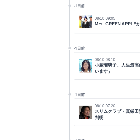
-1日前
08/10 09:05
Mrs. GREEN A
-1日前
08/10 08:10
小島瑠璃子、人生最高
います」
-1日前
08/10 07:20
スリムクラブ・真栄田
判明