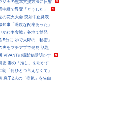
ウジ氏の熊本支援方法に反響
園中継で異変「どうした」
湖の花火大会 突如中止発表
県知事「過度な配慮あった」
いかわ争奪戦」各地で勃発
分を5分に ゆで太郎の「秘密」
の夫をマチアプで発見 話題
川 VIVANTの撮影秘話明かす
耕史 妻の「推し」を明かす
二朗「何ひとつ言えなくて」
美 息子2人の「病気」を告白