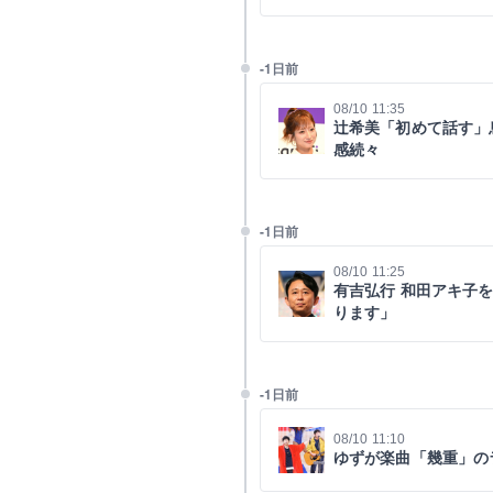
-1日前
08/10 11:35
辻希美「初めて話す」
感続々
-1日前
08/10 11:25
有吉弘行 和田アキ子
ります」
-1日前
08/10 11:10
ゆずが楽曲「幾重」の