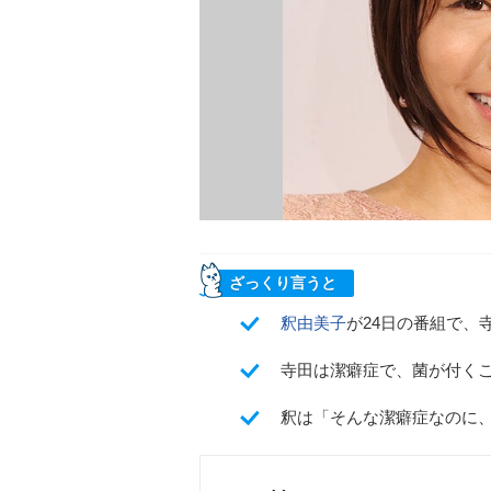
ざっくり言うと
釈由美子
が24日の番組で、
寺田は潔癖症で、菌が付く
釈は「そんな潔癖症なのに