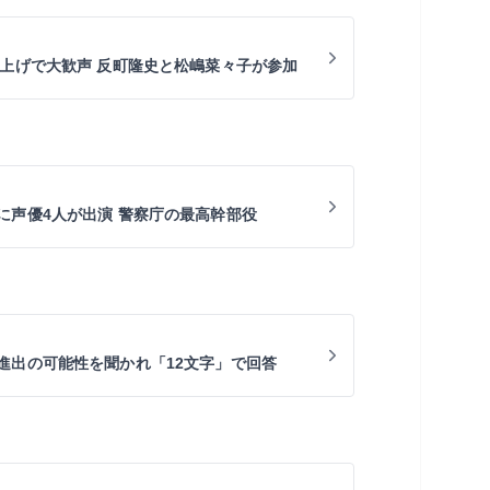
ち上げで大歓声 反町隆史と松嶋菜々子が参加
に声優4人が出演 警察庁の最高幹部役
進出の可能性を聞かれ「12文字」で回答