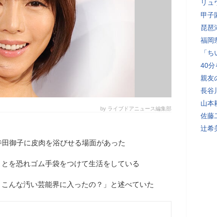
リュ
甲子
琵琶
福岡
「ち
40
親友
長谷
山本
by ライブドアニュース編集部
佐藤
辻希
寺田御子に皮肉を浴びせる場面があった
ことを恐れゴム手袋をつけて生活をしている
、こんな汚い芸能界に入ったの？」と述べていた