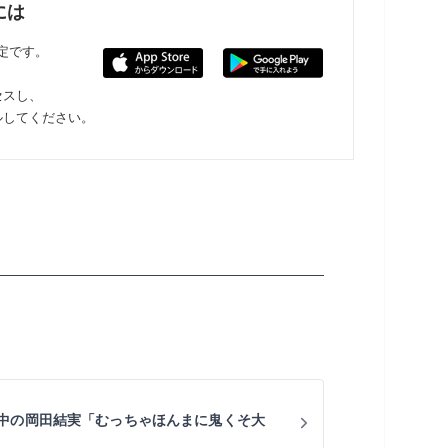
には
限定です。
セスし、
ルしてください。
中の岡田結実「むっちゃほんまに鬼くそ大