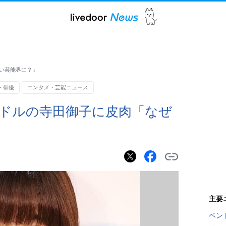
い芸能界に？」
・俳優
エンタメ・芸能ニュース
ドルの寺田御子に皮肉「なぜ
主要
ベン