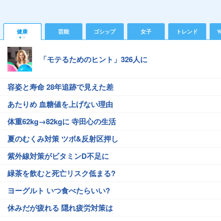
健康
芸能
ゴシップ
女子
トレンド
Y
「モテるためのヒント」326人に
容姿と寿命 28年追跡で見えた差
あたりめ 血糖値を上げない理由
体重62kg→82kgに 寺田心の生活
夏のむくみ対策 ツボ&反射区押し
紫外線対策がビタミンD不足に
緑茶を飲むと死亡リスク低まる?
ヨーグルト いつ食べたらいい?
休みだが疲れる 隠れ疲労対策は