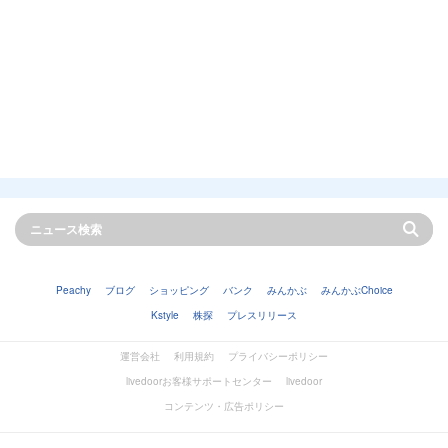
Peachy
ブログ
ショッピング
バンク
みんかぶ
みんかぶChoice
Kstyle
株探
プレスリリース
運営会社
利用規約
プライバシーポリシー
livedoorお客様サポートセンター
livedoor
コンテンツ・広告ポリシー