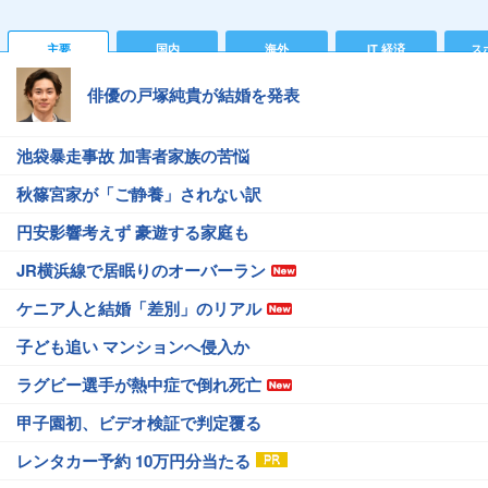
主要
国内
海外
IT 経済
ス
俳優の戸塚純貴が結婚を発表
池袋暴走事故 加害者家族の苦悩
秋篠宮家が「ご静養」されない訳
円安影響考えず 豪遊する家庭も
JR横浜線で居眠りのオーバーラン
ケニア人と結婚「差別」のリアル
子ども追い マンションへ侵入か
ラグビー選手が熱中症で倒れ死亡
甲子園初、ビデオ検証で判定覆る
レンタカー予約 10万円分当たる