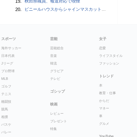
19.
秋田県職員、報道対応で喫煙
20.
ビニールハウスからシャインマスカット約200房を盗んだ疑い ネットで販売か 無職の男（42）逮捕 岡山県警
スポーツ
芸能
女子
海外サッカー
芸能総合
恋愛
日本代表
音楽
ライフスタイル
Jリーグ
韓流
ファッション
プロ野球
グラビア
トレンド
MLB
テレビ
本
ゴルフ
ゴシップ
教育・仕事
テニス
からだ
格闘技
映画
マネー
競馬
レビュー
車
相撲
プレゼント
グルメ
バスケ
特集
バレー
YouTube