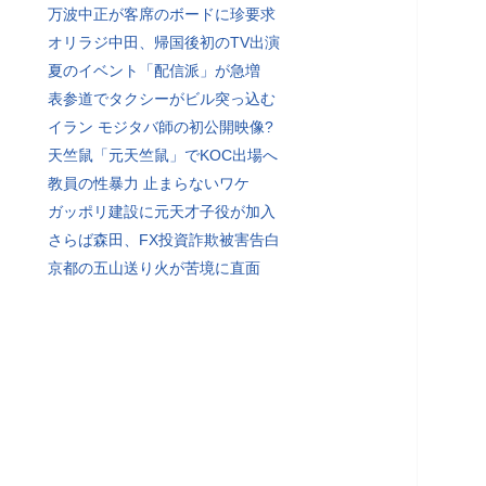
万波中正が客席のボードに珍要求
オリラジ中田、帰国後初のTV出演
夏のイベント「配信派」が急増
表参道でタクシーがビル突っ込む
イラン モジタバ師の初公開映像?
天竺鼠「元天竺鼠」でKOC出場へ
教員の性暴力 止まらないワケ
ガッポリ建設に元天才子役が加入
さらば森田、FX投資詐欺被害告白
京都の五山送り火が苦境に直面