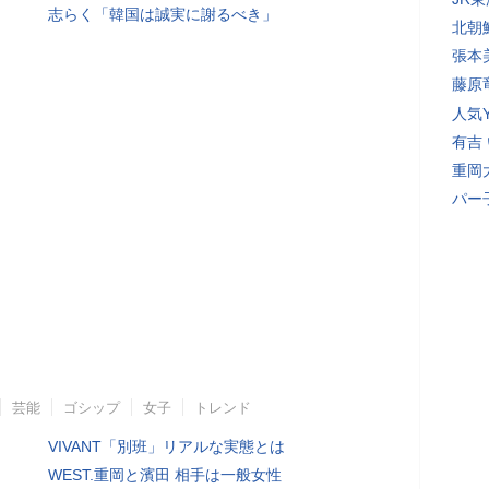
志らく「韓国は誠実に謝るべき」
北朝
張本
藤原
人気Y
有吉
重岡
パー
芸能
ゴシップ
女子
トレンド
VIVANT「別班」リアルな実態とは
WEST.重岡と濱田 相手は一般女性