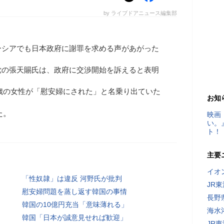
by ライブドアニュース編集部
ーシアでも日本政府に謝罪を求める声があがった
党の張天賜氏は、政府に交渉開始を訴えると表明
65歳の女性が「慰安婦にされた」と名乗り出ていた
お知
た。
映画
い。
ト！
主要
イオ
「性奴隷」は違反 河野氏が批判
JR
慰安婦問題を蒸し返す韓国の事情
長野
韓国の10億円充当「意味薄れる」
海水
韓国「日本が誠意見せれば歓迎」
JR