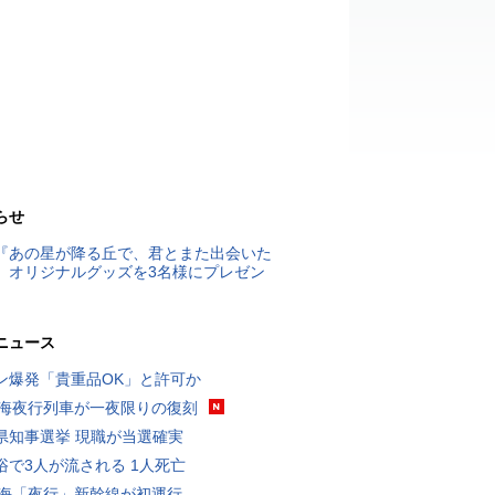
らせ
『あの星が降る丘で、君とまた出会いた
』オリジナルグッズを3名様にプレゼン
ニュース
ン爆発「貴重品OK」と許可か
東海夜行列車が一夜限りの復刻
県知事選挙 現職が当選確実
浴で3人が流される 1人死亡
東海「夜行」新幹線が初運行