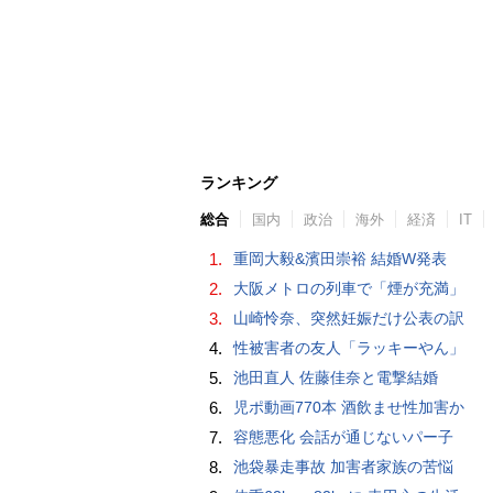
ランキング
総合
国内
政治
海外
経済
IT
1.
重岡大毅&濱田崇裕 結婚W発表
2.
大阪メトロの列車で「煙が充満」
3.
山崎怜奈、突然妊娠だけ公表の訳
4.
性被害者の友人「ラッキーやん」
5.
池田直人 佐藤佳奈と電撃結婚
6.
児ポ動画770本 酒飲ませ性加害か
7.
容態悪化 会話が通じないパー子
8.
池袋暴走事故 加害者家族の苦悩