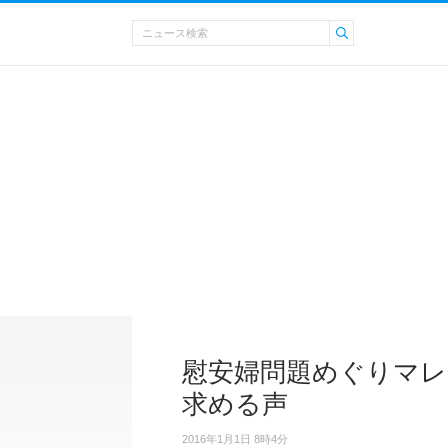
慰安婦問題めぐりマレ
求める声
2016年1月1日 8時4分