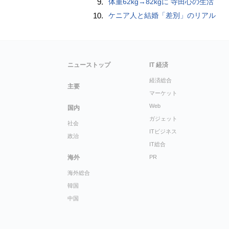
9.
体重62kg→82kgに 寺田心の生活
10.
ケニア人と結婚「差別」のリアル
ニューストップ
IT 経済
経済総合
主要
マーケット
Web
国内
ガジェット
社会
ITビジネス
政治
IT総合
海外
PR
海外総合
韓国
中国