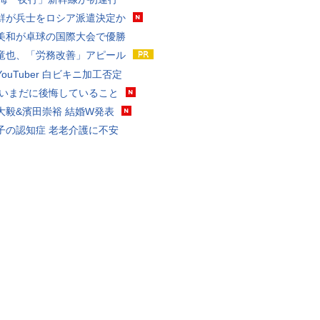
鮮が兵士をロシア派遣決定か
美和が卓球の国際大会で優勝
竜也、「労務改善」アピール
ouTuber 白ビキニ加工否定
 いまだに後悔していること
大毅&濱田崇裕 結婚W発表
子の認知症 老老介護に不安