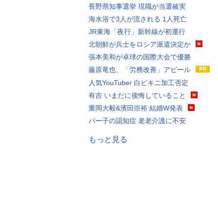
長野県知事選挙 現職が当選確実
海水浴で3人が流される 1人死亡
JR東海「夜行」新幹線が初運行
北朝鮮が兵士をロシア派遣決定か
張本美和が卓球の国際大会で優勝
藤原竜也、「労務改善」アピール
人気YouTuber 白ビキニ加工否定
有吉 いまだに後悔していること
重岡大毅&濱田崇裕 結婚W発表
パー子の認知症 老老介護に不安
もっと見る