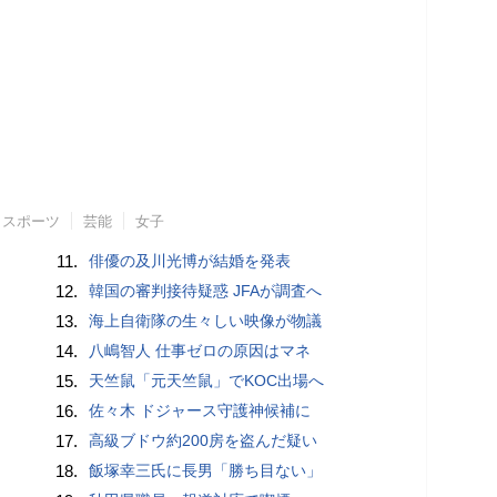
スポーツ
芸能
女子
11.
俳優の及川光博が結婚を発表
12.
韓国の審判接待疑惑 JFAが調査へ
13.
海上自衛隊の生々しい映像が物議
14.
八嶋智人 仕事ゼロの原因はマネ
15.
天竺鼠「元天竺鼠」でKOC出場へ
16.
佐々木 ドジャース守護神候補に
17.
高級ブドウ約200房を盗んだ疑い
18.
飯塚幸三氏に長男「勝ち目ない」