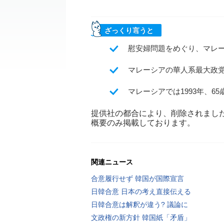
ざっくり言うと
慰安婦問題をめぐり、マレ
マレーシアの華人系最大政
マレーシアでは1993年、
提供社の都合により、削除されまし
概要のみ掲載しております。
関連ニュース
合意履行せず 韓国が国際宣言
日韓合意 日本の考え直接伝える
日韓合意は解釈が違う? 議論に
文政権の新方針 韓国紙「矛盾」