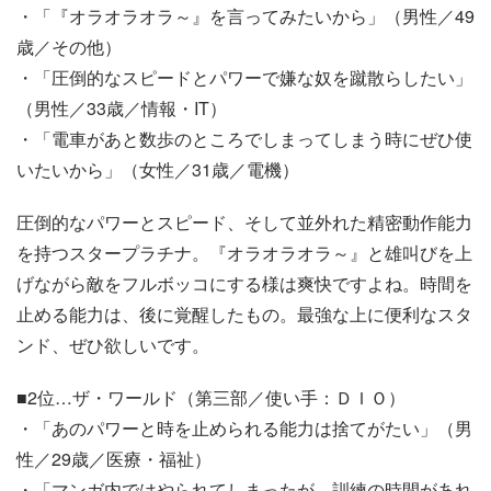
・「『オラオラオラ～』を言ってみたいから」（男性／49
歳／その他）
・「圧倒的なスピードとパワーで嫌な奴を蹴散らしたい」
（男性／33歳／情報・IT）
・「電車があと数歩のところでしまってしまう時にぜひ使
いたいから」（女性／31歳／電機）
圧倒的なパワーとスピード、そして並外れた精密動作能力
を持つスタープラチナ。『オラオラオラ～』と雄叫びを上
げながら敵をフルボッコにする様は爽快ですよね。時間を
止める能力は、後に覚醒したもの。最強な上に便利なスタ
ンド、ぜひ欲しいです。
■2位…ザ・ワールド（第三部／使い手：ＤＩＯ）
・「あのパワーと時を止められる能力は捨てがたい」（男
性／29歳／医療・福祉）
・「マンガ内ではやられてしまったが、訓練の時間があれ