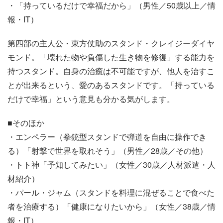
・「持っているだけで幸福だから」（男性／50歳以上／情
報・IT）
第四部の主人公・東方仗助のスタンド・クレイジーダイヤ
モンド。「壊れた物や負傷した生き物を修復」する能力を
持つスタンド。自身の治癒は不可能ですが、他人を治すこ
とが出来るという、愛のあるスタンドです。「持っている
だけで幸福」という意見も分かる気がします。
■そのほか
・エンペラー（拳銃型スタンドで弾道を自由に操作でき
る）「射撃で世界を取れそう」（男性／28歳／その他）
・トト神「予知してみたい」（女性／30歳／人材派遣・人
材紹介）
・パール・ジャム（スタンドを料理に混ぜることで食べた
者を治療する）「健康になりたいから」（女性／38歳／情
報・IT）