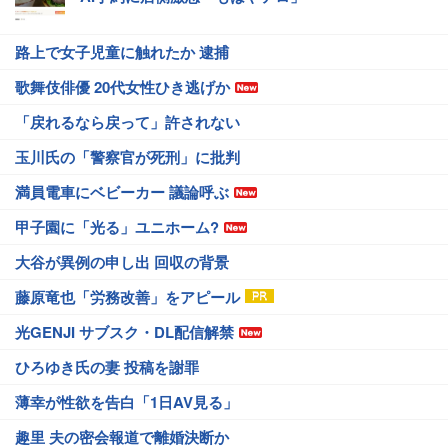
路上で女子児童に触れたか 逮捕
歌舞伎俳優 20代女性ひき逃げか
「戻れるなら戻って」許されない
玉川氏の「警察官が死刑」に批判
満員電車にベビーカー 議論呼ぶ
甲子園に「光る」ユニホーム?
大谷が異例の申し出 回収の背景
藤原竜也「労務改善」をアピール
光GENJI サブスク・DL配信解禁
ひろゆき氏の妻 投稿を謝罪
薄幸が性欲を告白「1日AV見る」
趣里 夫の密会報道で離婚決断か