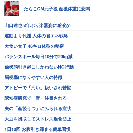
たらこCM元子役 産後体重に悲鳴
山口達也 8年ぶり楽器姿に感涙か
運動より代謝 人体の省エネ戦略
大食い女子 46キロ体型の秘密
バランスボール毎日10分で20kg減
躁状態引き起こしかねないNG行動
脳梗塞になりやすい人の特徴
アトピーで「汚い」扱いされ苦悩
認知症研究で「音」注目される
夫の「産後うつ」にみられる症状
大豆を摂取してストレス過食防止
1日10回 お腹引き締まる簡単習慣