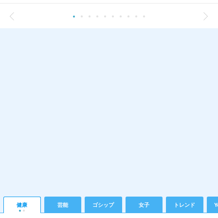
健康
芸能
ゴシップ
女子
トレンド
Y