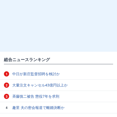
総合ニュースランキング
中日が新庄監督招聘を検討か
1
大量注文キャンセル43億円以上か
2
斉藤慎二被告 懲役7年を求刑
3
趣里 夫の密会報道で離婚決断か
4