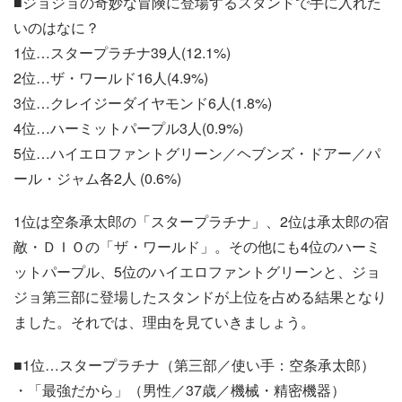
■ジョジョの奇妙な冒険に登場するスタンドで手に入れた
いのはなに？
1位…スタープラチナ39人(12.1%)
2位…ザ・ワールド16人(4.9%)
3位…クレイジーダイヤモンド6人(1.8%)
4位…ハーミットパープル3人(0.9%)
5位…ハイエロファントグリーン／ヘブンズ・ドアー／パ
ール・ジャム各2人 (0.6%)
1位は空条承太郎の「スタープラチナ」、2位は承太郎の宿
敵・ＤＩＯの「ザ・ワールド」。その他にも4位のハーミ
ットパープル、5位のハイエロファントグリーンと、ジョ
ジョ第三部に登場したスタンドが上位を占める結果となり
ました。それでは、理由を見ていきましょう。
■1位…スタープラチナ（第三部／使い手：空条承太郎）
・「最強だから」（男性／37歳／機械・精密機器）