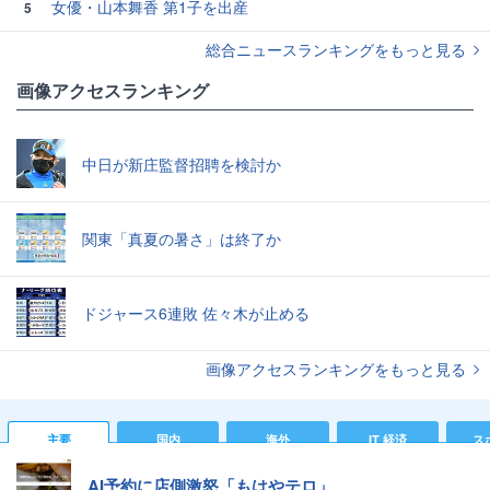
女優・山本舞香 第1子を出産
5
総合ニュースランキングをもっと見る
画像アクセスランキング
中日が新庄監督招聘を検討か
関東「真夏の暑さ」は終了か
ドジャース6連敗 佐々木が止める
画像アクセスランキングをもっと見る
主要
国内
海外
IT 経済
ス
AI予約に店側激怒「もはやテロ」