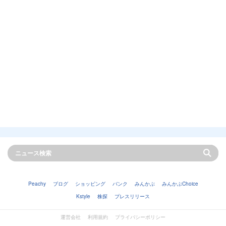
Peachy
ブログ
ショッピング
バンク
みんかぶ
みんかぶChoice
Kstyle
株探
プレスリリース
運営会社
利用規約
プライバシーポリシー