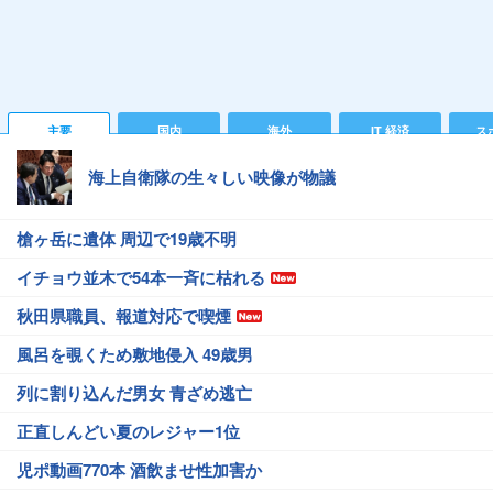
主要
国内
海外
IT 経済
ス
海上自衛隊の生々しい映像が物議
槍ヶ岳に遺体 周辺で19歳不明
イチョウ並木で54本一斉に枯れる
秋田県職員、報道対応で喫煙
風呂を覗くため敷地侵入 49歳男
列に割り込んだ男女 青ざめ逃亡
正直しんどい夏のレジャー1位
児ポ動画770本 酒飲ませ性加害か