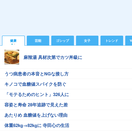
健康
芸能
ゴシップ
女子
トレンド
Y
麻辣湯 具材次第でカツ丼級に
うつ病患者の本音とNGな接し方
キノコで血糖値スパイクを防ぐ
「モテるためのヒント」326人に
容姿と寿命 28年追跡で見えた差
あたりめ 血糖値を上げない理由
体重62kg→82kgに 寺田心の生活