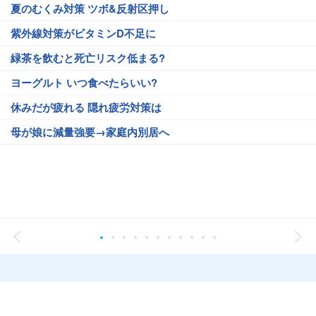
夏のむくみ対策 ツボ&反射区押し
紫外線対策がビタミンD不足に
緑茶を飲むと死亡リスク低まる?
ヨーグルト いつ食べたらいい?
休みだが疲れる 隠れ疲労対策は
母が娘に減量強要→家庭内別居へ