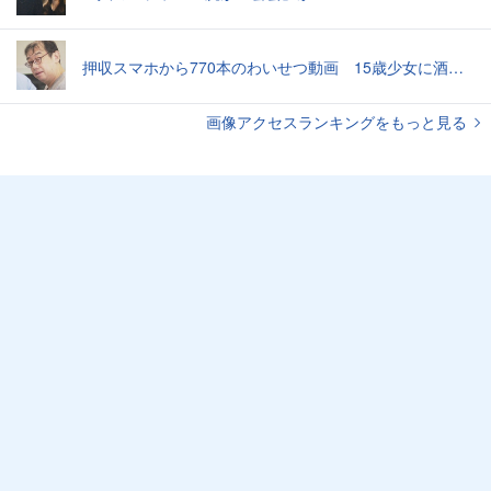
押収スマホから770本のわいせつ動画 15歳少女に酒と薬飲ませ性的暴行か 54歳男を再逮捕 「薬もありますよ」とSNSで誘い出し
画像アクセスランキングをもっと見る