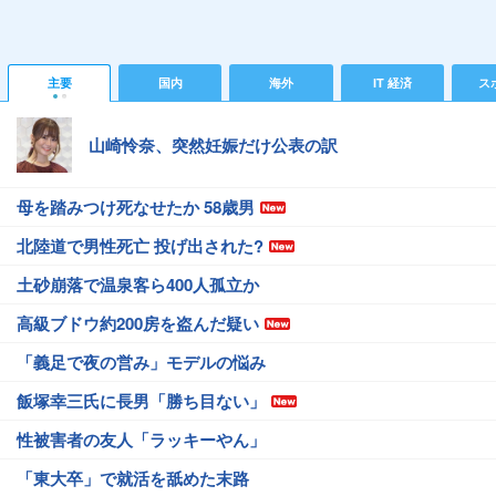
主要
国内
海外
IT 経済
ス
山崎怜奈、突然妊娠だけ公表の訳
母を踏みつけ死なせたか 58歳男
北陸道で男性死亡 投げ出された?
土砂崩落で温泉客ら400人孤立か
高級ブドウ約200房を盗んだ疑い
「義足で夜の営み」モデルの悩み
飯塚幸三氏に長男「勝ち目ない」
性被害者の友人「ラッキーやん」
「東大卒」で就活を舐めた末路