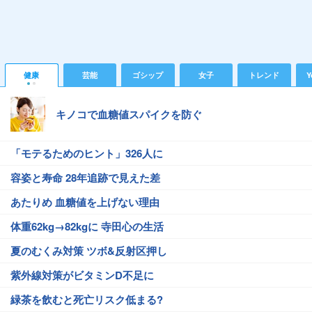
健康
芸能
ゴシップ
女子
トレンド
Y
キノコで血糖値スパイクを防ぐ
「モテるためのヒント」326人に
容姿と寿命 28年追跡で見えた差
あたりめ 血糖値を上げない理由
体重62kg→82kgに 寺田心の生活
夏のむくみ対策 ツボ&反射区押し
紫外線対策がビタミンD不足に
緑茶を飲むと死亡リスク低まる?