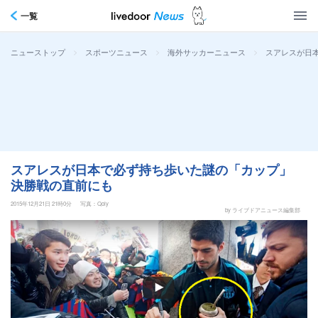
一覧
>
>
>
スアレスが日
ニューストップ
スポーツニュース
海外サッカーニュース
スアレスが日本で必ず持ち歩いた謎の「カップ」
決勝戦の直前にも
2015年12月21日 21時0分
写真：Qoly
by ライブドアニュース編集部