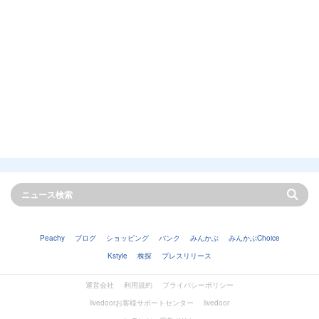
Peachy
ブログ
ショッピング
バンク
みんかぶ
みんかぶChoice
Kstyle
株探
プレスリリース
運営会社
利用規約
プライバシーポリシー
livedoorお客様サポートセンター
livedoor