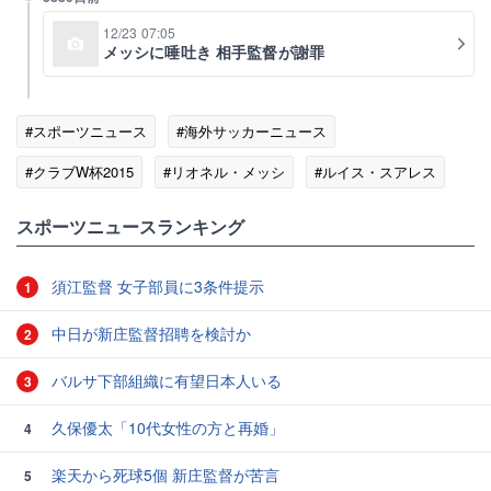
12/23 07:05
メッシに唾吐き 相手監督が謝罪
#スポーツニュース
#海外サッカーニュース
#クラブW杯2015
#リオネル・メッシ
#ルイス・スアレス
#ネイマール
#FCバルセロナ
スポーツニュースランキング
須江監督 女子部員に3条件提示
1
中日が新庄監督招聘を検討か
2
バルサ下部組織に有望日本人いる
3
久保優太「10代女性の方と再婚」
4
楽天から死球5個 新庄監督が苦言
5