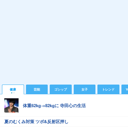
健康
芸能
ゴシップ
女子
トレンド
Y
体重62kg→82kgに 寺田心の生活
夏のむくみ対策 ツボ&反射区押し