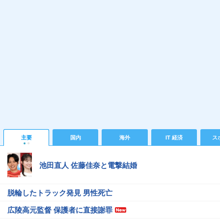
主要
国内
海外
IT 経済
ス
池田直人 佐藤佳奈と電撃結婚
脱輪したトラック発見 男性死亡
広陵高元監督 保護者に直接謝罪