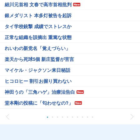
細川元首相 文春で高市首相批判
銀メダリスト 本多灯被告を起訴
タイ学校銃撃 成績でストレスか
正常な組織を誤摘出 重篤な状態
れいわの新党名「覚えづらい」
楽天から死球5個 新庄監督が苦言
マイケル・ジャクソン来日秘話
ヒコロヒー 割引お握り買わない
神田うの「三角ハゲ」治療法告白
堂本剛の投稿に「匂わせなの?」