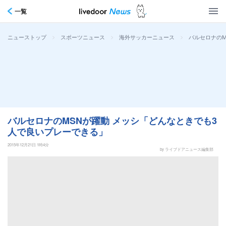
一覧
>
>
>
バルセロナのM
ニューストップ
スポーツニュース
海外サッカーニュース
バルセロナのMSNが躍動 メッシ「どんなときでも3
人で良いプレーできる」
2015年12月21日 1時4分
by ライブドアニュース編集部