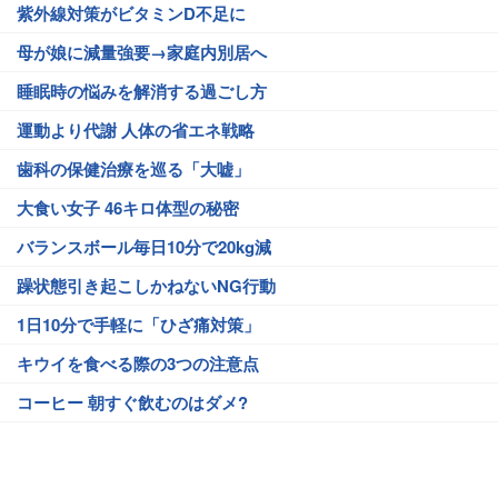
紫外線対策がビタミンD不足に
母が娘に減量強要→家庭内別居へ
睡眠時の悩みを解消する過ごし方
運動より代謝 人体の省エネ戦略
歯科の保健治療を巡る「大嘘」
大食い女子 46キロ体型の秘密
バランスボール毎日10分で20kg減
躁状態引き起こしかねないNG行動
1日10分で手軽に「ひざ痛対策」
キウイを食べる際の3つの注意点
コーヒー 朝すぐ飲むのはダメ?